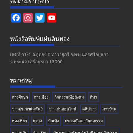
ติดตามข่าวสาร
F
In
T
Y
ac
st
w
o
e
a
itt
u
หนังสือพิมพ์แผ่นดินทอง
b
gr
er
T
o
a
u
เลขที่ 61/1 ถ.อู่ทอง​ ต.​ท่าวาสุกรี​ อ.พระนครศรีอยุธยา​
จ.พระนครศรีอยุธยา 13000
o
m
b
k
e
หมวดหมู่
การศึกษา
การเมือง
กิจกรรมเพื่อสังคม
กีฬา
ข่าวประชาสัมพันธ์
ข่าวเด่นออนไลน์
คลิปข่าว
ชาวบ้าน
ท่องเที่ยว
ธุรกิจ
บันเทิง
ประเพณีและวัฒนธรรม
ยาเสพติด
ร้องเรียน
วิทยาศาสตร์ เทคโนโลยี และนวัตกรรม