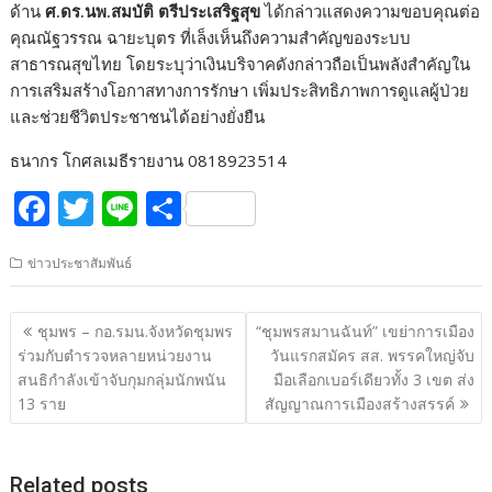
ด้าน
ศ.ดร.นพ.สมบัติ ตรีประเสริฐสุข
ได้กล่าวแสดงความขอบคุณต่อ
คุณณัฐวรรณ ฉายะบุตร ที่เล็งเห็นถึงความสำคัญของระบบ
สาธารณสุขไทย โดยระบุว่าเงินบริจาคดังกล่าวถือเป็นพลังสำคัญใน
การเสริมสร้างโอกาสทางการรักษา เพิ่มประสิทธิภาพการดูแลผู้ป่วย
และช่วยชีวิตประชาชนได้อย่างยั่งยืน
ธนากร โกศลเมธีรายงาน 0818923514
F
T
Li
S
ac
w
n
h
ข่าวประชาสัมพันธ์
e
itt
e
ar
b
er
e
แนะแนว
ชุมพร – กอ.รมน.จังหวัดชุมพร
“ชุมพรสมานฉันท์” เขย่าการเมือง
o
เรื่อง
ร่วมกับตำรวจหลายหน่วยงาน
วันแรกสมัคร สส. พรรคใหญ่จับ
o
สนธิกำลังเข้าจับกุมกลุ่มนักพนัน
มือเลือกเบอร์เดียวทั้ง 3 เขต ส่ง
13 ราย
สัญญาณการเมืองสร้างสรรค์
k
Related posts