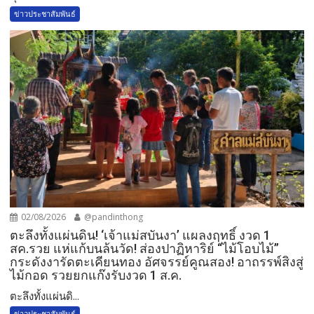
ข่าวประชาสัมพันธ์
02/08/2026
@pandinthong
ตะลึงทั้งแผ่นดิน! ‘เจ้าแม่สบันงา’ แผลงฤทธิ์ งวด 1
สค.รวย แห่แก้บนล้นวัด!​ ส่องปาฏิหาริย์ “ไม้โอบไม้”
กระดังงารัดตะเคียนทอง อัศจรรย์คูณสอง! อาถรรพ์สิงสู่
ไม้กอด รวยยกแก๊งรับงวด 1 ส.ค.​
​ตะลึงทั้งแผ่นดิ...
ข่าวประชาสัมพันธ์