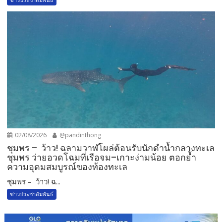
02/08/2026
@pandinthong
ชุมพร – ว้าว! ฉลามวาฬโผล่ต้อนรับนักดำน้ำกลางทะเล
ชุมพร ว่ายอวดโฉมที่เรือจม–เกาะง่ามน้อย ตอกย้ำ
ความอุดมสมบูรณ์ของท้องทะเล
ชุมพร – ว้าว! ฉ...
ข่าวประชาสัมพันธ์