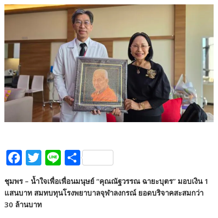
F
T
Li
S
ac
w
n
h
ชุมพร – น้ำใจเพื่อเพื่อนมนุษย์ “คุณณัฐวรรณ ฉายะบุตร” มอบเงิน
1
e
itt
e
ar
แสนบาท สมทบทุนโรงพยาบาลจุฬาลงกรณ์ ยอดบริจาคสะสมกว่า
b
er
e
30 ล้านบาท