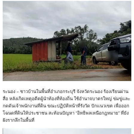
o
o
k
ระนอง – ชาวบ้านในพื้นที่อำเภอกระบุรี จังหวัดระนอง ร้องเรียนผ่าน
สื่อ หลังเกิดเหตุอดีตผู้นำท้องที่ท้องถิ่น ใช้อำนาจบาตรใหญ่ ข่มขู่และ
กดดันเจ้าพนักงานที่ดิน ขณะปฏิบัติหน้าที่รังวัด ปักแนวเขต เพื่อออก
โฉนดที่ดินให้ประชาชน สะท้อนปัญหา “อิทธิพลเหนือกฎหมาย” ที่ยัง
ฝังรากลึกในพื้นที่