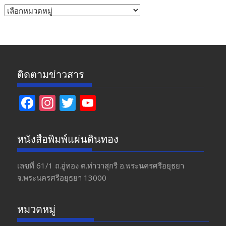
หัวข้อ
ข่าว
ติดตามข่าวสาร
F
In
T
Y
ac
st
w
o
e
a
itt
u
หนังสือพิมพ์แผ่นดินทอง
b
gr
er
T
o
a
u
เลขที่ 61/1 ถ.อู่ทอง​ ต.​ท่าวาสุกรี​ อ.พระนครศรีอยุธยา​
จ.พระนครศรีอยุธยา 13000
o
m
b
k
e
หมวดหมู่