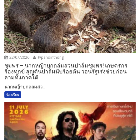
22/07/2026
@pandinthong
ชุมพร – นากหญ้าบุกถล่มสวนปาล์มชุมพร! เกษตรกร
ร้องทุกข์ สูญต้นปาล์มนับร้อยต้น วอนรัฐเร่งช่วยก่อน
ลามทั้งภาคใต้
นากหญ้าบุกถล่มสว...
ร้องเรียน