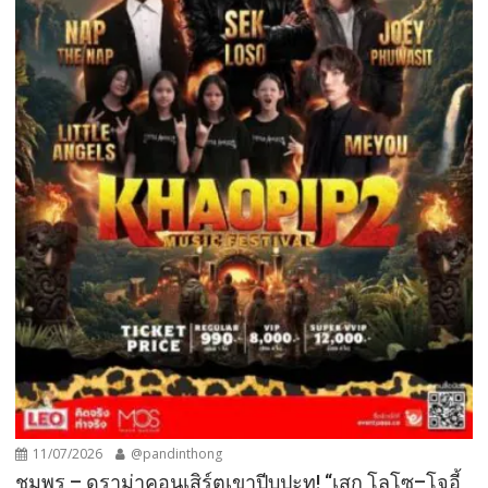
11/07/2026
@pandinthong
ชุมพร – ดราม่าคอนเสิร์ตเขาปีบปะทุ! “เสก โลโซ–โจอี้