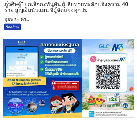
ภูวศิษฐ์” ยกเลิกกะทันหัน ผู้เสียหายทะลักแจ้งความ 40
ราย สูญเงินนับแสน จี้ผู้จัดแจงทุกปม
ชุมพร – ดร...
ร้องเรียน