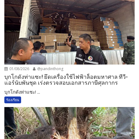
01/08/2026
@pandinthong
บุกโกดังท่าแซะ! ยึดเครื่องใช้ไฟฟ้าล็อตมหาศาล ทีวี-
แอร์นับพันชุด เร่งตรวจสอบเอกสารภาษีศุลกากร
บุกโกดังท่าแซะ! ...
ร้องเรียน