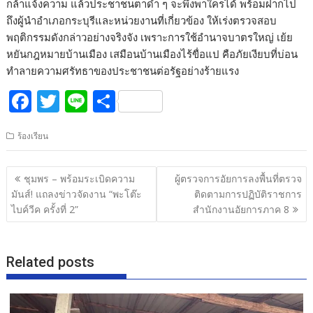
กล้าแจ้งความ แล้วประชาชนตาดำ ๆ จะพึ่งพาใครได้ พร้อมฝากไป
ถึงผู้นำอำเภอกระบุรีและหน่วยงานที่เกี่ยวข้อง ให้เร่งตรวจสอบ
พฤติกรรมดังกล่าวอย่างจริงจัง เพราะการใช้อำนาจบาตรใหญ่ เย้ย
หยันกฎหมายบ้านเมือง เสมือนบ้านเมืองไร้ขื่อแป คือภัยเงียบที่บ่อน
ทำลายความศรัทธาของประชาชนต่อรัฐอย่างร้ายแรง
F
T
Li
S
ac
w
n
h
ร้องเรียน
e
itt
e
ar
b
er
e
แนะแนว
ชุมพร – พร้อมระเบิดความ
ผู้ตรวจการอัยการลงพื้นที่ตรวจ
o
เรื่อง
มันส์! แถลงข่าวจัดงาน “พะโต๊ะ
ติดตามการปฏิบัติราชการ
o
ไบค์วีค ครั้งที่ 2”
สำนักงานอัยการภาค 8
k
Related posts