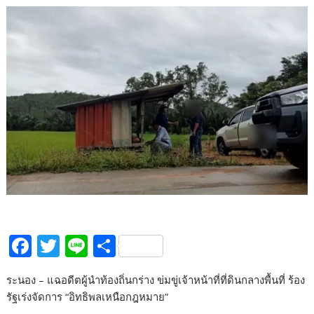
F
T
Li
S
ac
w
n
h
ระนอง – แฉอดีตผู้นำท้องถิ่นกร่าง ข่มขู่เจ้าหน้าที่ที่ดินกลางพื้นที่ ร้อง
e
itt
e
ar
รัฐเร่งจัดการ “อิทธิพลเหนือกฎหมาย”
b
er
e