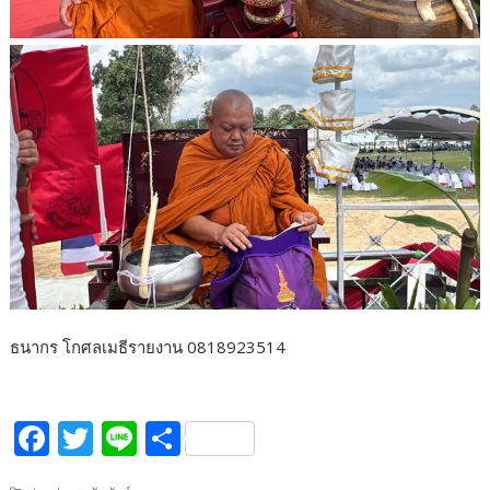
ธนากร โกศลเมธีรายงาน 0818923514
F
T
Li
S
ac
w
n
h