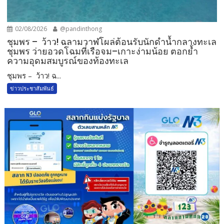
02/08/2026
@pandinthong
ชุมพร – ว้าว! ฉลามวาฬโผล่ต้อนรับนักดำน้ำกลางทะเล
ชุมพร ว่ายอวดโฉมที่เรือจม–เกาะง่ามน้อย ตอกย้ำ
ความอุดมสมบูรณ์ของท้องทะเล
ชุมพร – ว้าว! ฉ...
ข่าวประชาสัมพันธ์