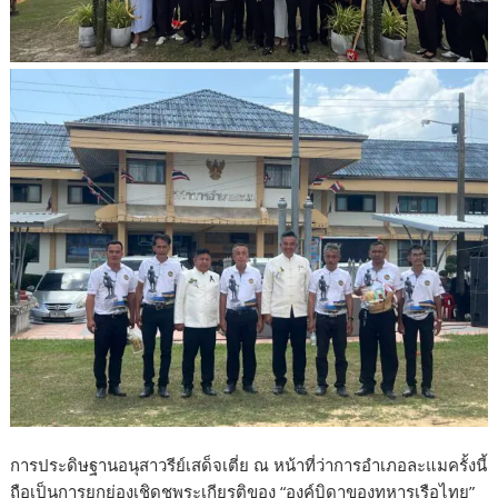
การประดิษฐานอนุสาวรีย์เสด็จเตี่ย ณ หน้าที่ว่าการอำเภอละแมครั้งนี้
ถือเป็นการยกย่องเชิดชูพระเกียรติของ “องค์บิดาของทหารเรือไทย”