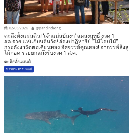
02/08/2026
@pandinthong
ตะลึงทั้งแผ่นดิน! ‘เจ้าแม่สบันงา’ แผลงฤทธิ์ งวด 1
สค.รวย แห่แก้บนล้นวัด!​ ส่องปาฏิหาริย์ “ไม้โอบไม้”
กระดังงารัดตะเคียนทอง อัศจรรย์คูณสอง! อาถรรพ์สิงสู่
ไม้กอด รวยยกแก๊งรับงวด 1 ส.ค.​
​ตะลึงทั้งแผ่นดิ...
ข่าวประชาสัมพันธ์