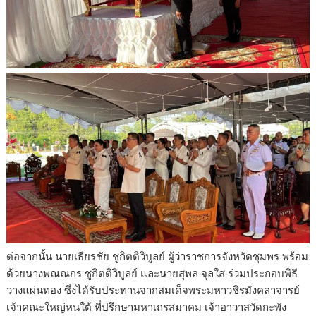
ต่อจากนั้น นายเธียรชัย ชูกิตติวิบูลย์ ผู้ว่าราชการจังหวัดชุมพร พร้อม
ด้วยนางพณณกร ชูกิตติวิบูลย์ และนายสุพล จุลใส ร่วมประกอบพิธี
วางแผ่นทอง ซึ่งได้รับประทานจากสมเด็จพระมหาวชิรมังคลาจารย์
เจ้าคณะใหญ่หนใต้ ที่ปรึกษามหาเถรสมาคม เจ้าอาวาสวัดกะพัง