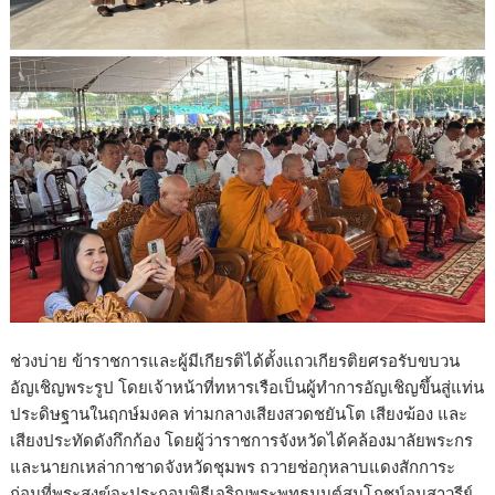
ช่วงบ่าย ข้าราชการและผู้มีเกียรติได้ตั้งแถวเกียรติยศรอรับขบวน
อัญเชิญพระรูป โดยเจ้าหน้าที่ทหารเรือเป็นผู้ทำการอัญเชิญขึ้นสู่แท่น
ประดิษฐานในฤกษ์มงคล ท่ามกลางเสียงสวดชยันโต เสียงฆ้อง และ
เสียงประทัดดังกึกก้อง โดยผู้ว่าราชการจังหวัดได้คล้องมาลัยพระกร
และนายกเหล่ากาชาดจังหวัดชุมพร ถวายช่อกุหลาบแดงสักการะ
ก่อนที่พระสงฆ์จะประกอบพิธีเจริญพระพุทธมนต์สมโภชน์อนุสาวรีย์