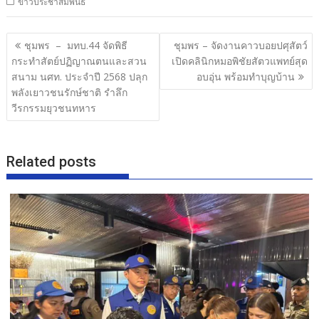
ข่าวประชาสัมพันธ์
e
itt
e
ar
b
er
e
แนะแนว
ชุมพร – มทบ.44 จัดพิธี
ชุมพร – จัดงานคาวบอยปศุสัตว์
o
เรื่อง
กระทำสัตย์ปฏิญาณตนและสวน
เปิดคลินิกหมอพิชัยสัตวแพทย์สุด
o
สนาม นศท. ประจำปี 2568 ปลุก
อบอุ่น พร้อมทำบุญบ้าน
พลังเยาวชนรักษ์ชาติ รำลึก
k
วีรกรรมยุวชนทหาร
Related posts