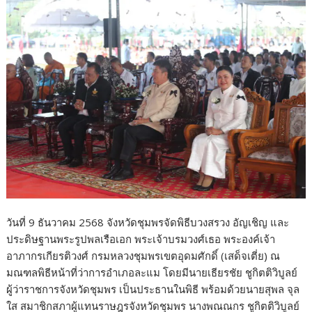
o
o
k
วันที่ 9 ธันวาคม 2568 จังหวัดชุมพรจัดพิธีบวงสรวง อัญเชิญ และ
ประดิษฐานพระรูปพลเรือเอก พระเจ้าบรมวงศ์เธอ พระองค์เจ้า
อาภากรเกียรติวงศ์ กรมหลวงชุมพรเขตอุดมศักดิ์ (เสด็จเตี่ย) ณ
มณฑลพิธีหน้าที่ว่าการอำเภอละแม โดยมีนายเธียรชัย ชูกิตติวิบูลย์
ผู้ว่าราชการจังหวัดชุมพร เป็นประธานในพิธี พร้อมด้วยนายสุพล จุล
ใส สมาชิกสภาผู้แทนราษฎรจังหวัดชุมพร นางพณณกร ชูกิตติวิบูลย์