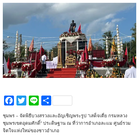
F
T
Li
S
ac
w
n
h
ชุมพร – จัดพิธีบวงสรวงและอัญเชิญพระรูป “เสด็จเตี่ย กรมหลวง
e
itt
e
ar
ชุมพรเขตอุดมศักดิ์” ประดิษฐาน ณ ที่ว่าการอำเภอละแม ศูนย์รวม
b
er
e
จิตใจแห่งใหม่ของชาวอำเภอ