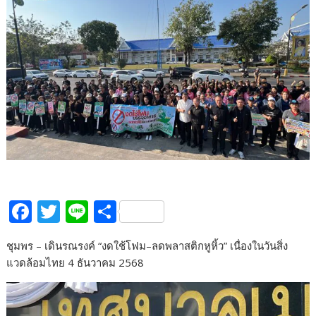
F
T
Li
S
ac
w
n
h
ชุมพร – เดินรณรงค์ “งดใช้โฟม–ลดพลาสติกหูหิ้ว” เนื่องในวันสิ่ง
e
itt
e
ar
แวดล้อมไทย 4 ธันวาคม 2568
b
er
e
o