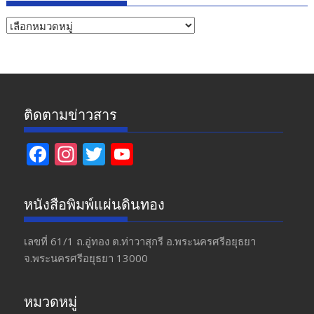
หัวข้อ
ข่าว
ติดตามข่าวสาร
F
In
T
Y
ac
st
w
o
e
a
itt
u
หนังสือพิมพ์แผ่นดินทอง
b
gr
er
T
o
a
u
เลขที่ 61/1 ถ.อู่ทอง​ ต.​ท่าวาสุกรี​ อ.พระนครศรีอยุธยา​
จ.พระนครศรีอยุธยา 13000
o
m
b
k
e
หมวดหมู่