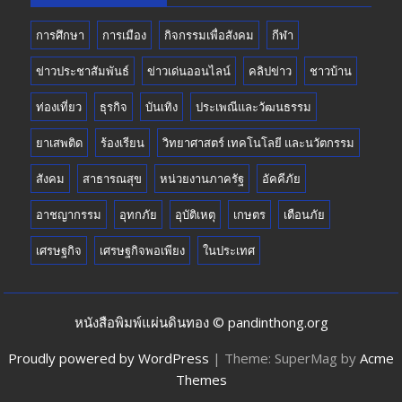
การศึกษา
การเมือง
กิจกรรมเพื่อสังคม
กีฬา
ข่าวประชาสัมพันธ์
ข่าวเด่นออนไลน์
คลิปข่าว
ชาวบ้าน
ท่องเที่ยว
ธุรกิจ
บันเทิง
ประเพณีและวัฒนธรรม
ยาเสพติด
ร้องเรียน
วิทยาศาสตร์ เทคโนโลยี และนวัตกรรม
สังคม
สาธารณสุข
หน่วยงานภาครัฐ
อัคคีภัย
อาชญากรรม
อุทกภัย
อุบัติเหตุ
เกษตร
เตือนภัย
เศรษฐกิจ
เศรษฐกิจพอเพียง
ในประเทศ
หนังสือพิมพ์แผ่นดินทอง © pandinthong.org
Proudly powered by WordPress
|
Theme: SuperMag by
Acme
Themes