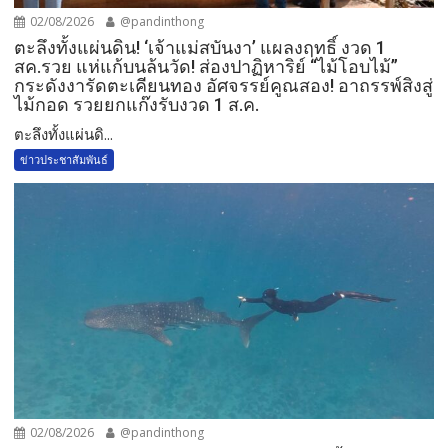
02/08/2026
@pandinthong
ตะลึงทั้งแผ่นดิน! ‘เจ้าแม่สบันงา’ แผลงฤทธิ์ งวด 1
สค.รวย แห่แก้บนล้นวัด!​ ส่องปาฏิหาริย์ “ไม้โอบไม้”
กระดังงารัดตะเคียนทอง อัศจรรย์คูณสอง! อาถรรพ์สิงสู่
ไม้กอด รวยยกแก๊งรับงวด 1 ส.ค.​
​ตะลึงทั้งแผ่นดิ...
ข่าวประชาสัมพันธ์
02/08/2026
@pandinthong