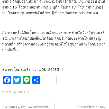
ชุมพร วัดสุบรรณนิมิต 14. โรงแรมริทซี่ เฮ้าส์ 15. โรงแรมฮ็อป อินน์
ชุมพร 16. โรงแรมลอฟท์ มาเนีย บูติก โฮเทล 17. โรงแรมนานาบุรี
18. โรงแรมชุมพรการ์เด้นส์ รวมผู้เข้าร่วมกิจกรรมกว่า 200 คน
กิจกรรมครั้งนี้ถือเป็นความร่วมมือของทุกภาคส่วนในจังหวัดชุมพรที่
ร่วมแรงร่วมใจปกป้องสิ่งแวดล้อม ลดปริมาณขยะจากโฟมและถุง
พลาสติก สร้างความตระหนักรู้สู่สังคมที่ใส่ใจสุขภาพและโลกของเรา
มากยิ่งขึ้น
ธนากร โกศลเมธีรายงาน 0818923514
F
T
Li
S
ac
w
n
h
ข่าวประชาสัมพันธ์
e
itt
e
ar
b
er
e
แนะแนว
ชุมพร – มทบ.44 จัดกิจกรรม
“มิสเตอร์เอทานอล-