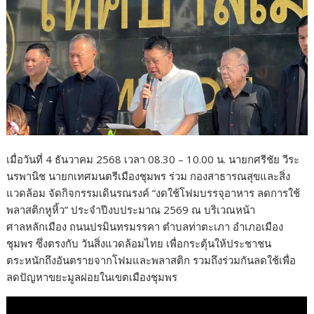
o
k
เมื่อวันที่ 4 ธันวาคม 2568 เวลา 08.30 – 10.00 น. นายกศรีชัย วีระ
นรพานิช นายกเทศมนตรีเมืองชุมพร ร่วม กองสาธารณสุขและสิ่ง
แวดล้อม จัดกิจกรรมเดินรณรงค์ “งดใช้โฟมบรรจุอาหาร ลดการใช้
พลาสติกหูหิ้ว” ประจำปีงบประมาณ 2569 ณ บริเวณหน้า
ศาลหลักเมือง ถนนปรมินทรมรรคา ตำบลท่าตะเภา อำเภอเมือง
ชุมพร ซึ่งตรงกับ วันสิ่งแวดล้อมไทย เพื่อกระตุ้นให้ประชาชน
ตระหนักถึงอันตรายจากโฟมและพลาสติก รวมถึงร่วมกันลดใช้เพื่อ
ลดปัญหาขยะมูลฝอยในเขตเมืองชุมพร