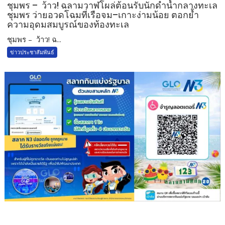
ชุมพร – ว้าว! ฉลามวาฬโผล่ต้อนรับนักดำน้ำกลางทะเล
ชุมพร ว่ายอวดโฉมที่เรือจม–เกาะง่ามน้อย ตอกย้ำ
ความอุดมสมบูรณ์ของท้องทะเล
ชุมพร – ว้าว! ฉ...
ข่าวประชาสัมพันธ์