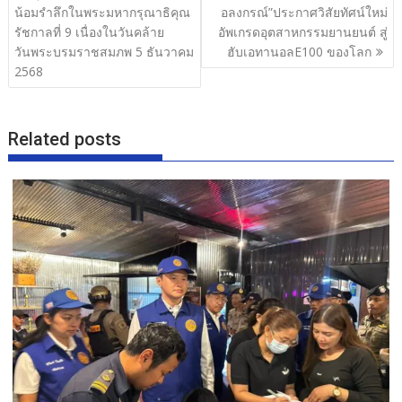
o
เรื่อง
น้อมรำลึกในพระมหากรุณาธิคุณ
อลงกรณ์”ประกาศวิสัยทัศน์ใหม่
o
รัชกาลที่ 9 เนื่องในวันคล้าย
อัพเกรดอุตสาหกรรมยานยนต์ สู่
วันพระบรมราชสมภพ 5 ธันวาคม
ฮับเอทานอลE100 ของโลก
k
2568
Related posts