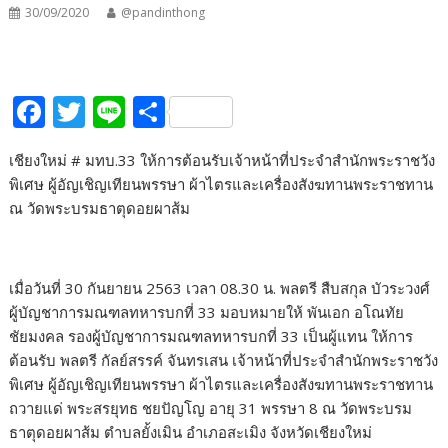
30/09/2020
@pandinthong
F
T
Li
S
ac
w
n
h
เชียงใหม่ # มทบ.33 ให้การต้อนรับเจ้าหน้าที่ประจำสำนักพระราชวัง
e
itt
e
ar
พิเศษ ผู้อัญเชิญเทียนพรรษา ผ้าไตรและเครื่องสังฆทานพระราชทาน
b
er
e
ณ วัดพระบรมธาตุดอยผาส้ม
o
o
เมื่อวันที่ 30 กันยายน 2563 เวลา 08.30 น. พลตรี สืบสกุล บัวระวงศ์
k
ผู้บัญชาการมณฑลทหารบกที่ 33 มอบหมายให้ พันเอก อโณทัย
ชัยมงคล รองผู้บัญชาการมณฑลทหารบกที่ 33 เป็นผู้แทน ให้การ
ต้อนรับ พลตรี กัลย์สรรค์ จันทรเสน เจ้าหน้าที่ประจำสำนักพระราชวัง
พิเศษ ผู้อัญเชิญเทียนพรรษา ผ้าไตรและเครื่องสังฆทานพระราชทาน
ถวายแด่ พระสรยุทธ ชยปัญโญ อายุ 31 พรรษา 8 ณ วัดพระบรม
ธาตุดอยผาส้ม ตำบลยั้งเมิน อำเภอสะเมิง จังหวัดเชียงใหม่