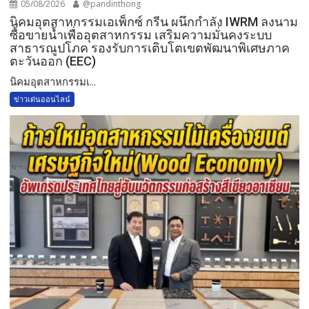
05/08/2026
@pandinthong
​นิคมอุตสาหกรรมเอเพ็กซ์ กรีน ผนึกกำลัง IWRM ลงนาม
ซื้อขายน้ำเพื่ออุตสาหกรรม เสริมความมั่นคงระบบ
สาธารณูปโภค รองรับการเติบโตเขตพัฒนาพิเศษภาค
ตะวันออก (EEC)
​นิคมอุตสาหกรรมเ...
ข่าวเด่นออนไลน์