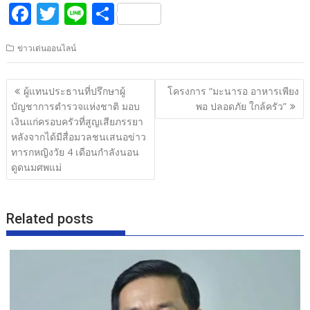
F
T
Li
S
ac
w
n
h
ข่าวเด่นออนไลน์
e
itt
e
ar
b
er
e
แนะแนว
ผู้แทนประธานที่ปรึกษาผู้
โครงการ “มะนารอ อาหารเพียง
o
เรื่อง
บัญชาการตำรวจแห่งชาติ มอบ
พอ ปลอดภัย ใกล้ครัว”
o
เงินแก่ครอบครัวที่สูญเสียภรรยา
หลังจากได้มีสื่อมวลชนเสนอข่าว
k
ทารกหญิงวัย 4 เดือนกำลังนอน
ดูดนมศพแม่
Related posts