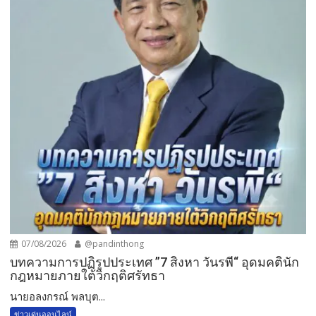
07/08/2026
@pandinthong
บทความการปฏิรูปประเทศ ”7 สิงหา วันรพี“ อุดมคตินัก
กฎหมายภายใต้วิกฤติศรัทธา
นายอลงกรณ์ พลบุต...
ข่าวเด่นออนไลน์