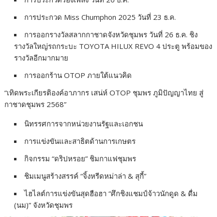
การประกวด Miss Chumphon 2025 วันที่ 23 ธ.ค.
การออกรางวัลสลากกาชาดจังหวัดชุมพร วันที่ 26 ธ.ค. ชิง
รางวัลใหญ่รถกระบะ TOYOTA HILUX REVO 4 ประตู พร้อมของ
รางวัลอีกมากมาย
การออกร้าน OTOP ภายใต้แนวคิด
“เทิดพระเกียรติองค์อาภากร เสน่ห์ OTOP ชุมพร ภูมิปัญญาไทย สู่
กาชาดชุมพร 2568”
นิทรรศการจากหน่วยงานรัฐและเอกชน
การแข่งขันและสาธิตด้านการเกษตร
กิจกรรม “ดริปหรอย” ชิมกาแฟชุมพร
ชิมเมนูสร้างสรรค์ “จิ้งหรีดหม่าล่า & สุกี้”
ไฮไลต์การแข่งขันสุดฮือฮา “ศึกชิงแชมป์จ้าวนักดูด & ดื่ม
(นม)” จังหวัดชุมพร