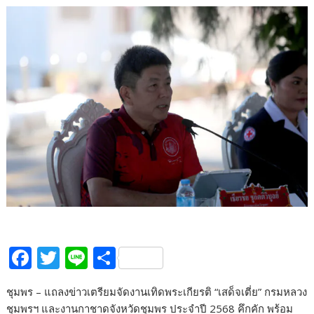
F
T
Li
S
ac
w
n
h
ชุมพร – แถลงข่าวเตรียมจัดงานเทิดพระเกียรติ “เสด็จเตี่ย” กรมหลวง
e
itt
e
ar
ชุมพรฯ และงานกาชาดจังหวัดชุมพร ประจำปี 2568 คึกคัก พร้อม