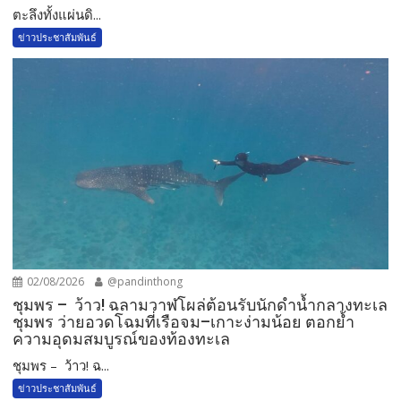
​ตะลึงทั้งแผ่นดิ...
ข่าวประชาสัมพันธ์
02/08/2026
@pandinthong
ชุมพร – ว้าว! ฉลามวาฬโผล่ต้อนรับนักดำน้ำกลางทะเล
ชุมพร ว่ายอวดโฉมที่เรือจม–เกาะง่ามน้อย ตอกย้ำ
ความอุดมสมบูรณ์ของท้องทะเล
ชุมพร – ว้าว! ฉ...
ข่าวประชาสัมพันธ์