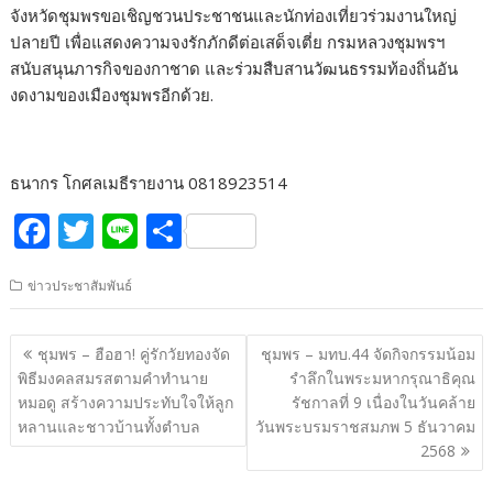
จังหวัดชุมพรขอเชิญชวนประชาชนและนักท่องเที่ยวร่วมงานใหญ่
ปลายปี เพื่อแสดงความจงรักภักดีต่อเสด็จเตี่ย กรมหลวงชุมพรฯ
สนับสนุนภารกิจของกาชาด และร่วมสืบสานวัฒนธรรมท้องถิ่นอัน
งดงามของเมืองชุมพรอีกด้วย.
ธนากร โกศลเมธีรายงาน 0818923514
F
T
Li
S
ac
w
n
h
ข่าวประชาสัมพันธ์
e
itt
e
ar
b
er
e
แนะแนว
ชุมพร – ฮือฮา! คู่รักวัยทองจัด
ชุมพร – มทบ.44 จัดกิจกรรมน้อม
o
เรื่อง
พิธีมงคลสมรสตามคำทำนาย
รำลึกในพระมหากรุณาธิคุณ
o
หมอดู สร้างความประทับใจให้ลูก
รัชกาลที่ 9 เนื่องในวันคล้าย
หลานและชาวบ้านทั้งตำบล
วันพระบรมราชสมภพ 5 ธันวาคม
k
2568