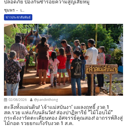
ปลอดภัย ป้องกันซ้ำรอยความสูญเสียหมู่
ชุมพร – เ...
ข่าวประชาสัมพันธ์
02/08/2026
@pandinthong
ตะลึงทั้งแผ่นดิน! ‘เจ้าแม่สบันงา’ แผลงฤทธิ์ งวด 1
สค.รวย แห่แก้บนล้นวัด!​ ส่องปาฏิหาริย์ “ไม้โอบไม้”
กระดังงารัดตะเคียนทอง อัศจรรย์คูณสอง! อาถรรพ์สิงสู่
ไม้กอด รวยยกแก๊งรับงวด 1 ส.ค.​