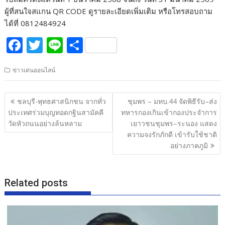
ผู้ที่สนใจสแกน QR CODE ดูรายละเอียดเพิ่มเติม หรือโทรสอบถาม
ได้ที่ 0812484924
F
T
Li
S
ac
w
n
h
ข่าวเด่นออนไลน์
e
itt
e
ar
b
er
e
แนะแนว
ชลบุรี-พุทธศาสนิกชน จากทั่ว
ชุมพร – มทบ.44 จัดพิธีรับ–ส่ง
o
เรื่อง
ประเทศร่วมบุญทอดกฐินสามัคคี
ทหารกองเกินเข้ากองประจำการ
o
วัดหัวถนนอย่างล้นหลาม
เยาวชนชุมพร–ระนอง แสดง
ความจงรักภักดี เข้ารับใช้ชาติ
k
อย่างภาคภูมิ
Related posts