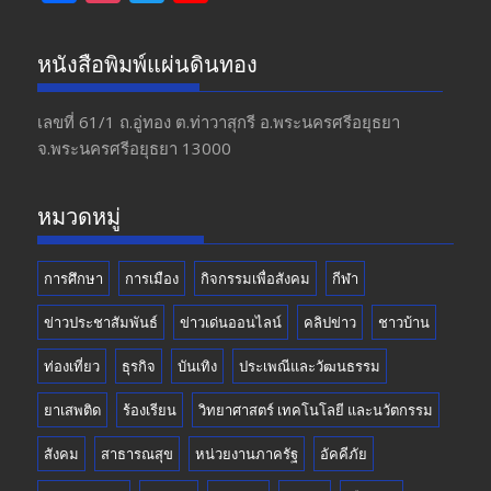
ac
st
w
o
e
a
itt
u
หนังสือพิมพ์แผ่นดินทอง
b
gr
er
T
o
a
u
เลขที่ 61/1 ถ.อู่ทอง​ ต.​ท่าวาสุกรี​ อ.พระนครศรีอยุธยา​
จ.พระนครศรีอยุธยา 13000
o
m
b
k
e
หมวดหมู่
การศึกษา
การเมือง
กิจกรรมเพื่อสังคม
กีฬา
ข่าวประชาสัมพันธ์
ข่าวเด่นออนไลน์
คลิปข่าว
ชาวบ้าน
ท่องเที่ยว
ธุรกิจ
บันเทิง
ประเพณีและวัฒนธรรม
ยาเสพติด
ร้องเรียน
วิทยาศาสตร์ เทคโนโลยี และนวัตกรรม
สังคม
สาธารณสุข
หน่วยงานภาครัฐ
อัคคีภัย