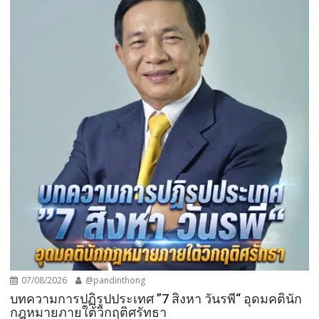
07/08/2026
@pandinthong
บทความการปฏิรูปประเทศ ”7 สิงหา วันรพี“ อุดมคตินัก
กฎหมายภายใต้วิกฤติศรัทธา