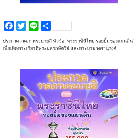
F
T
Li
S
ac
w
n
h
ประกวดวาดภาพระบายสี หัวข้อ “พระราชินีไทย รอยยิ้มของแผ่นดิน”
e
itt
e
ar
เพื่อเทิดพระเกียรติพระมหากษัตริย์ และพระบรมวงศานุวงศ์
b
er
e
o
o
k