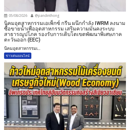
05/08/2026
@pandinthong
​นิคมอุตสาหกรรมเอเพ็กซ์ กรีน ผนึกกำลัง IWRM ลงนาม
ซื้อขายน้ำเพื่ออุตสาหกรรม เสริมความมั่นคงระบบ
สาธารณูปโภค รองรับการเติบโตเขตพัฒนาพิเศษภาค
ตะวันออก (EEC)
​นิคมอุตสาหกรรมเ...
ข่าวเด่นออนไลน์