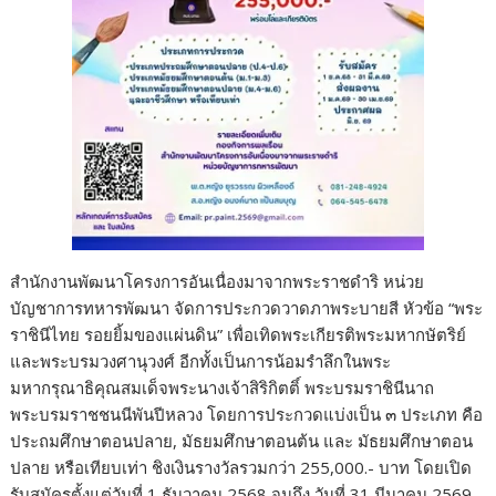
สำนักงานพัฒนาโครงการอันเนื่องมาจากพระราชดำริ หน่วย
บัญชาการทหารพัฒนา จัดการประกวดวาดภาพระบายสี หัวข้อ “พระ
ราชินีไทย รอยยิ้มของแผ่นดิน” เพื่อเทิดพระเกียรติพระมหากษัตริย์
และพระบรมวงศานุวงศ์ อีกทั้งเป็นการน้อมรำลึกในพระ
มหากรุณาธิคุณสมเด็จพระนางเจ้าสิริกิตติ์ พระบรมราชินีนาถ
พระบรมราชชนนีพันปีหลวง โดยการประกวดแบ่งเป็น ๓ ประเภท คือ
ประถมศึกษาตอนปลาย, มัธยมศึกษาตอนต้น และ มัธยมศึกษาตอน
ปลาย หรือเทียบเท่า ชิงเงินรางวัลรวมกว่า 255,000.- บาท โดยเปิด
รับสมัครตั้งแต่วันที่ 1 ธันวาคม 2568 จนถึง วันที่ 31 มีนาคม 2569