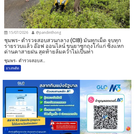
15/07/2026
@pandinthong
ชุมพร- ตำรวจสอบสวนกลาง (CIB) มันทุกเม็ด จบทุก
รายรวบแล้ว อ๊อฟ ออนไลน์ ขนยาซุกถุงโก๋แก่ ซิ่งแหก
ด่านคาสายฝน สุดท้ายล้มคว่ำไม่เป็นท่า
ชุมพร- ตำรวจสอบส...
ยาเสพติด