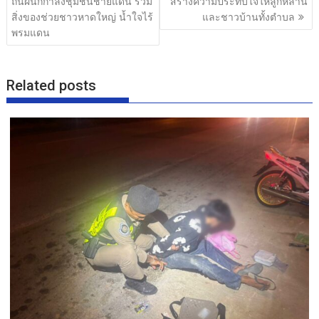
o
ถิ่นผนึกกำลังชุมชนชายแดน รวม
สร้างความประทับใจให้ลูกหลาน
สิ่งของช่วยชาวหาดใหญ่ น้ำใจไร้
และชาวบ้านทั้งตำบล
k
พรมแดน
Related posts