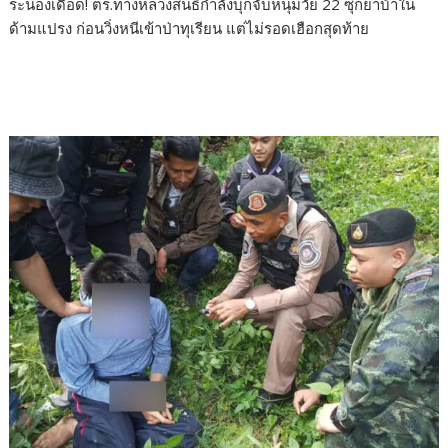
ระนองเดือด! ตร.ทางหลวงสนธิกำลังบุกจับหนุ่มวัย 22 ซุกยาบ้าใน
e
itt
e
ar
ด้ามแปรง ก่อนวิ่งหนีเข้าป่าทุเรียน แต่ไม่รอดเฮือกสุดท้าย
b
er
e
o
o
k