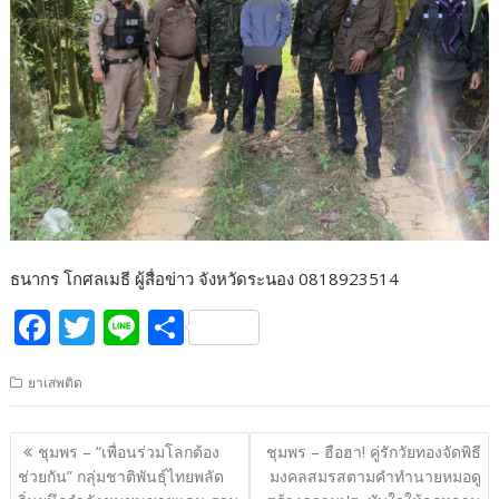
ธนากร โกศลเมธี ผู้สื่อข่าว จังหวัดระนอง 0818923514
F
T
Li
S
ac
w
n
h
ยาเสพติด
e
itt
e
ar
b
er
e
แนะแนว
ชุมพร – “เพื่อนร่วมโลกต้อง
ชุมพร – ฮือฮา! คู่รักวัยทองจัดพิธี
o
เรื่อง
ช่วยกัน” กลุ่มชาติพันธุ์ไทยพลัด
มงคลสมรสตามคำทำนายหมอดู