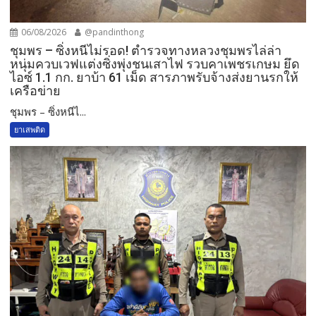
06/08/2026
@pandinthong
ชุมพร – ซิ่งหนีไม่รอด! ตำรวจทางหลวงชุมพรไล่ล่า
หนุ่มควบเวฟแต่งซิ่งพุ่งชนเสาไฟ รวบคาเพชรเกษม ยึด
ไอซ์ 1.1 กก. ยาบ้า 61 เม็ด สารภาพรับจ้างส่งยานรกให้
เครือข่าย
ชุมพร – ซิ่งหนีไ...
ยาเสพติด