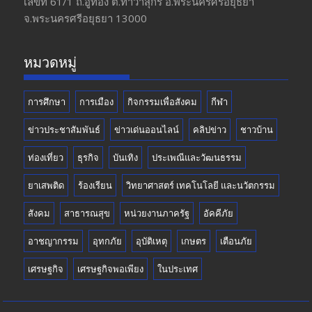
o
a
u
เลขที่ 61/1 ถ.อู่ทอง​ ต.​ท่าวาสุกรี​ อ.พระนครศรีอยุธยา​
จ.พระนครศรีอยุธยา 13000
o
m
b
k
e
หมวดหมู่
การศึกษา
การเมือง
กิจกรรมเพื่อสังคม
กีฬา
ข่าวประชาสัมพันธ์
ข่าวเด่นออนไลน์
คลิปข่าว
ชาวบ้าน
ท่องเที่ยว
ธุรกิจ
บันเทิง
ประเพณีและวัฒนธรรม
ยาเสพติด
ร้องเรียน
วิทยาศาสตร์ เทคโนโลยี และนวัตกรรม
สังคม
สาธารณสุข
หน่วยงานภาครัฐ
อัคคีภัย
อาชญากรรม
อุทกภัย
อุบัติเหตุ
เกษตร
เตือนภัย
เศรษฐกิจ
เศรษฐกิจพอเพียง
ในประเทศ