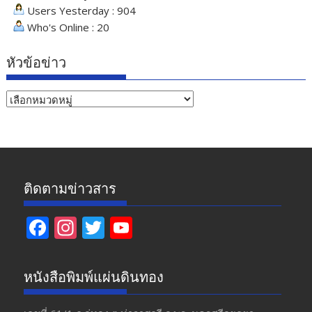
Users Yesterday : 904
Who's Online : 20
หัวข้อข่าว
หัวข้อ
ข่าว
ติดตามข่าวสาร
F
In
T
Y
ac
st
w
o
e
a
itt
u
หนังสือพิมพ์แผ่นดินทอง
b
gr
er
T