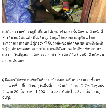
แต่ด้วยความชำนาญพื้นที่และไล่ตามอย่างกระชั้นชิดของเจ้าหน้าที่
ทำให้นายณัชนนท์หนีไม่พ้น ถูกจับกุมได้กลางสวนทุเรียน โดย
ระหว่างการหลบหนี ผู้ต้องหาได้ขว้างสิ่งของสีดำคล้ายแปรงทิ้งลงพื้น
หญ้า เมื่อตรวจสอบพบว่าเป็น แปรงที่ดัดแปลงเป็นที่ซุกซ่อนยาเสพ
ติด ภายในมีถุงพลาสติกบรรจุ ยาบ้า 19 เม็ด สีส้ม ปิดผนึกด้วยไฟลน
อย่างแน่นหนา
ผู้ต้องหาให้การยอมรับทันทีว่า ยาบ้าทั้งหมดเป็นของตนเอง ซื้อมา
จากชายชื่อ “บิ๊ก” บ้านอยู่ในพื้นที่คลองหินดำ อำเภอสวี จังหวัดชุมพร
จำนวน 20 เม็ด ราคา 1,000 บาท และได้เสพไปแล้ว 1 เม็ดก่อนถูก
จับกุม