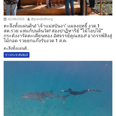
02/08/2026
@pandinthong
ตะลึงทั้งแผ่นดิน! ‘เจ้าแม่สบันงา’ แผลงฤทธิ์ งวด 1
สค.รวย แห่แก้บนล้นวัด!​ ส่องปาฏิหาริย์ “ไม้โอบไม้”
กระดังงารัดตะเคียนทอง อัศจรรย์คูณสอง! อาถรรพ์สิงสู่
ไม้กอด รวยยกแก๊งรับงวด 1 ส.ค.​
​ตะลึงทั้งแผ่นดิ...
ข่าวประชาสัมพันธ์