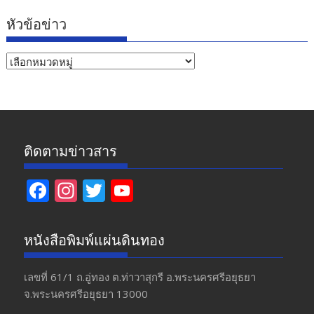
หัวข้อข่าว
หัวข้อ
ข่าว
ติดตามข่าวสาร
F
In
T
Y
ac
st
w
o
e
a
itt
u
หนังสือพิมพ์แผ่นดินทอง
b
gr
er
T
o
a
u
เลขที่ 61/1 ถ.อู่ทอง​ ต.​ท่าวาสุกรี​ อ.พระนครศรีอยุธยา​
จ.พระนครศรีอยุธยา 13000
o
m
b