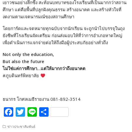
เยาวชนอย่างลึกซึ้ง สะท้อนบทบาทของโรงเรียนที่เป็นมากกว่าสถาน
ศึกษา แต่คือพื้นที่ปลูกฝังคุณธรรม สร้างอนาคต และสร้างหัวใจที่
งดงามตามเจตนารมณ์ของสถานศึกษา
โดยการ์ดและจดหมายทุกฉบับจากนักเรียน จะถูกนำไปบรรจุในถุง
ยังชีพที่โรงเรียนจัดเตรียม ก่อนส่งมอบให้ที่ว่าการอำเภอหาดใหญ่
เพื่อดำเนินการแจกจ่ายต่อให้ถึงมือผู้ประสบภัยอย่างทั่วถึง
Not only the education,
But also the future
ไม่ใช่แค่การศึกษา…แต่ให้มากกว่าถึงอนาคต
#ภูบดินทร์พิทยาลัย
ธนากร โกศลเมธีรายงาน 081-892-3514
F
T
Li
S
ac
w
n
h
ข่าวประชาสัมพันธ์
e
itt
e
ar