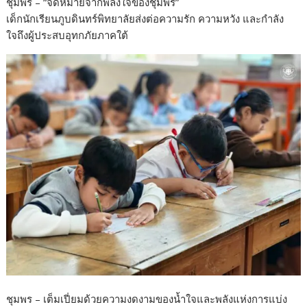
ชุมพร – “จดหมายจากพลังใจของชุมพร”
e
itt
e
ar
เด็กนักเรียนภูบดินทร์พิทยาลัยส่งต่อความรัก ความหวัง และกำลัง
b
er
e
ใจถึงผู้ประสบอุทกภัยภาคใต้
o
o
k
ชุมพร – เต็มเปี่ยมด้วยความงดงามของน้ำใจและพลังแห่งการแบ่ง