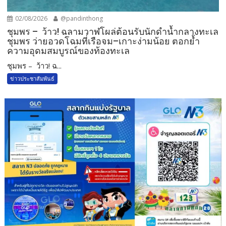
02/08/2026
@pandinthong
ชุมพร – ว้าว! ฉลามวาฬโผล่ต้อนรับนักดำน้ำกลางทะเล
ชุมพร ว่ายอวดโฉมที่เรือจม–เกาะง่ามน้อย ตอกย้ำ
ความอุดมสมบูรณ์ของท้องทะเล
ชุมพร – ว้าว! ฉ...
ข่าวประชาสัมพันธ์