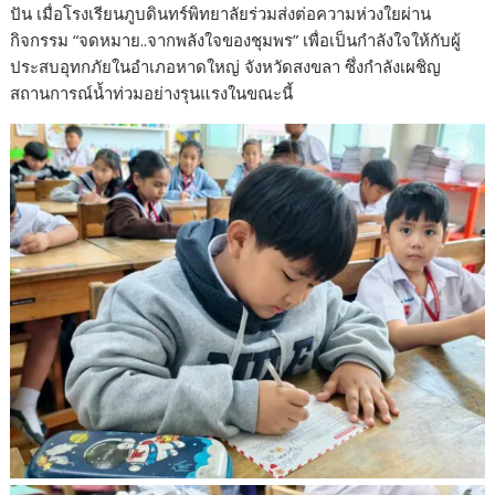
ปัน เมื่อโรงเรียนภูบดินทร์พิทยาลัยร่วมส่งต่อความห่วงใยผ่าน
กิจกรรม “จดหมาย..จากพลังใจของชุมพร” เพื่อเป็นกำลังใจให้กับผู้
ประสบอุทกภัยในอำเภอหาดใหญ่ จังหวัดสงขลา ซึ่งกำลังเผชิญ
สถานการณ์น้ำท่วมอย่างรุนแรงในขณะนี้