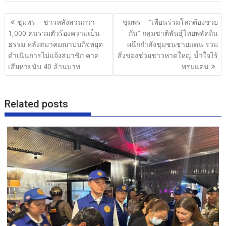
b
er
e
แนะแนว
ชุมพร – ชาวหลังสวนกว่า
ชุมพร – “เพื่อนร่วมโลกต้องช่วย
o
เรื่อง
1,000 คนรวมตัวร้องความเป็น
กัน” กลุ่มชาติพันธุ์ไทยพลัดถิ่น
o
ธรรม หลังสมาคมฌาปนกิจหยุด
ผนึกกำลังชุมชนชายแดน รวม
ดำเนินการไม่แจ้งสมาชิก คาด
สิ่งของช่วยชาวหาดใหญ่ น้ำใจไร้
k
เสียหายนับ 40 ล้านบาท
พรมแดน
Related posts