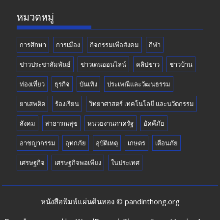
k
e
หมวดหมู่
การศึกษา
การเมือง
กิจกรรมเพื่อสังคม
กีฬา
ข่าวประชาสัมพันธ์
ข่าวเด่นออนไลน์
คลิปข่าว
ชาวบ้าน
ท่องเที่ยว
ธุรกิจ
บันเทิง
ประเพณีและวัฒนธรรม
ยาเสพติด
ร้องเรียน
วิทยาศาสตร์ เทคโนโลยี และนวัตกรรม
สังคม
สาธารณสุข
หน่วยงานภาครัฐ
อัคคีภัย
อาชญากรรม
อุทกภัย
อุบัติเหตุ
เกษตร
เตือนภัย
เศรษฐกิจ
เศรษฐกิจพอเพียง
ในประเทศ
หนังสือพิมพ์แผ่นดินทอง © pandinthong.org