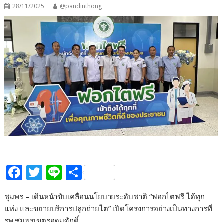
28/11/2025
@pandinthong
F
T
Li
S
ac
w
n
h
ชุมพร – เดินหน้าขับเคลื่อนนโยบายระดับชาติ “ฟอกไตฟรี ได้ทุก
e
itt
e
ar
แห่ง และขยายบริการปลูกถ่ายไต” เปิดโครงการอย่างเป็นทางการที่
b
er
e
รพ.ชุมพรเขตรอุดมศักดิ์