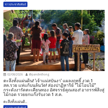
ข่าวประชาสัมพันธ์
02/08/2026
@pandinthong
ตะลึงทั้งแผ่นดิน! ‘เจ้าแม่สบันงา’ แผลงฤทธิ์ งวด 1
สค.รวย แห่แก้บนล้นวัด!​ ส่องปาฏิหาริย์ “ไม้โอบไม้”
กระดังงารัดตะเคียนทอง อัศจรรย์คูณสอง! อาถรรพ์สิงสู่
ไม้กอด รวยยกแก๊งรับงวด 1 ส.ค.​
​ตะลึงทั้งแผ่นดิ...
ข่าวประชาสัมพันธ์