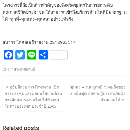
โครงการนี้ถือเป็นก้าวสำคัญของจังหวัดชุมพรในการยกระดับ
คุณภาพชีวิตประชาชน ให้สามารถเข้าถึงบริการด้านไตที่มีมาตรฐาน
ได้ “ทุกที่–ทุกแห่ง–ทุกคน” อย่างแท้จริง
ธนากร โกศลเมธีรายงาน 0818923514
F
T
Li
S
ac
w
n
h
ข่าวประชาสัมพันธ์
e
itt
e
ar
b
er
e
แนะแนว
อธิบดีกรมการจัดหางาน เปิด
ชุมพร – ส.ส.ลูกหมี ระดมสิ่งของ
o
เรื่อง
การประชุมและมอบนโยบายด้าน
5 หมื่นชุด ลุยช่วยผู้ประสบภัยน้ำ
o
การจัดส่งแรงงานไทยไปทำงาน
ท่วมภาคใต้
ในต่างประเทศ ประจำปี 2569
k
Related posts