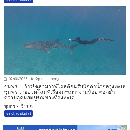
02/08/2026
@pandinthong
ชุมพร – ว้าว! ฉลามวาฬโผล่ต้อนรับนักดำน้ำกลางทะเล
ชุมพร ว่ายอวดโฉมที่เรือจม–เกาะง่ามน้อย ตอกย้ำ
ความอุดมสมบูรณ์ของท้องทะเล
ชุมพร – ว้าว! ฉ...
ข่าวประชาสัมพันธ์