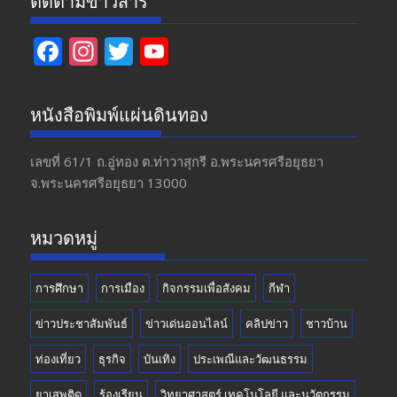
ติดตามข่าวสาร
F
In
T
Y
ac
st
w
o
e
a
itt
u
หนังสือพิมพ์แผ่นดินทอง
b
gr
er
T
o
a
u
เลขที่ 61/1 ถ.อู่ทอง​ ต.​ท่าวาสุกรี​ อ.พระนครศรีอยุธยา​
จ.พระนครศรีอยุธยา 13000
o
m
b
k
e
หมวดหมู่
การศึกษา
การเมือง
กิจกรรมเพื่อสังคม
กีฬา
ข่าวประชาสัมพันธ์
ข่าวเด่นออนไลน์
คลิปข่าว
ชาวบ้าน
ท่องเที่ยว
ธุรกิจ
บันเทิง
ประเพณีและวัฒนธรรม
ยาเสพติด
ร้องเรียน
วิทยาศาสตร์ เทคโนโลยี และนวัตกรรม