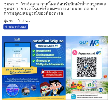
ชุมพร – ว้าว! ฉลามวาฬโผล่ต้อนรับนักดำน้ำกลางทะเล
ชุมพร ว่ายอวดโฉมที่เรือจม–เกาะง่ามน้อย ตอกย้ำ
ความอุดมสมบูรณ์ของท้องทะเล
ชุมพร – ว้าว! ฉ...
ข่าวประชาสัมพันธ์