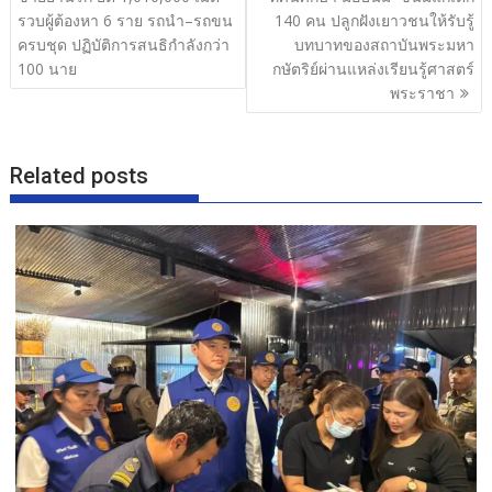
o
รวบผู้ต้องหา 6 ราย รถนำ–รถขน
140 คน ปลูกฝังเยาวชนให้รับรู้
ครบชุด ปฏิบัติการสนธิกำลังกว่า
บทบาทของสถาบันพระมหา
k
100 นาย
กษัตริย์ผ่านแหล่งเรียนรู้ศาสตร์
พระราชา
Related posts