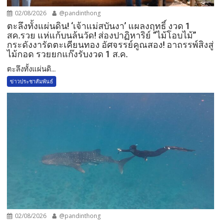
02/08/2026
@pandinthong
ตะลึงทั้งแผ่นดิน! ‘เจ้าแม่สบันงา’ แผลงฤทธิ์ งวด 1
สค.รวย แห่แก้บนล้นวัด!​ ส่องปาฏิหาริย์ “ไม้โอบไม้”
กระดังงารัดตะเคียนทอง อัศจรรย์คูณสอง! อาถรรพ์สิงสู่
ไม้กอด รวยยกแก๊งรับงวด 1 ส.ค.​
​ตะลึงทั้งแผ่นดิ...
ข่าวประชาสัมพันธ์
02/08/2026
@pandinthong