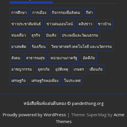
การศึกษา
การเมือง
กิจกรรมเพื่อสังคม
กีฬา
ข่าวประชาสัมพันธ์
ข่าวเด่นออนไลน์
คลิปข่าว
ชาวบ้าน
ท่องเที่ยว
ธุรกิจ
บันเทิง
ประเพณีและวัฒนธรรม
ยาเสพติด
ร้องเรียน
วิทยาศาสตร์ เทคโนโลยี และนวัตกรรม
สังคม
สาธารณสุข
หน่วยงานภาครัฐ
อัคคีภัย
อาชญากรรม
อุทกภัย
อุบัติเหตุ
เกษตร
เตือนภัย
เศรษฐกิจ
เศรษฐกิจพอเพียง
ในประเทศ
หนังสือพิมพ์แผ่นดินทอง © pandinthong.org
Proudly powered by WordPress
|
Theme: SuperMag by
Acme
Themes