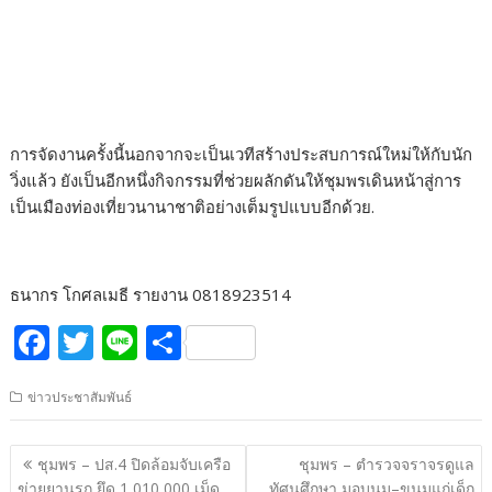
การจัดงานครั้งนี้นอกจากจะเป็นเวทีสร้างประสบการณ์ใหม่ให้กับนัก
วิ่งแล้ว ยังเป็นอีกหนึ่งกิจกรรมที่ช่วยผลักดันให้ชุมพรเดินหน้าสู่การ
เป็นเมืองท่องเที่ยวนานาชาติอย่างเต็มรูปแบบอีกด้วย.
ธนากร โกศลเมธี รายงาน 0818923514
F
T
Li
S
ac
w
n
h
ข่าวประชาสัมพันธ์
e
itt
e
ar
b
er
e
แนะแนว
ชุมพร – ปส.4 ปิดล้อมจับเครือ
ชุมพร – ตำรวจจราจรดูแล
o
เรื่อง
ข่ายยานรก ยึด 1,010,000 เม็ด
ทัศนศึกษา มอบนม–ขนมแก่เด็ก