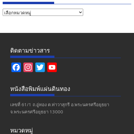
หัวข้อ
ข่าว
ติดตามข่าวสาร
F
In
T
Y
ac
st
w
o
e
a
itt
u
หนังสือพิมพ์แผ่นดินทอง
b
gr
er
T
o
a
u
เลขที่ 61/1 ถ.อู่ทอง​ ต.​ท่าวาสุกรี​ อ.พระนครศรีอยุธยา​
จ.พระนครศรีอยุธยา 13000
o
m
b
k
e
หมวดหมู่