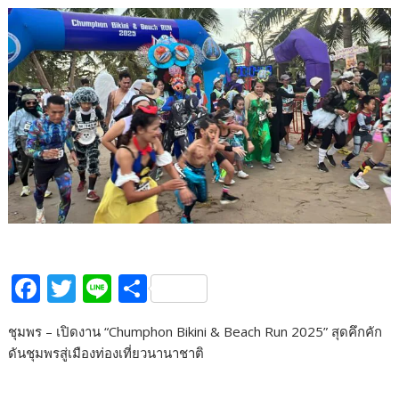
F
T
Li
S
ac
w
n
h
ชุมพร – เปิดงาน “Chumphon Bikini & Beach Run 2025” สุดคึกคัก
e
itt
e
ar
ดันชุมพรสู่เมืองท่องเที่ยวนานาชาติ
b
er
e