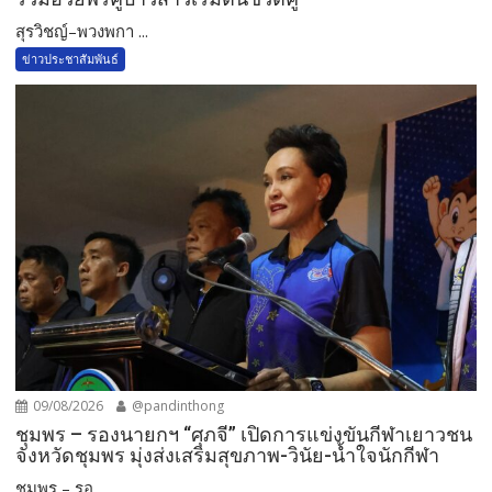
สุรวิชญ์–พวงพกา ...
ข่าวประชาสัมพันธ์
09/08/2026
@pandinthong
ชุมพร – รองนายกฯ “ศุภจี” เปิดการแข่งขันกีฬาเยาวชน
จังหวัดชุมพร มุ่งส่งเสริมสุขภาพ-วินัย-น้ำใจนักกีฬา
ชุมพร – รอ...