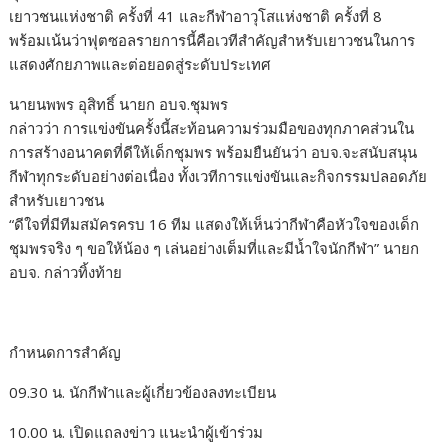
เยาวชนแห่งชาติ ครั้งที่ 41 และกีฬาอาวุโสแห่งชาติ ครั้งที่ 8
พร้อมเน้นว่าฟุตซอลรายการนี้คือเวทีสำคัญสำหรับเยาวชนในการ
แสดงศักยภาพและต่อยอดสู่ระดับประเทศ
นายนพพร อุสิทธิ์ นายก อบจ.ชุมพร
กล่าวว่า การแข่งขันครั้งนี้สะท้อนความร่วมมือของทุกภาคส่วนใน
การสร้างอนาคตที่ดีให้เด็กชุมพร พร้อมยืนยันว่า อบจ.จะสนับสนุน
กีฬาทุกระดับอย่างต่อเนื่อง ทั้งเวทีการแข่งขันและกิจกรรมปลอดภัย
สำหรับเยาวชน
“ดีใจที่มีทีมสมัครครบ 16 ทีม แสดงให้เห็นว่ากีฬาคือหัวใจของเด็ก
ชุมพรจริง ๆ ขอให้น้อง ๆ เล่นอย่างเต็มที่และมีน้ำใจนักกีฬา” นายก
อบจ. กล่าวทิ้งท้าย
กำหนดการสำคัญ
09.30 น. นักกีฬาและผู้เกี่ยวข้องลงทะเบียน
10.00 น. เปิดแถลงข่าว แนะนำผู้เข้าร่วม