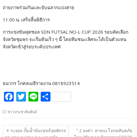
ถ่ายภาพร่วมกันและจับฉลากแบ่งสาย
11.00 น. เสร็จสิ้นพิธีการ
การแข่งขันฟุตซอล SDN FUTSAL NO-L CUP 2026 รอบคัดเลือก
จังหวัดชุมพร จะเริ่มต้นเร็ว ๆ นี้ โดยทีมชนะเลิศจะได้เป็นตัวแทน
จังหวัดเข้าสู่รอบระดับประเทศ
ธนากร โกศลเมธีรายงาน 0818923514
F
T
Li
S
ac
w
n
h
ข่าวประชาสัมพันธ์
e
itt
e
ar
b
er
e
แนะแนว
ระยอง-ปั้มน้ำมันเชลล์จุดพักรถ
“ 2 องศา: หายนะโลกมหันตภัย
o
เรื่อง