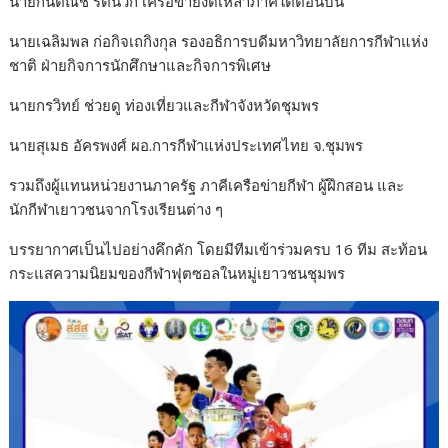
นายกันตณัช รัตนวิก เครือข่ายงดเหล้าภาคใต้ตอนบน
นายเฉลิมพล ก่อกิจเถกิงกุล รองอธิการบดีมหาวิทยาลัยการกีฬาแห่ง
ชาติ ฝ่ายกิจการนักศึกษาและกิจการพิเศษ
นายกรวิทย์ ช่วยดู ท่องเที่ยวและกีฬาจังหวัดชุมพร
นายสุเมธ อัครพงศ์ ผอ.การกีฬาแห่งประเทศไทย จ.ชุมพร
รวมถึงผู้แทนหน่วยงานภาครัฐ ภาคีเครือข่ายกีฬา ผู้ฝึกสอน และ
นักกีฬาเยาวชนจากโรงเรียนต่าง ๆ
บรรยากาศเป็นไปอย่างคึกคัก โดยมีทีมเข้าร่วมครบ 16 ทีม สะท้อน
กระแสความนิยมของกีฬาฟุตซอลในหมู่เยาวชนชุมพร