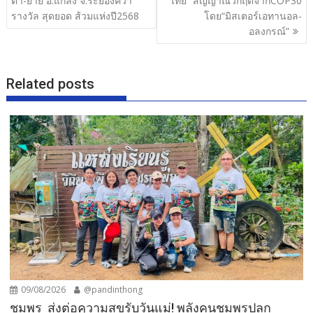
ตา-ยาย อ.แกลง จ.ระยองคว้า
ไทย ”สัญญาณวิกฤตจากCOP30
o
รางวัล สุดยอด ส้วมแห่งปี2568
โดย“มิสเตอร์เอทานอล-
อลงกรณ์”
k
Related posts
09/08/2026
@pandinthong
ชุมพร ส่งต่อความสุขรับวันแม่! พลังคนชุมพรปลุก