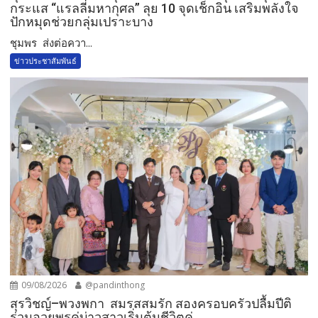
กระแส “แรลลี่มหากุศล” ลุย 10 จุดเช็กอิน เสริมพลังใจ
ปักหมุดช่วยกลุ่มเปราะบาง
ชุมพร ส่งต่อควา...
ข่าวประชาสัมพันธ์
09/08/2026
@pandinthong
สุรวิชญ์–พวงพกา สมรสสมรัก สองครอบครัวปลื้มปีติ
ร่วมอวยพรคู่บ่าวสาวเริ่มต้นชีวิตคู่