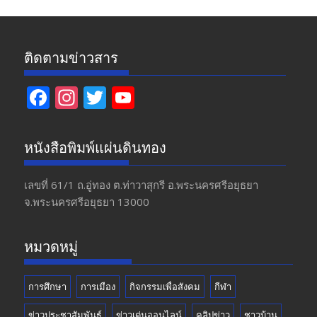
ติดตามข่าวสาร
F
In
T
Y
ac
st
w
o
e
a
itt
u
หนังสือพิมพ์แผ่นดินทอง
b
gr
er
T
o
a
u
เลขที่ 61/1 ถ.อู่ทอง​ ต.​ท่าวาสุกรี​ อ.พระนครศรีอยุธยา​
จ.พระนครศรีอยุธยา 13000
o
m
b
k
e
หมวดหมู่
การศึกษา
การเมือง
กิจกรรมเพื่อสังคม
กีฬา
ข่าวประชาสัมพันธ์
ข่าวเด่นออนไลน์
คลิปข่าว
ชาวบ้าน