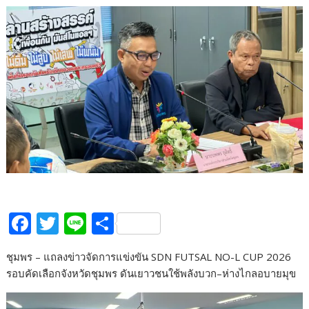
F
T
Li
S
ac
w
n
h
ชุมพร – แถลงข่าวจัดการแข่งขัน SDN FUTSAL NO-L CUP 2026
e
itt
e
ar
รอบคัดเลือกจังหวัดชุมพร ดันเยาวชนใช้พลังบวก–ห่างไกลอบายมุข
b
er
e