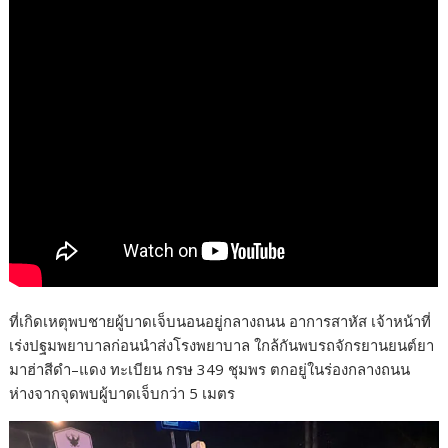
ที่เกิดเหตุพบชายผู้บาดเจ็บนอนอยู่กลางถนน อาการสาหัส เจ้าหน้าที่
เร่งปฐมพยาบาลก่อนนำส่งโรงพยาบาล ใกล้กันพบรถจักรยานยนต์ยา
มาฮ่าสีดำ–แดง ทะเบียน กรษ 349 ชุมพร ตกอยู่ในร่องกลางถนน
ห่างจากจุดพบผู้บาดเจ็บกว่า 5 เมตร