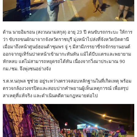
ด้าน นายอิมรอน (สงวนนามสกุล) อายุ 23 ปี คนขับรถกระบะ ให้การ
ว่า ขับรถขนผักมาจากจังหวัดราชบุรี มุ่งหน้าไปส่งที่จังหวัดปัตตานี
เมื่อมาถึงหน้าศูนย์ฮอนด้าชุมพร จู่ ๆ มีสามีภรรยาขี่รถจักรยานยนต์
ออกจากยูเทิร์นปาดหน้าเข้ามากะทันหัน แม้ได้บีบแตรและพยายาม
หักหลบ แต่ไม่สามารถหยุดรถได้ทัน เนื่องจากวิ่งมาประมาณ 90
กม./ชม. จึงพุ่งชนอย่างจัง
ร.ต.ท.นฤพล ชูช่วย อยู่ระหว่างตรวจสอบหลักฐานในที่เกิดเหตุ พร้อม
ตรวจกล้องวงจรปิดและสอบปากคำพยานผู้เห็นเหตุการณ์ เพื่อสรุป
สาเหตุที่แท้จริง และดำเนินคดีตามกฎหมายต่อไป