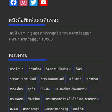
F
In
T
Y
ac
st
w
o
e
a
itt
u
หนังสือพิมพ์แผ่นดินทอง
b
gr
er
T
o
a
u
เลขที่ 61/1 ถ.อู่ทอง​ ต.​ท่าวาสุกรี​ อ.พระนครศรีอยุธยา​
จ.พระนครศรีอยุธยา 13000
o
m
b
k
e
หมวดหมู่
การศึกษา
การเมือง
กิจกรรมเพื่อสังคม
กีฬา
ข่าวประชาสัมพันธ์
ข่าวเด่นออนไลน์
คลิปข่าว
ชาวบ้าน
ท่องเที่ยว
ธุรกิจ
บันเทิง
ประเพณีและวัฒนธรรม
ยาเสพติด
ร้องเรียน
วิทยาศาสตร์ เทคโนโลยี และนวัตกรรม
สังคม
สาธารณสุข
หน่วยงานภาครัฐ
อัคคีภัย