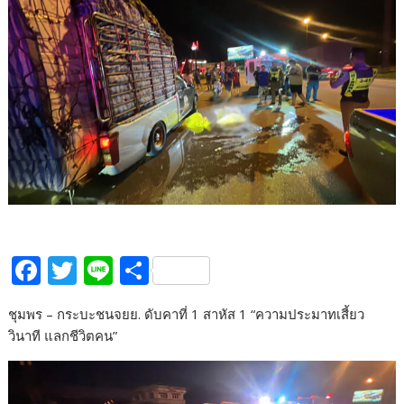
F
T
Li
S
ac
w
n
h
ชุมพร – กระบะชนจยย. ดับคาที่ 1 สาหัส 1 “ความประมาทเสี้ยว
e
itt
e
ar
วินาที แลกชีวิตคน”
b
er
e
o