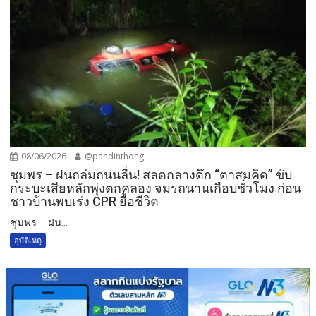
08/06/2026
@pandinthong
ชุมพร – ฝนถล่มถนนลื่น! สลดกลางดึก “ตาสมคิด” ขับ
กระบะเสียหลักพุ่งตกคลอง จมรถนานเกือบชั่วโมง ก่อน
ชาวบ้านพบเร่ง CPR ยื้อชีวิต
ชุมพร – ฝน...
อุบัติเหตุ