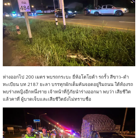
ห่างออกไป 200 เมตร พบรถกระบะ ยี่ห้อโตโยต้า รถรั้ว สีขาว–ดำ
ทะเบียน บท 2187 ยะลา บรรทุกผักเต็มคันจอดอยู่ริมถนน ใต้ท้องรถ
พบร่างหญิงอีกหนึ่งราย เจ้าหน้าที่กู้ภัยนำร่างออกมา พบว่า เสียชีวิต
แล้วคาที่ ผู้บาดเจ็บและเสียชีวิตยังไม่ทราบชื่อ