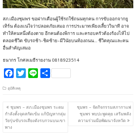
สภ.เมืองชุมพร ขอฝากเตือนผู้ใช้รถใช้ถนนทุกคน การขับออกจากยู
เทิร์น ต้องแน่ใจว่าปลอดภัยเสมอ การประมาทเพียงเสี้ยววินาที อาจ
ทำให้คนหนึ่งต้องตาย อีกคนต้องพิการ และครอบครัวต้องร้องไห้ไป
ตลอดชีวิต ขับรถช้า–ชิดซ้าย–มีวินัยบนท้องถนน… ชีวิตคุณและคน
อื่นสำคัญเสมอ
ธนากร โกศลเมธีรายงาน 0818923514
F
T
Li
S
ac
w
n
h
อุบัติเหตุ
e
itt
e
ar
b
er
e
แนะแนว
ชุมพร – สภ.เมืองชุมพร ระดม
ชุมพร – จัดกิจกรรมสภากาแฟ
o
เรื่อง
กำลังตั้งจุดสกัดเข้ม แก้ปัญหากลุ่ม
ชุมพร พบปะพูดคุย เสริมพลัง
o
วัยรุ่นขับรถเสียงดังรบกวนบนเขา
ความร่วมมือพัฒนาจังหวัด
พาง
k