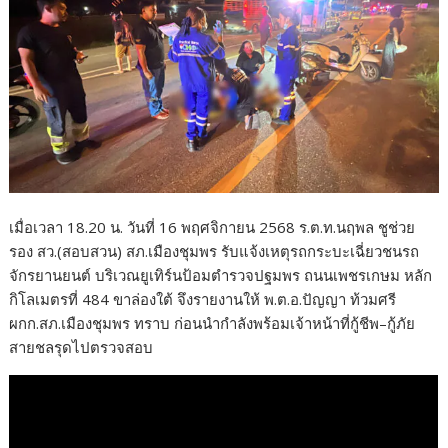
o
k
เมื่อเวลา 18.20 น. วันที่ 16 พฤศจิกายน 2568 ร.ต.ท.นฤพล ชูช่วย
รอง สว.(สอบสวน) สภ.เมืองชุมพร รับแจ้งเหตุรถกระบะเฉี่ยวชนรถ
จักรยานยนต์ บริเวณยูเทิร์นป้อมตำรวจปฐมพร ถนนเพชรเกษม หลัก
กิโลเมตรที่ 484 ขาล่องใต้ จึงรายงานให้ พ.ต.อ.ปัญญา ท้วมศรี
ผกก.สภ.เมืองชุมพร ทราบ ก่อนนำกำลังพร้อมเจ้าหน้าที่กู้ชีพ–กู้ภัย
สายชลรุดไปตรวจสอบ