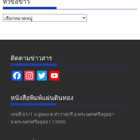
หัวข้อข่าว
หัวข้อ
ข่าว
ติดตามข่าวสาร
F
In
T
Y
ac
st
w
o
e
a
itt
u
หนังสือพิมพ์แผ่นดินทอง
b
gr
er
T
o
a
u
เลขที่ 61/1 ถ.อู่ทอง​ ต.​ท่าวาสุกรี​ อ.พระนครศรีอยุธยา​
จ.พระนครศรีอยุธยา 13000
o
m
b
k
e