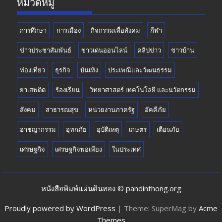
หมวดหมู่
การศึกษา
การเมือง
กิจกรรมเพื่อสังคม
กีฬา
ข่าวประชาสัมพันธ์
ข่าวเด่นออนไลน์
คลิปข่าว
ชาวบ้าน
ท่องเที่ยว
ธุรกิจ
บันเทิง
ประเพณีและวัฒนธรรม
ยาเสพติด
ร้องเรียน
วิทยาศาสตร์ เทคโนโลยี และนวัตกรรม
สังคม
สาธารณสุข
หน่วยงานภาครัฐ
อัคคีภัย
อาชญากรรม
อุทกภัย
อุบัติเหตุ
เกษตร
เตือนภัย
เศรษฐกิจ
เศรษฐกิจพอเพียง
ในประเทศ
หนังสือพิมพ์แผ่นดินทอง © pandinthong.org
Proudly powered by WordPress
|
Theme: SuperMag by
Acme
Themes