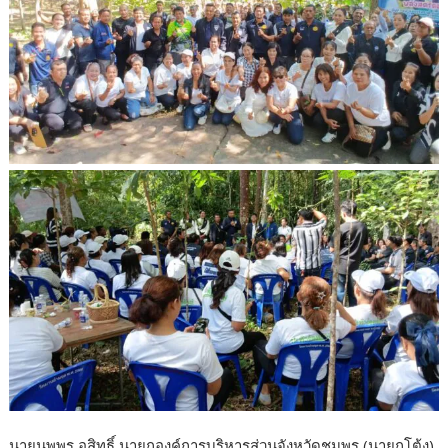
นายนพพร อุสิทธิ์ นายกองค์การบริหารส่วนจังหวัดชุมพร (นายกโต้ง)