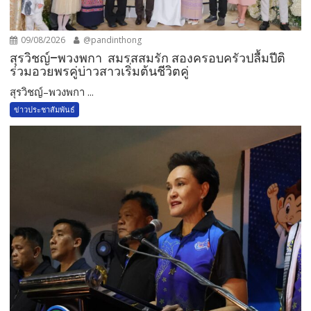
09/08/2026
@pandinthong
สุรวิชญ์–พวงพกา สมรสสมรัก สองครอบครัวปลื้มปีติ
ร่วมอวยพรคู่บ่าวสาวเริ่มต้นชีวิตคู่
สุรวิชญ์–พวงพกา ...
ข่าวประชาสัมพันธ์