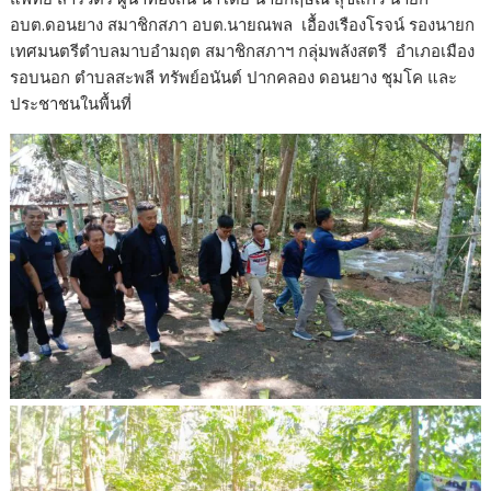
อบต.ดอนยาง สมาชิกสภา อบต.นายณพล เอื้องเรืองโรจน์ รองนายก
เทศมนตรีตำบลมาบอำมฤต สมาชิกสภาฯ กลุ่มพลังสตรี อำเภอเมือง
รอบนอก ตำบลสะพลี ทรัพย์อนันต์ ปากคลอง ดอนยาง ชุมโค และ
ประชาชนในพื้นที่