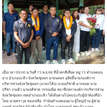
o
o
k
เมื่อเวลา 09.00 น.วันที่ 15 พ.ย.68 ที่น้ำตกสีเสียด หมู่ 13 ตำบลดอน
ยาง อำเภอปะทิว จังหวัดชุมพร นายนพพร อุสิทธิ์นายกองค์การ
บริหารส่วนจังหวัดชุมพร (นายกโต้ง) นายอภิชาติ มากยอด นาย
ปรีชา งามผิว นายอติชาต วรรณณีต สมาชิกสภาองค์การบริหารส่วน
จังหวัดชุมพร เขตอำเภอปะทิว ได้เดินทางไปพบปะกับผู้นำท้องที่นำ
โดย นายศราวุธ ทองเหลือ กำนันตำบลดอนยาง ผู้ใหญ่บ้าน ผู้ช่วย
แพทย์ สารวัตร ผู้นำท้องถิ่น นำโดย นายกฤษณ์ สุขแก้ว นายก