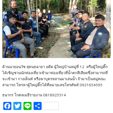
ด้านนายอนวัช สุคนธฉายา อดีต ผู้ใหญ่บ้านหมู่ที่ 12 หรือผู้ใหญ่ติ๊ก
ได้เชิญชวนนักท่องเที่ยวเข้ามาท่องเที่ยวที่น้ำตกสีเสียดซึ่งสามารถที่
จะเข้ามา กางเต็นท์ หรือพาบุตรหลานมาเล่นน้ำ ถ้ามาเป็นหมู่คณะ
สามารถ โทรหาผู้ใหญ่ติ๊กได้ที่หมายเลขโทรศัพท์ 0921654595
ธนากร โกศลเมธีรายงาน 0818923514
F
T
Li
S