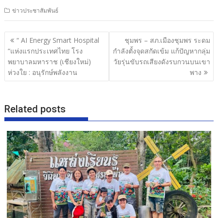
ac
w
n
h
ข่าวประชาสัมพันธ์
e
itt
e
ar
b
er
e
แนะแนว
“ AI Energy Smart Hospital
ชุมพร – สภ.เมืองชุมพร ระดม
o
เรื่อง
“แห่งแรกประเทศไทย โรง
กำลังตั้งจุดสกัดเข้ม แก้ปัญหากลุ่ม
o
พยาบาลมหาราช (เชียงใหม่)
วัยรุ่นขับรถเสียงดังรบกวนบนเขา
ห่วงใย : อนุรักษ์พลังงาน
พาง
k
Related posts