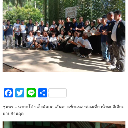
F
T
Li
S
ac
w
n
h
ชุมพร – นายกโต้ง เล็งพัฒนาเส้นทางเข้าแหล่งท่องเที่ยวน้ำตกสีเสียด
e
itt
e
ar
มาบอำมฤต
b
er
e