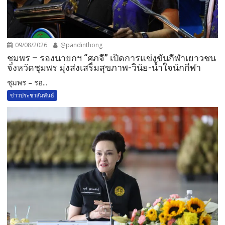
09/08/2026
@pandinthong
ชุมพร – รองนายกฯ “ศุภจี” เปิดการแข่งขันกีฬาเยาวชน
จังหวัดชุมพร มุ่งส่งเสริมสุขภาพ-วินัย-น้ำใจนักกีฬา
ชุมพร – รอ...
ข่าวประชาสัมพันธ์