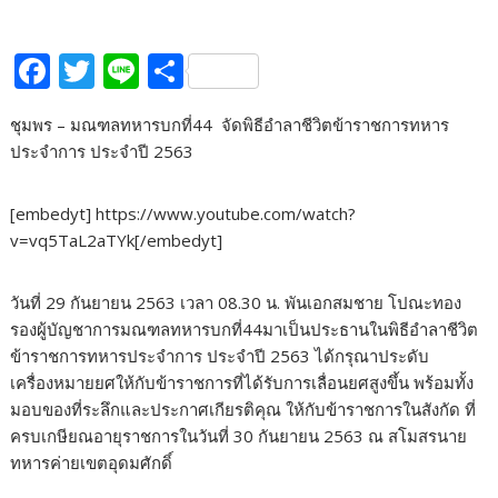
F
T
Li
S
ac
w
n
h
ชุมพร – มณฑลทหารบกที่44 จัดพิธีอำลาชีวิตข้าราชการทหาร
e
itt
e
ar
ประจำการ ประจำปี 2563
b
er
e
o
[embedyt] https://www.youtube.com/watch?
o
v=vq5TaL2aTYk[/embedyt]
k
วันที่ 29 กันยายน 2563 เวลา 08.30 น. พันเอกสมชาย โปณะทอง
รองผู้บัญชาการมณฑลทหารบกที่44มาเป็นประธานในพิธีอำลาชีวิต
ข้าราชการทหารประจำการ ประจำปี 2563 ได้กรุณาประดับ
เครื่องหมายยศให้กับข้าราชการที่ได้รับการเลื่อนยศสูงขึ้น พร้อมทั้ง
มอบของที่ระลึกและประกาศเกียรติคุณ ให้กับข้าราชการในสังกัด ที่
ครบเกษียณอายุราชการในวันที่ 30 กันยายน 2563 ณ สโมสรนาย
ทหารค่ายเขตอุดมศักดิ์