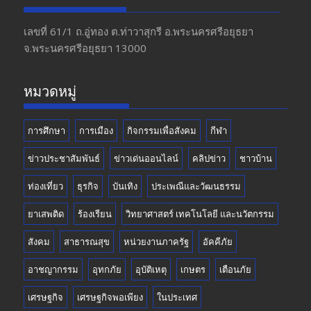
b
gr
er
T
o
a
u
เลขที่ 61/1 ถ.อู่ทอง​ ต.​ท่าวาสุกรี​ อ.พระนครศรีอยุธยา​
จ.พระนครศรีอยุธยา 13000
o
m
b
k
e
หมวดหมู่
การศึกษา
การเมือง
กิจกรรมเพื่อสังคม
กีฬา
ข่าวประชาสัมพันธ์
ข่าวเด่นออนไลน์
คลิปข่าว
ชาวบ้าน
ท่องเที่ยว
ธุรกิจ
บันเทิง
ประเพณีและวัฒนธรรม
ยาเสพติด
ร้องเรียน
วิทยาศาสตร์ เทคโนโลยี และนวัตกรรม
สังคม
สาธารณสุข
หน่วยงานภาครัฐ
อัคคีภัย
อาชญากรรม
อุทกภัย
อุบัติเหตุ
เกษตร
เตือนภัย
เศรษฐกิจ
เศรษฐกิจพอเพียง
ในประเทศ