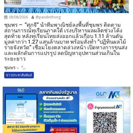
08/08/2026
@pandinthong
ชุมพร – “ศุภจี” นำทีมพาณิชย์ลงพื้นที่ชุมพร ติดตาม
สถานการณ์ทุเรียนภาคใต้ เร่งบริหารผลผลิตช่วงโค้ง
สุดท้าย หลังทุเรียนไทยส่งออกแล้วเกือบ 1.11 ล้านตัน
มูลค่ากว่า 1.27 แสนล้านบาท พร้อมสั่งทำ “ปฏิทินผลไม้
รายจังหวัด” เชื่อมโยงตลาดล่วงหน้า เปิดทางการขนส่ง
และผลักดันการแปรรูป ลดปัญหาอุปทานส่วนเกินใน
ระยะยาว
ชุมพร – “...
ข่าวประชาสัมพันธ์