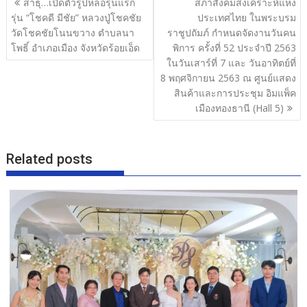
สาธุ…เปิดตัวรูปหล่อรุ่นแรก
สภาสังคมสงเคราะห์แห่ง
o
เรื่อง
รุ่น “โชคดี มีชัย” หลวงปู่โชคชัย
ประเทศไทย ในพระบรม
o
วัดโชคชัยโนนขวาง ตำบลนา
ราชูปถัมภ์ กําหนดจัดงานวันคน
โพธิ์ อำเภอเมือง จังหวัดร้อยเอ็ด
พิการ ครั้งที่ 52 ประจําปี 2563
k
ในวันเสาร์ที่ 7 และ วันอาทิตย์ที่
8 พฤศจิกายน 2563 ณ ศูนย์แสดง
สินค้าและการประชุม อิมแพ็ค
เมืองทองธานี (Hall 5)
Related posts