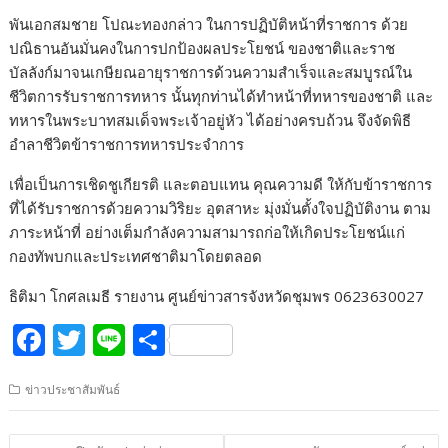
พันเอกสมชาย โปณะทองกล่าว ในการปฏิบัติหน้าที่ราชการ ด้วย
ปณิธานอันมั่นคงในการปกป้องผลประโยชน์ ของชาติและราช
บัลลังก์มาจนเกษียณอายุราชการด้วนความสำเร็จและสมบูรณ์ใน
ชีวิตการรับราชการทหาร นั้นทุกท่านได้ทำหน้าที่ทหารของชาติ และ
ทหารในพระบาทสมเด็จพระเจ้าอยู่หัว ได้อย่างครบถ้วน จึงจัดพิธี
อำลาชีวิตข้าราชการทหารประจำการ
เพื่อเป็นการเชิดชูเกียรติ และตอบแทน คุณความดี ให้กับข้าราชการ
ที่ได้รับราชการด้วยความวิริยะ อุตสาหะ มุ่งมั่นตั้งใจปฏิบัติงาน ตาม
ภาระหน้าที่ อย่างเต็มกำลังความสามารถก่อให้เกิดประโยชน์แก่
กองทัพบกและประเทศชาติมาโดยตลอด
ธิติมา โกศลเมธี รายงาน ศูนย์ข่าวสารจังหวัดชุมพร 0623630027
F
T
Li
S
ac
w
n
h
ข่าวประชาสัมพันธ์
e
itt
e
ar
b
er
e
แนะแนว