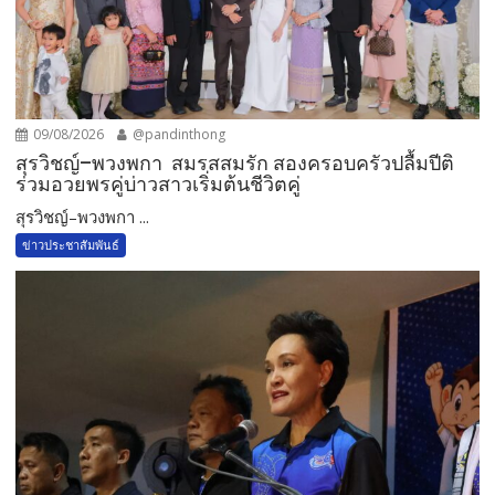
09/08/2026
@pandinthong
สุรวิชญ์–พวงพกา สมรสสมรัก สองครอบครัวปลื้มปีติ
ร่วมอวยพรคู่บ่าวสาวเริ่มต้นชีวิตคู่
สุรวิชญ์–พวงพกา ...
ข่าวประชาสัมพันธ์