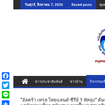
Skip
ชุม
วันศุกร์, สิงหาคม 7, 2026
Recent posts
to
content
ข่าวประชาสัมพันธ์
ชาวบ้าน
กิจกรรมเพ
F
a
T
c
“อัลตร้า เทรล ไทยแลนด์ ซีรีย์ 1 พัทลุง” 
w
L