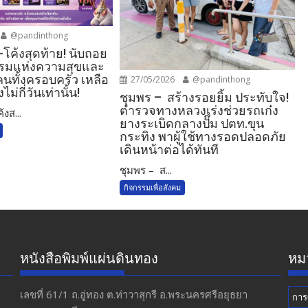
@pandinthong
โค้งสุดท้าย! นับถอย
รรมแห่งความสุขและ
นทั้งครอบครัว เหลือ
27/05/2026
@pandinthong
ม่กี่วันเท่านั้น!
ชุมพร – สร้างรอยยิ้ม ประทับใจ!
ตำรวจทางหลวงเร่งช่วยรถเก๋ง
งส...
ยางระเบิดกลางปั๊ม ปตท.ขุน
กระทิง พาผู้ใช้ทางรอดปลอดภัย
เดินหน้าต่อได้ทันที
ชุมพร – ส...
กิจกรรมเพื่อสังคม
หนังสือพิมพ์แผ่นดินทอง
หมว
เลขที่ 61/1 ถ.อู่ทอง​ ต.​ท่าวาสุกรี​ อ.พระนครศรีอยุธยา​
การ