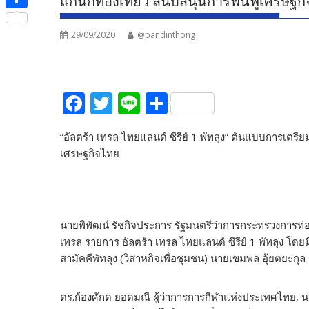
แก่นักท่องเที่ยว สนับสนุนการฟื้นฟูเศรษฐก
e
i
i
S
b
t
n
29/09/2020
@pandinthong
h
o
t
e
a
o
e
r
k
F
T
Li
S
r
e
ac
w
n
h
“อัลตร้า เทรล ไทยแลนด์ ซีรีย์ 1 พัทลุง” ต้นแบบการเตรีย
e
itt
e
ar
เศรษฐกิจไทย
b
er
e
o
o
นายพิพัฒน์ รัชกิจประการ รัฐมนตรีว่าการกระทรวงการท่อง
k
เทรล รายการ อัลตร้า เทรล ไทยแลนด์ ซีรีย์ 1 พัทลุง โด
สามัคคีพัทลุง (วิสาหกิจเพื่อชุมชน) นายเขมพล อุ้ยตยะก
ดร.ก้องศักด ยอดมณี ผู้ว่าการการกีฬาแห่งประเทศไทย, น