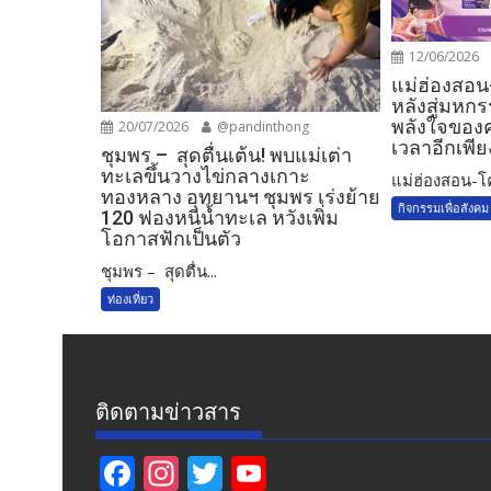
12/06/2026
แม่ฮ่องสอน-
หลังสู่มหก
พลังใจของค
20/07/2026
@pandinthong
เวลาอีกเพียงไ
ชุมพร – สุดตื่นเต้น! พบแม่เต่า
ทะเลขึ้นวางไข่กลางเกาะ
แม่ฮ่องสอน-โค้
ทองหลาง อุทยานฯ ชุมพร เร่งย้าย
กิจกรรมเพื่อสังคม
120 ฟองหนีน้ำทะเล หวังเพิ่ม
โอกาสฟักเป็นตัว
ชุมพร – สุดตื่น...
ท่องเที่ยว
ติดตามข่าวสาร
F
In
T
Y