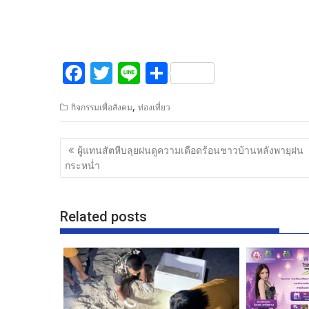
F
T
Li
S
ac
w
n
h
,
กิจกรรมเพื่อสังคม
ท่องเที่ยว
e
itt
e
ar
b
er
e
แนะแนว
ผู้แทนสัตหีบลุยฝนดูความเดือดร้อนชาวบ้านหลังพายุฝน
o
เรื่อง
กระหน่ำ
o
k
Related posts