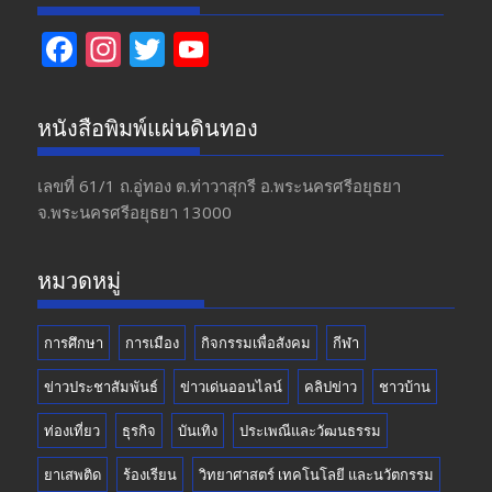
F
In
T
Y
ac
st
w
o
e
a
itt
u
หนังสือพิมพ์แผ่นดินทอง
b
gr
er
T
o
a
u
เลขที่ 61/1 ถ.อู่ทอง​ ต.​ท่าวาสุกรี​ อ.พระนครศรีอยุธยา​
จ.พระนครศรีอยุธยา 13000
o
m
b
k
e
หมวดหมู่
การศึกษา
การเมือง
กิจกรรมเพื่อสังคม
กีฬา
ข่าวประชาสัมพันธ์
ข่าวเด่นออนไลน์
คลิปข่าว
ชาวบ้าน
ท่องเที่ยว
ธุรกิจ
บันเทิง
ประเพณีและวัฒนธรรม
ยาเสพติด
ร้องเรียน
วิทยาศาสตร์ เทคโนโลยี และนวัตกรรม