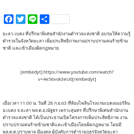
F
T
Li
S
ac
w
n
h
ยะลา-เบตง ที่ปรึกษาพิเศษสำนักงานตำรวจแห่งชาติ อบรมให้ความรู้
e
itt
e
ar
ตำรวจในจังหวัดยะลา เพิ่มประสิทธิภาพงานปราบปรามคนร้ายข้าม
b
er
e
ชาติ และเข้าเมืองผิดกฎหมาย
o
o
[embedyt] https://www.youtube.com/watch?
k
v=4e56vok3eU0[/embedyt]
เมื่อเวลา 11.00 น. วันที่ 28 ก.ย.63 ที่ห้องไพลินโรงแรมเบตงเมอร์ลิน
อ.เบตง จ.ยะลา พล.ต.อ.ณัฐธร เพราะสุนทร ที่ปรึกษาพิเศษสำนักงาน
ตำรวจแห่งชาติ ได้เป็นประธานเปิดโครงการเพิ่มประสิทธิภาพ งาน
ปราบปรามคนร้ายข้ามชาติและเข้าเมืองโดยผิดกฎหมาย โดยมี
พล.ต.ต.ปราบพาล มีมงคล ผู้บังคับการตำรวจภูธรจังหวัดยะลา