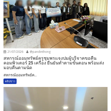
21/07/2026
@pandinthong
สหกรณ์ออมทรัพย์ครูชุมพรแจงปมผู้บริจาคขอคืน
คอมพิวเตอร์ 25 เครื่อง ยืนยันทำตามขั้นตอน พร้อมส่ง
มอบคืนตามนัด
สหกรณ์ออมทรัพย์ค...
คลิปข่าว