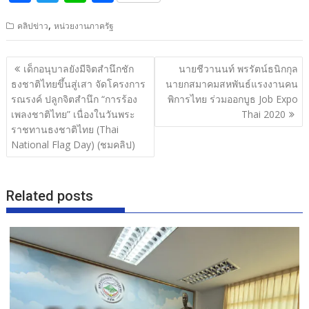
ac
w
n
h
,
คลิปข่าว
หน่วยงานภาครัฐ
e
itt
e
ar
b
er
e
แนะแนว
เด็กอนุบาลยังมีจิตสำนึกชัก
นายชีวานนท์ พรรัตน์ธนิกกุล
o
เรื่อง
ธงชาติไทยขึ้นสู่เสา จัดโครงการ
นายกสมาคมสหพันธ์แรงงานคน
o
รณรงค์ ปลูกจิตสำนึก “การร้อง
พิการไทย ร่วมออกบูธ Job Expo
เพลงชาติไทย” เนื่องในวันพระ
Thai 2020
k
ราชทานธงชาติไทย (Thai
National Flag Day) (ชมคลิป)
Related posts