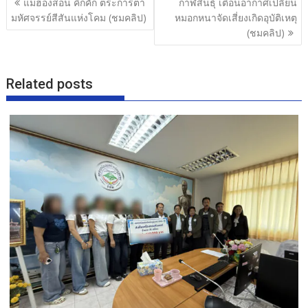
แม่ฮ่องสอน คึกคัก ตระการตา
กาฬสินธุ์ เตือนอากาศเปลี่ยน
o
เรื่อง
มหัศจรรย์สีสันแห่งโคม (ชมคลิป)
หมอกหนาจัดเสี่ยงเกิดอุบัติเหตุ
o
(ชมคลิป)
k
Related posts