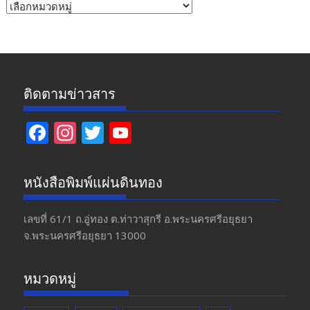
การศึกษา
การเมือง
กิจกรรมเพื่อสังคม
กีฬา
ข่าวประชาสัมพันธ์
ข่าวเด่นออนไลน์
คลิปข่าว
ชาวบ้าน
ท่องเที่ยว
ธุรกิจ
บันเทิง
ประเพณีและวัฒนธรรม
ยาเสพติด
ร้องเรียน
วิทยาศาสตร์ เทคโนโลยี และนวัตกรรม
สังคม
สาธารณสุข
หน่วยงานภาครัฐ
อัคคีภัย
อาชญากรรม
อุทกภัย
อุบัติเหตุ
เกษตร
เตือนภัย
เศรษฐกิจ
เศรษฐกิจพอเพียง
ในประเทศ
หนังสือพิมพ์แผ่นดินทอง © pandinthong.org
Proudly powered by WordPress
|
Theme: SuperMag by
Acme
Themes