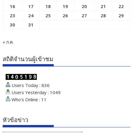
หัวข้อ
ข่าว
ติดตามข่าวสาร
F
In
T
Y
ac
st
w
o
e
a
itt
u
หนังสือพิมพ์แผ่นดินทอง
b
gr
er
T
o
a
u
เลขที่ 61/1 ถ.อู่ทอง​ ต.​ท่าวาสุกรี​ อ.พระนครศรีอยุธยา​
จ.พระนครศรีอยุธยา 13000
o
m
b
k
e
หมวดหมู่