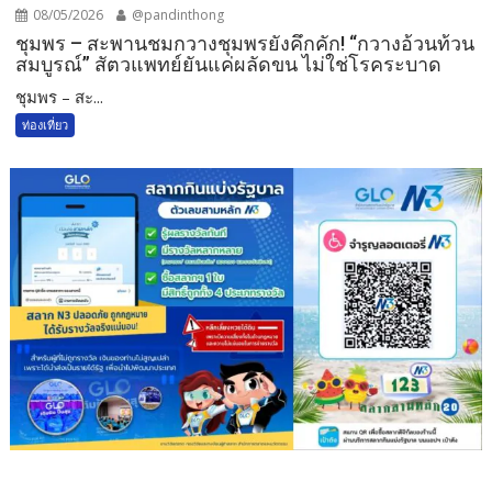
08/05/2026
@pandinthong
ชุมพร – สะพานชมกวางชุมพรยังคึกคัก! “กวางอ้วนท้วน
สมบูรณ์” สัตวแพทย์ยันแค่ผลัดขน ไม่ใช่โรคระบาด
ชุมพร – สะ...
ท่องเที่ยว