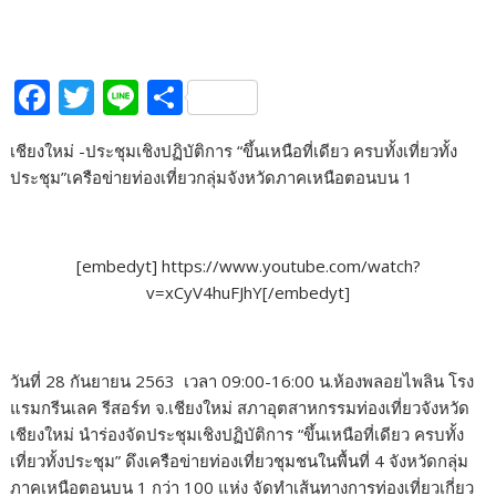
F
T
Li
S
ac
w
n
h
เชียงใหม่ -ประชุมเชิงปฏิบัติการ “ขึ้นเหนือที่เดียว ครบทั้งเที่ยวทั้ง
e
itt
e
ar
ประชุม”เครือข่ายท่องเที่ยวกลุ่มจังหวัดภาคเหนือตอนบน 1
b
er
e
o
o
[embedyt] https://www.youtube.com/watch?
v=xCyV4huFJhY[/embedyt]
k
วันที่ 28 กันยายน 2563 เวลา 09:00-16:00 น.ห้องพลอยไพลิน โรง
แรมกรีนเลค รีสอร์ท จ.เชียงใหม่ สภาอุตสาหกรรมท่องเที่ยวจังหวัด
เชียงใหม่ นำร่องจัดประชุมเชิงปฏิบัติการ “ขึ้นเหนือที่เดียว ครบทั้ง
เที่ยวทั้งประชุม” ดึงเครือข่ายท่องเที่ยวชุมชนในพื้นที่ 4 จังหวัดกลุ่ม
ภาคเหนือตอนบน 1 กว่า 100 แห่ง จัดทำเส้นทางการท่องเที่ยวเกี่ยว