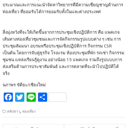
ประมาณและการแนะนำจัดหาวิทยากรที่มีความเชี่ยญชาญด้านการ
ท่องเที่ยว ที่ยอมรับได้การยอมรับทั้งในและต่างประเทศ
สิ่งมุ่งหวังที่จะให้เกิดขึ้นจากการประชุมเชิงปฏิบัติการ คือ แพคเกจ
เส้นทางท่องเที่ยวชุมชนและการจัดกิจกรรมรูปแบบต่าง ๆ เช่น การ
ประชุมสัมมนา อบรมหรือประชุมเชิงปฏิบัติการ กิจกรรม CSR
เป็นต้น โดยการจับคู่ธุรกิจ โรงแรม ห้องประชุมที่พัก รถเช่า กิจกรรม
ชุมชน แหล่งเรียนรู้ดูงาน อย่างน้อย 15 แพคเกจ รวมถึงรูปแบบการ
ส่งเสริมด้านการประชาสัมพันธ์ และการตลาดที่จะนำไปปฏิบัติได้
จริง
นภาพร ขัติยะ/เชียงใหม่
F
T
Li
S
ac
w
n
h
,
คลิปข่าว
ท่องเที่ยว
e
itt
e
ar
b
er
e
แนะแนว