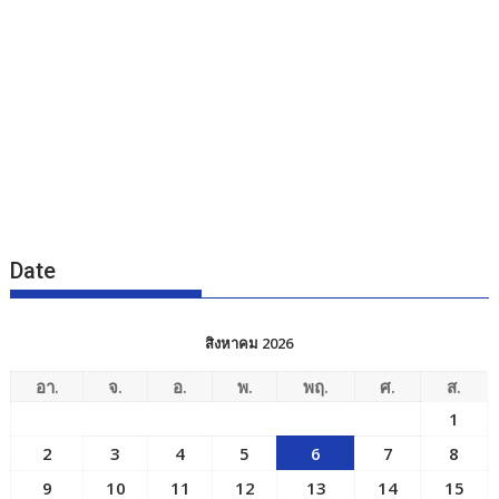
9
10
11
12
13
14
15
16
17
18
19
20
21
22
23
24
25
26
27
28
29
30
31
« ก.ค.
สถิติจำนวนผู้เข้าชม
Users Today : 836
Users Yesterday : 1049
Who's Online : 11
หัวข้อข่าว