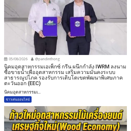
05/08/2026
@pandinthong
​นิคมอุตสาหกรรมเอเพ็กซ์ กรีน ผนึกกำลัง IWRM ลงนาม
ซื้อขายน้ำเพื่ออุตสาหกรรม เสริมความมั่นคงระบบ
สาธารณูปโภค รองรับการเติบโตเขตพัฒนาพิเศษภาค
ตะวันออก (EEC)
​นิคมอุตสาหกรรมเ...
ข่าวเด่นออนไลน์