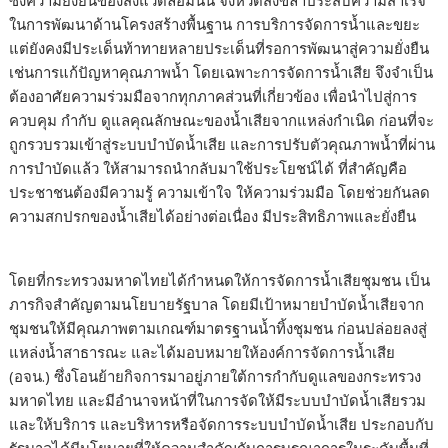
ซึ่งความยั่งยืนของสิ่งแวดล้อมนั้น จังหวัดสงขลาประสบความสำเร็จ
ในการพัฒนาด้านโครงสร้างพื้นฐาน การบริการจัดการน้ำและขยะ
แต่ยังคงมีประเด็นท้าทายหลายประเด็นที่รอการพัฒนาสู่ความยั่งยืน
เช่นการแก้ปัญหาคุณภาพน้ำ โดยเฉพาะการจัดการน้ำเสีย จึงจำเป็น
ต้องอาศัยความร่วมมือจากทุกภาคส่วนที่เกี่ยวข้อง เพื่อนำไปสู่การ
ควบคุม กำกับ ดูแลคุณลักษณะของน้ำเสียจากแหล่งกำเนิด ก่อนที่จะ
ถูกรวบรวมเข้าสู่ระบบบำบัดน้ำเสีย และการปรับตัวคุณภาพน้ำที่ผ่าน
การบำบัดแล้ว ให้สามารถนำกลับมาใช้ประโยชน์ได้ ที่สำคัญคือ
ประชาชนต้องมีความรู้ ความเข้าใจ ให้ความร่วมมือ โดยช่วยกันลด
ความสกปรกของน้ำเสียได้อย่างต่อเนื่อง มีประสิทธิภาพและยั่งยืน
โดยที่กระทรวงมหาดไทยได้กำหนดให้การจัดการน้ำเสียชุมชน เป็น
ภารกิจสำคัญตามนโยบายรัฐบาล โดยมีเป้าหมายบำบัดน้ำเสียจาก
ชุมชนให้มีคุณภาพตามเกณฑ์มาตรฐานน้ำทิ้งชุมชน ก่อนปล่อยลงสู่
แหล่งน้ำสาธารณะ และได้มอบหมายให้องค์การจัดการน้ำเสีย
(อจน.) ซึ่งโอนย้ายกิจการมาอยู่ภายใต้การกำกับดูแลของกระทรวง
มหาดไทย และมีอำนาจหน้าที่ในการจัดให้มีระบบบำบัดน้ำเสียรวม
และให้บริการ และบริหารหรือจัดการระบบบำบัดน้ำเสีย ประกอบกับ