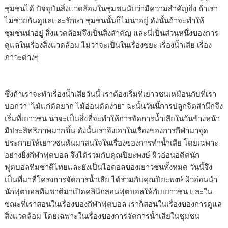
ชุมชนได้ ปัจจุบันสิ่งแวดล้อมในชุมชนนับว่ามีความสำคัญยิ่ง ถ้าเรา
ไม่ช่วยกันดูแลและรักษา ชุมชนนั้นก็ไม่น่าอยู่ ดังนั้นถ้าจะทำให้
ชุมชนน่าอยู่ สิ่งแวดล้อมจึงเป็นสิ่งสำคัญ และนี่เป็นส่วนหนึ่งของการ
ดูแลในเรื่องสิ่งแวดล้อม ไม่ว่าจะเป็นในเรื่องขยะ เรื่องน้ำเสีย เรื่อง
ภาวะต่างๆ
ซึ่งถ้าเราจะทำเรื่องน้ำเสียวันนี้ เราต้องเริ่มที่เยาวชนเหมือนกับที่เรา
บอกว่า “ไม้แก่ดัดยาก ไม้อ่อนดัดง่าย” ฉะนั้นวันนี้การปลูกจิตสำนึกจึง
เริ่มที่เยาวชน น่าจะเป็นสิ่งที่จะทำให้การจัดการน้ำเสียในวันข้างหน้า
มีประสิทธิภาพมากขึ้น ดังนั้นเราจึงเอาในเรื่องของการกีฬามาจุด
ประกายให้เยาวชนหันมาสนใจในเรื่องของการทำน้ำเสีย โดยเฉพาะ
อย่างยิ่งกีฬาฟุตบอล จึงได้ร่วมกับคุณปิยะพงษ์ ผิวอ่อนอดีตนัก
ฟุตบอลทีมชาติไทยและยังเป็นไอดอลของเยาวชนทั้งหมด วันนี้จึง
เป็นที่มาที่โครงการจัดการน้ำเสีย ได้ร่วมกับคุณปิยะพงษ์ ผิวอ่อนนำ
นักฟุตบอลทีมชาติมาเปิดคลินิกสอนฟุตบอลให้กับเยาวชน และใน
ขณะที่เราสอนในเรื่องของกีฬาฟุตบอล เราก็สอนในเรื่องของการดูแล
สิ่งแวดล้อม โดยเฉพาะในเรื่องของการจัดการน้ำเสียในชุมชน