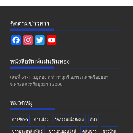
ติดตามข่าวสาร
F
In
T
Y
ac
st
w
o
e
a
itt
u
หนังสือพิมพ์แผ่นดินทอง
b
gr
er
T
o
a
u
เลขที่ 61/1 ถ.อู่ทอง​ ต.​ท่าวาสุกรี​ อ.พระนครศรีอยุธยา​
จ.พระนครศรีอยุธยา 13000
o
m
b
k
e
หมวดหมู่
การศึกษา
การเมือง
กิจกรรมเพื่อสังคม
กีฬา
ข่าวประชาสัมพันธ์
ข่าวเด่นออนไลน์
คลิปข่าว
ชาวบ้าน