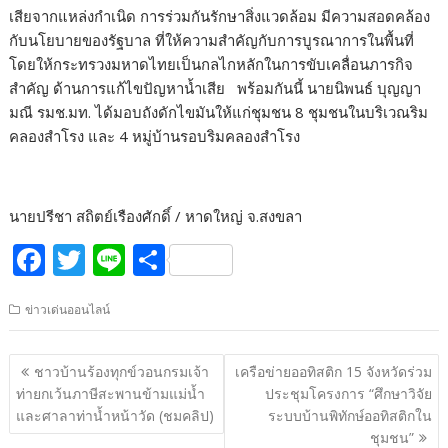
เสียจากแหล่งกำเนิด การร่วมกันรักษาสิ่งแวดล้อม มีความสอดคล้อง
กับนโยบายของรัฐบาล ที่ให้ความสำคัญกับการบูรณาการในพื้นที่
โดยให้กระทรวงมหาดไทยเป็นกลไกหลักในการขับเคลื่อนภารกิจ
สำคัญ ด้านการแก้ไขปัญหาน้ำเสีย พร้อมกันนี้ นายนิพนธ์ บุญญา
มณี รมช.มท. ได้มอบถังดักไขมันให้แก่ชุมชน 8 ชุมชนในบริเวณริม
คลองสำโรง และ 4 หมู่บ้านรอบริมคลองสำโรง
นายปรีชา สถิตย์เรืองศักดิ์ / หาดใหญ่ จ.สงขลา
F
T
Li
S
ac
w
n
h
ข่าวเด่นออนไลน์
e
itt
e
ar
b
er
e
แนะแนว
ชาวบ้านร้องทุกข์วอนกรมเจ้า
เครือข่ายออทิสติก 15 จังหวัดร่วม
o
เรื่อง
ท่ายกเว้นภาษีสะพานข้ามแม่น้ำ
ประชุมโครงการ “ศึกษาวิจัย
o
และศาลาท่าน้ำหน้าวัด (ชมคลิป)
ระบบบ้านพิทักษ์ออทิสติกใน
ชุมชน”