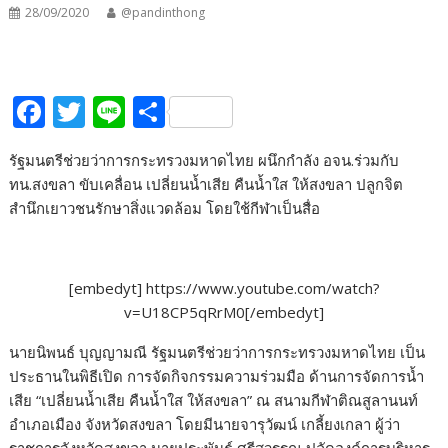
28/09/2020
@pandinthong
F
T
Li
S
ac
w
n
h
รัฐมนตรีช่วยว่าการกระทรวงมหาดไทย ผนึกกำลัง อจน.ร่วมกับ
e
itt
e
ar
ทน.สงขลา ขับเคลื่อน เปลี่ยนน้ำเสีย คืนน้ำใส ให้สงขลา ปลูกจิต
b
er
e
สำนึกเยาวชนรักษาสิ่งแวดล้อม โดยใช้กีฬาเป็นสื่อ
o
o
[embedyt] https://www.youtube.com/watch?
k
v=U18CP5qRrM0[/embedyt]
นายนิพนธ์ บุญญามณี รัฐมนตรีช่วยว่าการกระทรวงมหาดไทย เป็น
ประธานในพิธีเปิด การจัดกิจกรรมความร่วมมือ ด้านการจัดการน้ำ
เสีย “เปลี่ยนน้ำเสีย คืนน้ำใส ให้สงขลา” ณ สนามกีฬาติณสูลานนท์
อำเภอเมือง จังหวัดสงขลา โดยมีนายจารุวัฒน์ เกลี้ยงเกลา ผู้ว่า