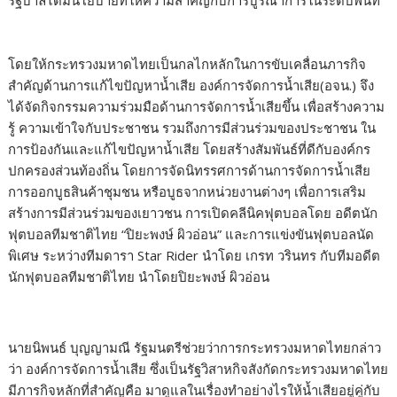
รัฐบาลได้มีนโยบายที่ให้ความสำคัญกับการบูรณาการในระดับพื้นที่
โดยให้กระทรวงมหาดไทยเป็นกลไกหลักในการขับเคลื่อนภารกิจ
สำคัญด้านการแก้ไขปัญหาน้ำเสีย องค์การจัดการน้ำเสีย(อจน.) จึง
ได้จัดกิจกรรมความร่วมมือด้านการจัดการน้ำเสียขึ้น เพื่อสร้างความ
รู้ ความเข้าใจกับประชาชน รวมถึงการมีส่วนร่วมของประชาชน ใน
การป้องกันและแก้ไขปัญหาน้ำเสีย โดยสร้างสัมพันธ์ที่ดีกับองค์กร
ปกครองส่วนท้องถิ่น โดยการจัดนิทรรศการด้านการจัดการน้ำเสีย
การออกบูธสินค้าชุมชน หรือบูธจากหน่วยงานต่างๆ เพื่อการเสริม
สร้างการมีส่วนร่วมของเยาวชน การเปิดคลีนิคฟุตบอลโดย อดีตนัก
ฟุตบอลทีมชาติไทย “ปิยะพงษ์ ผิวอ่อน” และการแข่งขันฟุตบอลนัด
พิเศษ ระหว่างทีมดารา Star Rider นำโดย เกรท วรินทร กับทีมอดีต
นักฟุตบอลทีมชาติไทย นำโดยปิยะพงษ์ ผิวอ่อน
นายนิพนธ์ บุญญามณี รัฐมนตรีช่วยว่าการกระทรวงมหาดไทยกล่าว
ว่า องค์การจัดการน้ำเสีย ซึ่งเป็นรัฐวิสาหกิจสังกัดกระทรวงมหาดไทย
มีภารกิจหลักที่สำคัญคือ มาดูแลในเรื่องทำอย่างไรให้น้ำเสียอยู่คู่กับ