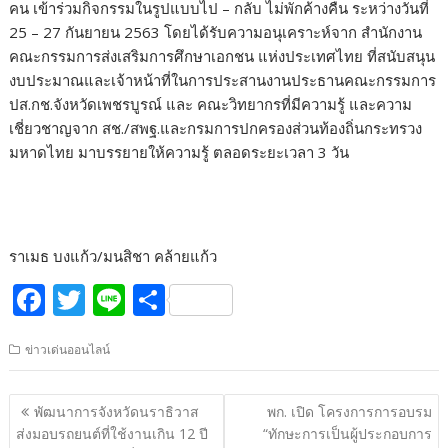
คน เข้าร่วมกิจกรรมในรูปแบบไป – กลับ ไม่พักค้างคืน ระหว่างวันที่
25 – 27 กันยายน 2563 โดยได้รับความอนุเคราะห์จาก สำนักงาน
คณะกรรมการส่งเสริมการศึกษาเอกชน แห่งประเทศไทย ที่สนับสนุน
งบประมาณและเจ้าหน้าที่ในการประสานงานประธานคณะกรรมการ
ปส.กช.จังหวัดเพชรบูรณ์ และ คณะวิทยากรที่มีความรู้ และความ
เชี่ยวชาญจาก สช./สพฐ.และกรมการปกครองส่วนท้องถิ่นกระทรวง
มหาดไทย มาบรรยายให้ความรู้ ตลอดระยะเวลา 3 วัน
ราเมธ บงแก้ว/มนสิชา คล้ายแก้ว
F
T
Li
S
ac
w
n
h
ข่าวเด่นออนไลน์
e
itt
e
ar
b
er
e
แนะแนว
พัฒนาการจังหวัดนราธิวาส
พก. เปิด โครงการการอบรม
o
เรื่อง
ส่งมอบรถยนต์ที่ใช้งานเกิน 12 ปี
“ทักษะการเป็นผู้ประกอบการ