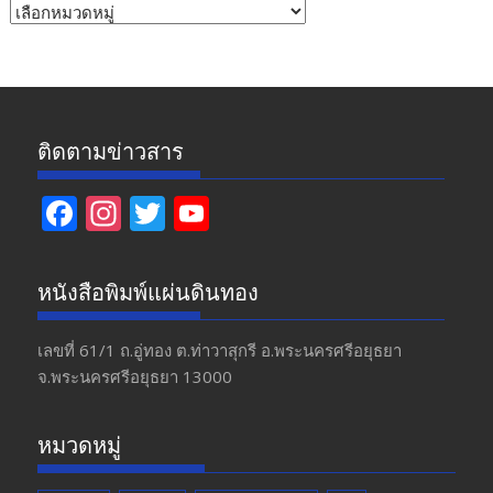
หัวข้อ
ข่าว
ติดตามข่าวสาร
F
In
T
Y
ac
st
w
o
e
a
itt
u
หนังสือพิมพ์แผ่นดินทอง
b
gr
er
T
o
a
u
เลขที่ 61/1 ถ.อู่ทอง​ ต.​ท่าวาสุกรี​ อ.พระนครศรีอยุธยา​
จ.พระนครศรีอยุธยา 13000
o
m
b
k
e
หมวดหมู่