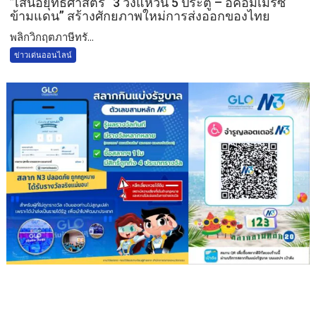
”เสนอยุทธศาสตร์ “3 วงแหวน 5 ประตู – อีคอมเมิร์ซ
ข้ามแดน” สร้างศักยภาพใหม่การส่งออกของไทย
พลิกวิกฤตภาษีทรั...
ข่าวเด่นออนไลน์