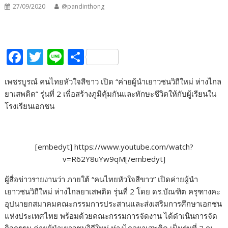
27/09/2020
@pandinthong
F
T
Li
S
ac
w
n
h
เพชรบูรณ์ คนไทยหัวใจสีขาว เปิด “ค่ายผู้นำเยาวชนวิถีใหม่ ห่างไกล
e
itt
e
ar
ยาเสพติด” รุ่นที่ 2 เพื่อสร้างภูมิคุ้มกันและทักษะชีวิตให้กับผู้เรียนใน
b
er
e
โรงเรียนเอกชน
o
o
[embedyt] https://www.youtube.com/watch?
k
v=R62Y8uYw9qM[/embedyt]
ผู้สื่อข่าวรายงานว่า ภายใต้ “คนไทยหัวใจสีขาว” เปิดค่ายผู้นำ
เยาวชนวิถีใหม่ ห่างไกลยาเสพติด รุ่นที่ 2 โดย ดร.บัณฑิต ครุฑางคะ
อุปนายกสมาคมคณะกรรมการประสานและส่งเสริมการศึกษาเอกชน
แห่งประเทศไทย พร้อมด้วยคณะกรรมการจัดงาน ได้ดำเนินการจัด