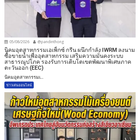
05/08/2026
@pandinthong
​นิคมอุตสาหกรรมเอเพ็กซ์ กรีน ผนึกกำลัง IWRM ลงนาม
ซื้อขายน้ำเพื่ออุตสาหกรรม เสริมความมั่นคงระบบ
สาธารณูปโภค รองรับการเติบโตเขตพัฒนาพิเศษภาค
ตะวันออก (EEC)
​นิคมอุตสาหกรรมเ...
ข่าวเด่นออนไลน์