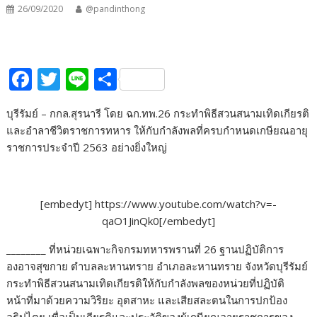
26/09/2020
@pandinthong
F
T
Li
S
ac
w
n
h
บุรีรัมย์ – กกล.สุรนารี โดย ฉก.ทพ.26 กระทำพิธีสวนสนามเทิดเกียรติ
e
itt
e
ar
และอำลาชีวิตราชการทหาร ให้กับกำลังพลที่ครบกำหนดเกษียณอายุ
b
er
e
ราชการประจำปี 2563 อย่างยิ่งใหญ่
o
o
[embedyt] https://www.youtube.com/watch?v=-
k
qaO1JinQk0[/embedyt]
________ ที่หน่วยเฉพาะกิจกรมทหารพรานที่ 26 ฐานปฏิบัติการ
องอาจสุขกาย ตำบลละหานทราย อำเภอละหานทราย จังหวัดบุรีรัมย์
กระทำพิธีสวนสนามเทิดเกียรติให้กับกำลังพลของหน่วยที่ปฏิบัติ
หน้าที่มาด้วยความวิริยะ อุตสาหะ และเสียสละตนในการปกป้อง