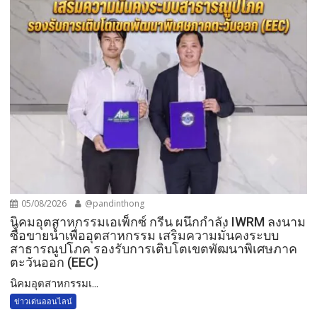
05/08/2026
@pandinthong
​นิคมอุตสาหกรรมเอเพ็กซ์ กรีน ผนึกกำลัง IWRM ลงนาม
ซื้อขายน้ำเพื่ออุตสาหกรรม เสริมความมั่นคงระบบ
สาธารณูปโภค รองรับการเติบโตเขตพัฒนาพิเศษภาค
ตะวันออก (EEC)
​นิคมอุตสาหกรรมเ...
ข่าวเด่นออนไลน์