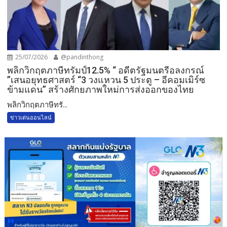
25/07/2026
@pandinthong
พลิกวิกฤตภาษีทรัมป์12.5% “ อดีตรัฐมนตรีอลงกรณ์
”เสนอยุทธศาสตร์ “3 วงแหวน 5 ประตู – อีคอมเมิร์ซ
ข้ามแดน” สร้างศักยภาพใหม่การส่งออกของไทย
พลิกวิกฤตภาษีทรั...
ข่าวเด่นออนไลน์