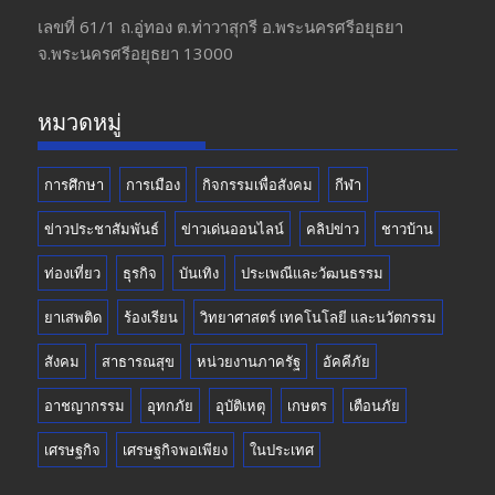
o
a
u
เลขที่ 61/1 ถ.อู่ทอง​ ต.​ท่าวาสุกรี​ อ.พระนครศรีอยุธยา​
จ.พระนครศรีอยุธยา 13000
o
m
b
k
e
หมวดหมู่
การศึกษา
การเมือง
กิจกรรมเพื่อสังคม
กีฬา
ข่าวประชาสัมพันธ์
ข่าวเด่นออนไลน์
คลิปข่าว
ชาวบ้าน
ท่องเที่ยว
ธุรกิจ
บันเทิง
ประเพณีและวัฒนธรรม
ยาเสพติด
ร้องเรียน
วิทยาศาสตร์ เทคโนโลยี และนวัตกรรม
สังคม
สาธารณสุข
หน่วยงานภาครัฐ
อัคคีภัย
อาชญากรรม
อุทกภัย
อุบัติเหตุ
เกษตร
เตือนภัย
เศรษฐกิจ
เศรษฐกิจพอเพียง
ในประเทศ