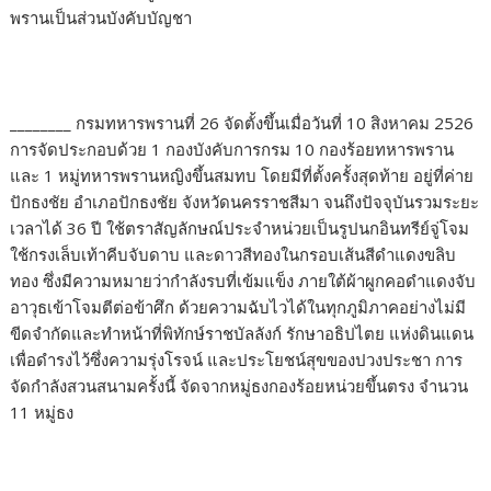
พรานเป็นส่วนบังคับบัญชา
________ กรมทหารพรานที่ 26 จัดตั้งขึ้นเมื่อวันที่ 10 สิงหาคม 2526
การจัดประกอบด้วย 1 กองบังคับการกรม 10 กองร้อยทหารพราน
และ 1 หมู่ทหารพรานหญิงขึ้นสมทบ โดยมีที่ตั้งครั้งสุดท้าย อยู่ที่ค่าย
ปักธงชัย อำเภอปักธงชัย จังหวัดนครราชสีมา จนถึงปัจจุบันรวมระยะ
เวลาได้ 36 ปี ใช้ตราสัญลักษณ์ประจำหน่วยเป็นรูปนกอินทรีย์จู่โจม
ใช้กรงเล็บเท้าคีบจับดาบ และดาวสีทองในกรอบเส้นสีดำแดงขลิบ
ทอง ซึ่งมีความหมายว่ากำลังรบที่เข้มแข็ง ภายใต้ผ้าผูกคอดำแดงจับ
อาวุธเข้าโจมตีต่อข้าศึก ด้วยความฉับไวได้ในทุกภูมิภาคอย่างไม่มี
ขีดจำกัดและทำหน้าที่พิทักษ์ราชบัลลังก์ รักษาอธิปไตย แห่งดินแดน
เพื่อดำรงไว้ซึ่งความรุ่งโรจน์ และประโยชน์สุขของปวงประชา การ
จัดกำลังสวนสนามครั้งนี้ จัดจากหมู่ธงกองร้อยหน่วยขึ้นตรง จำนวน
11 หมู่ธง