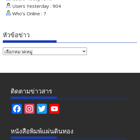
Users Yesterday : 904
Who's Online : 7
หัวข้อข่าว
หัวข้อ
ข่าว
ติดตามข่าวสาร
F
In
T
Y
ac
st
w
o
e
a
itt
u
หนังสือพิมพ์แผ่นดินทอง
b
gr
er
T