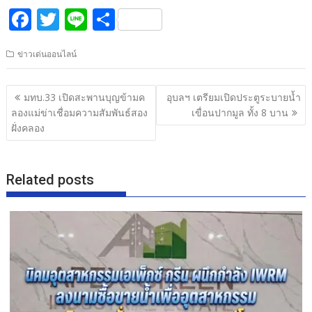
F
T
Li
S
ac
w
n
h
ข่าวเด่นออนไลน์
e
itt
e
ar
b
er
e
แนะแนว
มทบ.33​ เปิดสะพานบุญข้ามค​
อุบลฯ เตรียมเปิดประตูระบายน้ำ
o
เรื่อง
ลองแม่ข่าเชื่อมความสัมพันธ์สอง
เขื่อนปากมูล ทั้ง 8 บาน
o
ฝั่งคลอง
k
Related posts