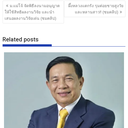
b
er
e
แนะแนว
ม.แม่โจ้ จัดพิธีลงนามอนุญาต
ผึ้งหลวงแตกรัง รุมต่อยชายสูงวัย
o
เรื่อง
ให้ใช้สิทธิผลงานวิจัย และนำ
และหลานสาว!! (ชมคลิป)
o
เสนอผลงานวิจัยเด่น (ชมคลิป)
k
Related posts