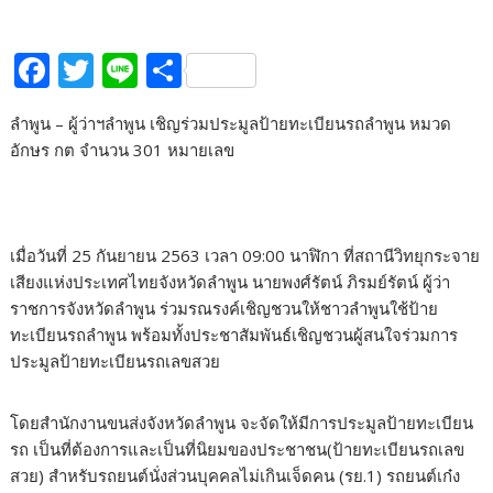
F
T
Li
S
ac
w
n
h
ลำพูน – ผู้ว่าฯลำพูน เชิญร่วมประมูลป้ายทะเบียนรถลำพูน หมวด
e
itt
e
ar
อักษร กต จำนวน 301 หมายเลข
b
er
e
o
o
เมื่อวันที่ 25 กันยายน 2563 เวลา 09:00 นาฬิกา ที่สถานีวิทยุกระจาย
k
เสียงแห่งประเทศไทยจังหวัดลำพูน นายพงศ์รัตน์ ภิรมย์รัตน์ ผู้ว่า
ราชการจังหวัดลำพูน ร่วมรณรงค์เชิญชวนให้ชาวลำพูนใช้ป้าย
ทะเบียนรถลำพูน พร้อมทั้งประชาสัมพันธ์เชิญชวนผู้สนใจร่วมการ
ประมูลป้ายทะเบียนรถเลขสวย
โดยสำนักงานขนส่งจังหวัดลำพูน จะจัดให้มีการประมูลป้ายทะเบียน
รถ เป็นที่ต้องการและเป็นที่นิยมของประชาชน(ป้ายทะเบียนรถเลข
สวย) สำหรับรถยนต์นั่งส่วนบุคคลไม่เกินเจ็ดคน (รย.1) รถยนต์เก๋ง