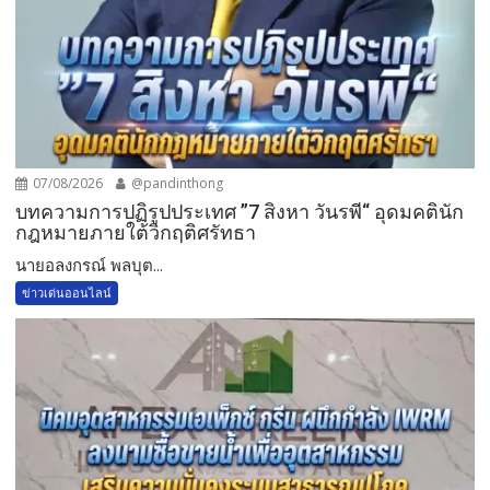
07/08/2026
@pandinthong
บทความการปฏิรูปประเทศ ”7 สิงหา วันรพี“ อุดมคตินัก
กฎหมายภายใต้วิกฤติศรัทธา
นายอลงกรณ์ พลบุต...
ข่าวเด่นออนไลน์