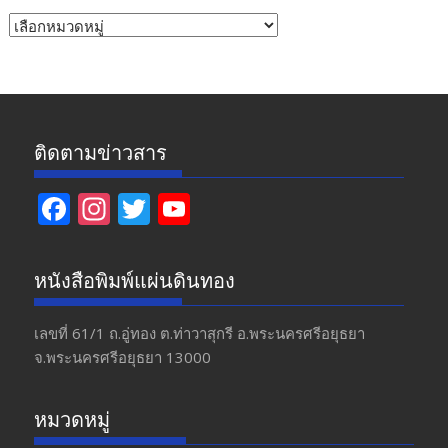
หัวข้อ
ข่าว
ติดตามข่าวสาร
F
In
T
Y
ac
st
w
o
e
a
itt
u
หนังสือพิมพ์แผ่นดินทอง
b
gr
er
T
o
a
u
เลขที่ 61/1 ถ.อู่ทอง​ ต.​ท่าวาสุกรี​ อ.พระนครศรีอยุธยา​
จ.พระนครศรีอยุธยา 13000
o
m
b
k
e
หมวดหมู่