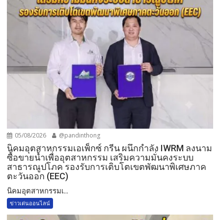
05/08/2026
@pandinthong
​นิคมอุตสาหกรรมเอเพ็กซ์ กรีน ผนึกกำลัง IWRM ลงนาม
ซื้อขายน้ำเพื่ออุตสาหกรรม เสริมความมั่นคงระบบ
สาธารณูปโภค รองรับการเติบโตเขตพัฒนาพิเศษภาค
ตะวันออก (EEC)
​นิคมอุตสาหกรรมเ...
ข่าวเด่นออนไลน์