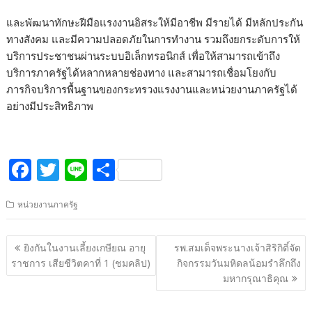
และพัฒนาทักษะฝีมือแรงงานอิสระให้มีอาชีพ มีรายได้ มีหลักประกัน
ทางสังคม และมีความปลอดภัยในการทำงาน รวมถึงยกระดับการให้
บริการประชาชนผ่านระบบอิเล็กทรอนิกส์ เพื่อให้สามารถเข้าถึง
บริการภาครัฐได้หลากหลายช่องทาง และสามารถเชื่อมโยงกับ
ภารกิจบริการพื้นฐานของกระทรวงแรงงานและหน่วยงานภาครัฐได้
อย่างมีประสิทธิภาพ
F
T
Li
S
ac
w
n
h
หน่วยงานภาครัฐ
e
itt
e
ar
b
er
e
แนะแนว
ยิงกันในงานเลี้ยงเกษียณ อายุ
รพ.สมเด็จพระนางเจ้าสิริกิติ์จัด
o
เรื่อง
ราชการ เสียชีวิตคาที่ 1 (ชมคลิป)
กิจกรรมวันมหิดลน้อมรำลึกถึง
o
มหากรุณาธิคุณ
k