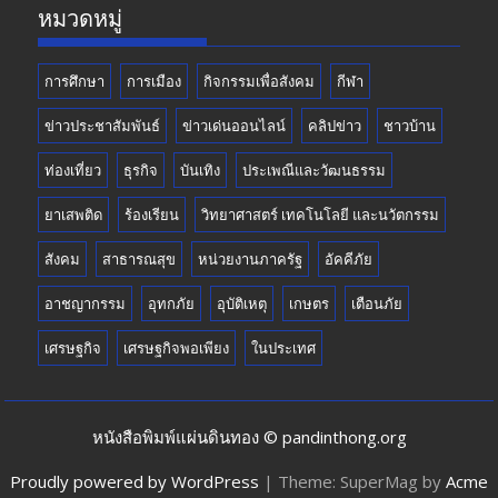
หมวดหมู่
การศึกษา
การเมือง
กิจกรรมเพื่อสังคม
กีฬา
ข่าวประชาสัมพันธ์
ข่าวเด่นออนไลน์
คลิปข่าว
ชาวบ้าน
ท่องเที่ยว
ธุรกิจ
บันเทิง
ประเพณีและวัฒนธรรม
ยาเสพติด
ร้องเรียน
วิทยาศาสตร์ เทคโนโลยี และนวัตกรรม
สังคม
สาธารณสุข
หน่วยงานภาครัฐ
อัคคีภัย
อาชญากรรม
อุทกภัย
อุบัติเหตุ
เกษตร
เตือนภัย
เศรษฐกิจ
เศรษฐกิจพอเพียง
ในประเทศ
หนังสือพิมพ์แผ่นดินทอง © pandinthong.org
Proudly powered by WordPress
|
Theme: SuperMag by
Acme