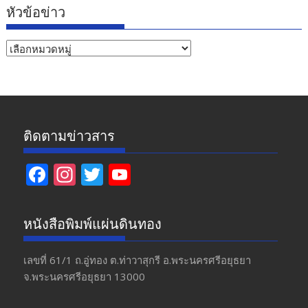
หัวข้อข่าว
หัวข้อ
ข่าว
ติดตามข่าวสาร
F
In
T
Y
ac
st
w
o
e
a
itt
u
หนังสือพิมพ์แผ่นดินทอง
b
gr
er
T
o
a
u
เลขที่ 61/1 ถ.อู่ทอง​ ต.​ท่าวาสุกรี​ อ.พระนครศรีอยุธยา​
จ.พระนครศรีอยุธยา 13000
o
m
b
k
e