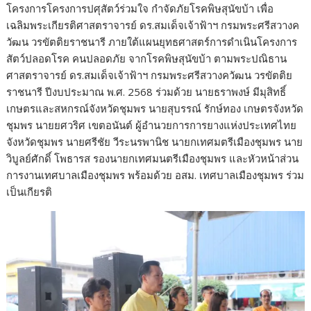
โครงการโครงการปศุสัตว์ร่วมใจ กำจัดภัยโรคพิษสุนัขบ้า เพื่อ
เฉลิมพระเกียรติศาสตราจารย์ ดร.สมเด็จเจ้าฟ้าฯ กรมพระศรีสวางค
วัฒน วรขัตติยราชนารี ภายใต้แผนยุทธศาสตร์การดำเนินโครงการ
สัตว์ปลอดโรค คนปลอดภัย จากโรคพิษสุนัขบ้า ตามพระปณิธาน
ศาสตราจารย์ ดร.สมเด็จเจ้าฟ้าฯ กรมพระศรีสวางควัฒน วรขัตติย
ราชนารี ปีงบประมาณ พ.ศ. 2568 ร่วมด้วย นายธราพงษ์ มีมุสิทธิ์
เกษตรและสหกรณ์จังหวัดชุมพร นายสุบรรณ์ รักษ์ทอง เกษตรจังหวัด
ชุมพร นายยศวริศ เขตอนันต์ ผู้อำนวยการการยางแห่งประเทศไทย
จังหวัดชุมพร นายศรีชัย วีระนรพานิช นายกเทศมตรีเมืองชุมพร นาย
วิบูลย์ศักดิ์ โพธารส รองนายกเทศมนตรีเมืองชุมพร และหัวหน้าส่วน
การงานเทศบาลเมืองชุมพร พร้อมด้วย อสม. เทศบาลเมืองชุมพร ร่วม
เป็นเกียรติ