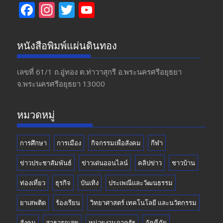
F
In
T
Y
ac
st
w
o
e
a
itt
u
หนังสือพิมพ์แผ่นดินทอง
b
gr
er
T
o
a
u
เลขที่ 61/1 ถ.อู่ทอง​ ต.​ท่าวาสุกรี​ อ.พระนครศรีอยุธยา​
จ.พระนครศรีอยุธยา 13000
o
m
b
k
e
หมวดหมู่
การศึกษา
การเมือง
กิจกรรมเพื่อสังคม
กีฬา
ข่าวประชาสัมพันธ์
ข่าวเด่นออนไลน์
คลิปข่าว
ชาวบ้าน
ท่องเที่ยว
ธุรกิจ
บันเทิง
ประเพณีและวัฒนธรรม
ยาเสพติด
ร้องเรียน
วิทยาศาสตร์ เทคโนโลยี และนวัตกรรม
สังคม
สาธารณสุข
หน่วยงานภาครัฐ
อัคคีภัย