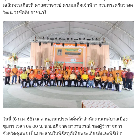
e
itt
e
ar
เฉลิมพระเกียรติ ศาสตราจารย์ ดร.สมเด็จเจ้าฟ้าฯ กรมพระศรีสวางค
b
er
e
วัฒน วรขัตติยราชนารี
o
o
k
วันนี้ (8 ก.ค. 68) ณ ลานอเนกประสงค์หน้าสำนักงานเทศบาลเมือง
ชุมพร เวลา 09.00 น. นายอภิชาต สาราบรรณ์ รองผู้ว่าราชการ
จังหวัดชุมพร เป็นประธานในพิธีสดุดีเทิดพระเกียรติและพิธีเปิด