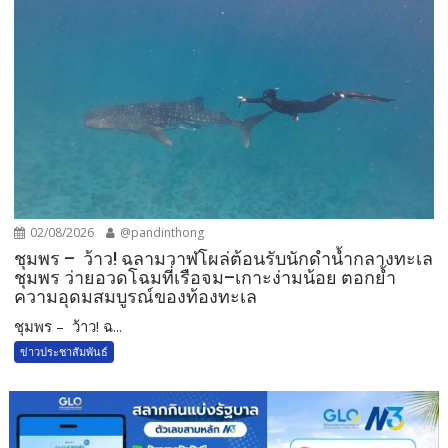
02/08/2026
@pandinthong
ชุมพร – ว้าว! ฉลามวาฬโผล่ต้อนรับนักดำน้ำกลางทะเล
ชุมพร ว่ายอวดโฉมที่เรือจม–เกาะง่ามน้อย ตอกย้ำ
ความอุดมสมบูรณ์ของท้องทะเล
ชุมพร – ว้าว! ฉ...
ข่าวประชาสัมพันธ์