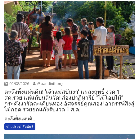
02/08/2026
@pandinthong
ตะลึงทั้งแผ่นดิน! ‘เจ้าแม่สบันงา’ แผลงฤทธิ์ งวด 1
สค.รวย แห่แก้บนล้นวัด!​ ส่องปาฏิหาริย์ “ไม้โอบไม้”
กระดังงารัดตะเคียนทอง อัศจรรย์คูณสอง! อาถรรพ์สิงสู่
ไม้กอด รวยยกแก๊งรับงวด 1 ส.ค.​
​ตะลึงทั้งแผ่นดิ...
ข่าวประชาสัมพันธ์