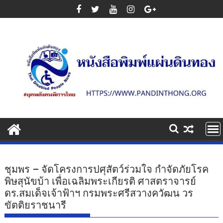
Skip
to
content
ชุมพร – จัดโครงการปศุสัตว์ร่วมใจ กำจัดภัยโรค
พิษสุนัขบ้า เพื่อเฉลิมพระเกียรติ ศาสตราจารย์
ดร.สมเด็จเจ้าฟ้าฯ กรมพระศรีสวางควัฒน วร
ขัตติยราชนารี