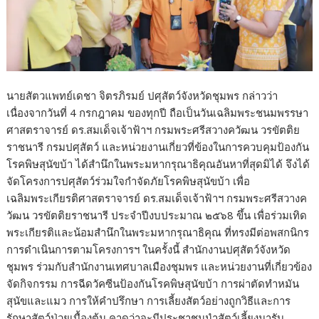
นายสัตวแพทย์เดชา จิตรภิรมย์ ปศุสัตว์จังหวัดชุมพร กล่าวว่า
เนื่องจากวันที่ 4 กรกฎาคม ของทุกปี ถือเป็นวันเฉลิมพระชนมพรรษา
ศาสตราจารย์ ดร.สมเด็จเจ้าฟ้าฯ กรมพระศรีสวางควัฒน วรขัตติย
ราชนารี กรมปศุสัตว์ และหน่วยงานเกี่ยวที่ข้องในการควบคุมป้องกัน
โรคพิษสุนัขบ้า ได้สำนึกในพระมหากรุณาธิคุณอันหาที่สุดมิได้ จึงได้
จัดโครงการปศุสัตว์ร่วมใจกำจัดภัยโรคพิษสุนัขบ้า เพื่อ
เฉลิมพระเกียรติศาสตราจารย์ ดร.สมเด็จเจ้าฟ้าฯ กรมพระศรีสวางค
วัฒน วรขัตติยราชนารี ประจำปีงบประมาณ ๒๕๖8 ขึ้น เพื่อร่วมเทิด
พระเกียรติและน้อมสำนึกในพระมหากรุณาธิคุณ ที่ทรงมีต่อพสกนิกร
การดำเนินการตามโครงการฯ ในครั้งนี้ สำนักงานปศุสัตว์จังหวัด
ชุมพร ร่วมกับสำนักงานเทศบาลเมืองชุมพร และหน่วยงานที่เกี่ยวข้อง
จัดกิจกรรม การฉีดวัคซีนป้องกันโรคพิษสุนัขบ้า การผ่าตัดทำหมัน
สุนัขและแมว การให้คำปรึกษา การเลี้ยงสัตว์อย่างถูกวิธีและการ
รักษาสัตว์ป่วยเบื้องต้น คาดว่าจะมีประชาชนนำสัตว์เลี้ยงมารับ