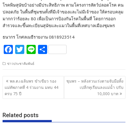
โรคพิษสุนัขบ้าอย่างมีประสิทธิภาพ ตามโครงการสัตว์ปลอดโรค คน
ปลอดภัย ในพื้นที่ชุมชนทั้งที่มีเจ้าของและไม่มีเจ้าของ ให้ครอบคลุม
มากกว่าร้อยละ 80 เพื่อเป็นการป้องกันโรคในพื้นที่ โดยการออก
สำรวจและขึ้นทะเบียนสุนัขและแมวในพื้นที่เทศบาลเมืองชุมพร
ธนากร โกศลเมธีรายงาน 0818923514
F
T
Li
S
ac
w
n
h
ข่าวประชาสัมพันธ์
e
itt
e
ar
b
er
e
แนะแนว
พล.ต.เฉลิมพร ขำเขียว รอง
ชุมพร – หลังสวนเร่งตามจับมือทิ้ง
o
เรื่อง
แม่ทัพภาคที่ 4 ร่วมงาน มทบ 44
เปลืกทุเรียนลงแม่น้ำ ปรับ
o
ครบ 75 ปี
10,000 บาท
k
Related posts