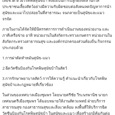
เสียชีวิต ด้วยโรคพิษสุนัขบ้า ทั้งยังเป็นการปลูกฝังจิตสำนึกให้
ประชาชนเลี้ยงสัตว์อย่างมีความรับผิดชอบต่อสังคมลดปัญหาการนำ
สุนัขและแมวไปปล่อยในที่สาธารณะ จนกลายเป็นสุนัขและแมว
จรจัด
ภายในงานได้จัดให้มีนิทรรศการการดำเนินงานของหน่วยงาน และ
ภาคีเครือข่าย อาทิ หน่วยงานในสังกัดกระทรวงเกษตรฯ หน่วยงานใน
สังกัดกระทรวงสาธารณสุข และองค์กรปกครองส่วนท้องถิ่น กิจกรรม
ประกอบด้วย
1.การผ่าตัดทำหมันสุนัข-แมว
2.ฉีดวัคซีนป้องกันโรคพิษสุนัขบ้าในสัตว์
3.การรักษาพยาบาลสัตว์ การให้ความรู้ คำแนะนำเกี่ยวกับโรคพิษ
สุนัขบ้าและกฏหมายที่เกี่ยวข้อง
ในส่วนของเทศบาลเมืองชุมพร โดยนายศรีชัย วีระนรพานิช นายก
เทศมนตรีเมืองชุมพร ได้มอบหมายให้งานสัตวแพทย์ ฝ่ายบริการ
สาธารณสุข กองสาธารณสุขและสิ่งแวดล้อม ลงพื้นที่ให้บริการฉีด
วัคซีนป้องกันโรคพิษสุนัขบ้า ในสุนัขและแมว เพื่อสร้างภูมิคุ้มกันต่อ