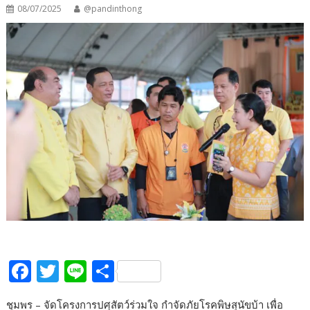
08/07/2025
@pandinthong
F
T
Li
S
ac
w
n
h
ชุมพร – จัดโครงการปศุสัตว์ร่วมใจ กำจัดภัยโรคพิษสุนัขบ้า เพื่อ