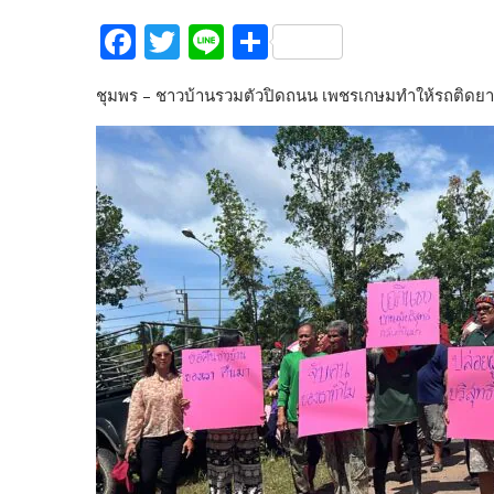
F
T
Li
S
ac
w
n
h
ชุมพร – ชาวบ้านรวมตัวปิดถนน เพชรเกษมทำให้รถติดยา
e
itt
e
ar
b
er
e
o
o
k