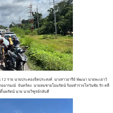
ำนวน 12 ราย นายประคองจิตประสงค์ นางสาวอารีย์ พัฒนา นายพะเยาว์
ยอารมณ์ จันทร์คง นายสมชายโยมรัตน์ ร้อยตำรวจโทวันชัย รัก คลี่
์นพรัตน์ นาย นายวิฑูรย์กลับดี