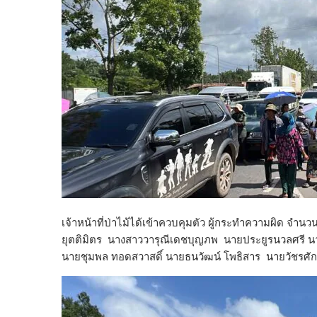
เจ้าหน้าที่ป่าไม้ได้เข้าควบคุมตัว ผู้กระทำความผิด จ
ยุตติมิตร นางสาววารุณีเดชบุญภพ นายประยูรนวลศรี นา
นายชุมพล ทอดสวาสดิ์ นายธนวัฒน์ โพธิสาร นายวัชรศักดิ