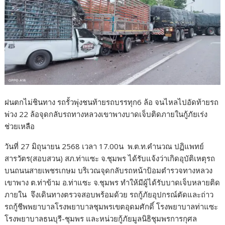
o
k
ฝนตกไม่ชินทาง รถรั้วพุ่งชนท้ายรถบรรทุก6 ล้อ จนไหลไปอัดท้ายรถ
พ่วง 22 ล้อจุดกลับรถทางหลวงเขาพางบาดเจ็บติดภายในกู้ภัยเร่ง
ช่วยเหลือ
วันที่ 27 มิถุนายน 2568 เวลา 17.00น พ.ต.ท.คำนวณ ปฏิแพทย์
สารวัตร(สอบสวน) สภ.ท่าแซะ จ.ชุมพร ได้รับแจ้งว่าเกิดอุบัติเหตุรถ
บนถนนสายเพชรเกษม บริเวณจุดกลับรถหน้าป้อมตำรวจทางหลวง
เขาพาง ต.ท่าข้าม อ.ท่าแซะ จ.ชุมพร ทำให้มีผู้ได้รับบาดเจ็บหลายติด
ภายใน จึงเดินทางตรวจสอบพร้อมด้วย รถกู้ภัยอุปกรณ์ตัดและถ่าว
รถกู้ชีพพยาบาลโรงพยาบาลชุมพรเขตอุดมศักดิ์ โรงพยาบาลท่าแซะ
โรงพยาบาลธนบุรี-ชุมพร และหน่วยกู้ภัยมูลนิธิชุมพรการกุศล