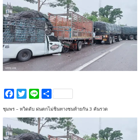
F
T
Li
S
ac
w
n
h
ชุมพร – หวิดดับ ฝนตกไม่ชินทางชนท้ายกัน 3 คันรวด
e
itt
e
ar
b
er
e
o