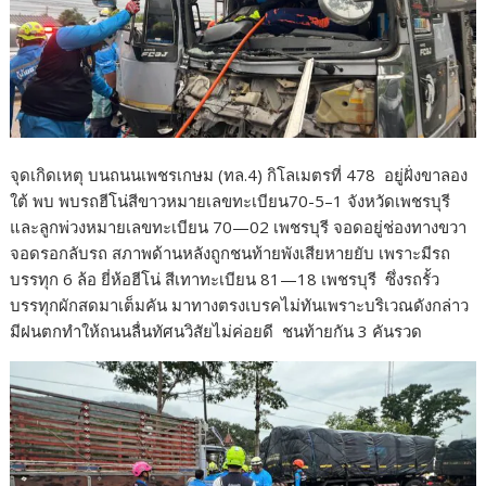
จุดเกิดเหตุ บนถนนเพชรเกษม (ทล.4) กิโลเมตรที่ 478 อยู่ฝั่งขาลอง
ใต้ พบ พบรถฮีโน่สีขาวหมายเลขทะเบียน70-5–1 จังหวัดเพชรบุรี
และลูกพ่วงหมายเลขทะเบียน 70—02 เพชรบุรี จอดอยู่ช่องทางขวา
จอดรอกลับรถ สภาพด้านหลังถูกชนท้ายพังเสียหายยับ เพราะมีรถ
บรรทุก 6 ล้อ ยี่ห้อฮีโน่ สีเทาทะเบียน 81—18 เพชรบุรี ซึ่งรถรั้ว
บรรทุกผักสดมาเต็มคัน มาทางตรงเบรคไม่ทันเพราะบริเวณดังกล่าว
มีฝนตกทำให้ถนนลื่นทัศนวิสัยไม่ค่อยดี ชนท้ายกัน 3 คันรวด