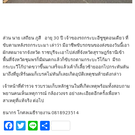
ส่วน นาย เสถียน ภูสี อายุ 30 ปี เจ้าของรถกระบะอีซูซุตอนเดียว ที่
ขับตามหลังรถกระบะมา เล่าว่า มีอาชีพขับรถขนของส่งของวันนี้เอา
ผักสดมาจากจังหวัด ราชบุรีจะเอาไปส่งที่จังหวัดสุราษฎร์ธานีเข้า
พื้นที่จังหวัดชุมพรก็มีฝนตกแล้วก็ขับรถตามกระบะวีโก้มา มีรถ
กระบะวีโก้ปาดขวาขึ้นมาเสร็จแล้วเค้าก็เลี้ยวซ้ายออกไปกระทันหัน
มาถึงที่ยูเทิร์นผมก็เบรคไม่ทันก็เลยเกิดอุบัติเหตุชนท้ายดังกล่าว
เจ้าหน้าที่ตำรวจ รวบรวมเก็บหลักฐานในที่เกิดเหตุพร้อมทั้งสอบถาม
พยานคนเห็นเหตุการณ์ กล้องวงจร อย่างละเอียดอีกครั้งเพื่อหา
สาเหตุที่แท้จริง ต่อไป
ธนากร โกศลเมธีรายงาน 0818923514
F
T
Li
S