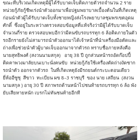
ขณะที่บริเวณเกิดเหตุมีผู้ได้รับบาดเจ็บติดภายตัวรถจำนวน 2 ราย
หน่วยกู้ภัยกู้ชีพเร่งนำตัวออกมาเพื่อปฐมพยาบาลเบื้องต้นในที่เกิดเหตุ
ก่อนนำตัวผู้ได้รับบาดเจ็บทั้งชายหญิงส่งโรงพยาบาลชุมพรเขตอุดม
ศักดิ์ ซึ่งอยู่ในระหว่างตรวจสอบข้อมูลที่แท้จริงว่ามีผู้ได้รับบาดเจ็บ
จำนวนกี่ราย ตรวจสอบพบอีกว่ามีคนขับรถบรรทุก 6 ล้อติดภายในตัว
รถอีกรายยังไม่สามารถนำตัวออกมาได้เจ้าหน้าที่นำเครื่องมือตัดและ
ถ่างเพื่อช่วยนำตัวผู้บาดเจ็บออกมาจากตัวรถ ทราบชื่อภายหลังคือ
นายสุทธิพงศ์ (สงวนนามสกุล) อายุ 38 ปี ถูกส่วนหน้ารถอัดก๊อปปี้
ติดคาพวงมาลัยบนเบาะนั่งคนขับ หน่วยกู้ภัยใช้เครื่องตัดถ่างงัดซาก
รถนำตัว ออกจากตัวรถ ในที่เกิดเหตุยังมีรถยนต์กระบะตอนเดียว
ยี่ห้ออีซูซุ สีขาว ทะเบียน ผข 8–3 ราชบุรี ของ นาย เสถียน (สงวน
นามสกุล ) อายุ 30 ปี สภาพรถด้านหน้าไปชนท้ายรถบรรทุก 6 ล้อ พัง
ยับเสียหายหนัก เบรกไม่ทันชนท้ายอีกที