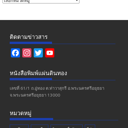
ข่าว
ติดตามข่าวสาร
F
In
T
Y
ac
st
w
o
e
a
itt
u
หนังสือพิมพ์แผ่นดินทอง
b
gr
er
T
o
a
u
เลขที่ 61/1 ถ.อู่ทอง​ ต.​ท่าวาสุกรี​ อ.พระนครศรีอยุธยา​
จ.พระนครศรีอยุธยา 13000
o
m
b
k
e
หมวดหมู่