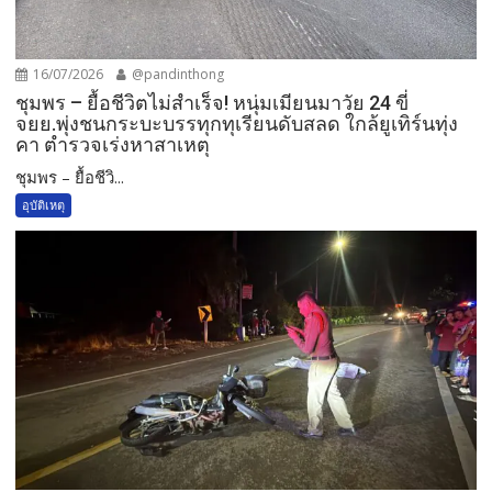
16/07/2026
@pandinthong
ชุมพร – ยื้อชีวิตไม่สำเร็จ! หนุ่มเมียนมาวัย 24 ขี่
จยย.พุ่งชนกระบะบรรทุกทุเรียนดับสลด ใกล้ยูเทิร์นทุ่ง
คา ตำรวจเร่งหาสาเหตุ
ชุมพร – ยื้อชีวิ...
อุบัติเหตุ