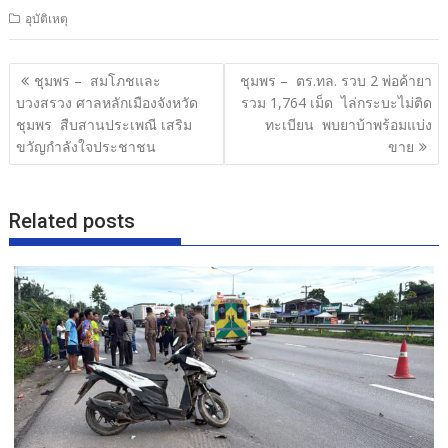
ac
w
n
h
อุบัติเหตุ
e
itt
e
ar
b
er
e
แนะแนว
ชุมพร – สมโภชและ
ชุมพร – ตร.ทล. รวบ 2 พ่อค้ายา
o
เรื่อง
บวงสรวง ศาลหลักเมืองจังหวัด
รวม 1,764 เม็ด ไล่กระบะไม่ติด
o
ชุมพร สืบสานประเพณี เสริม
ทะเบียน พบยาบ้าพร้อมแบ่ง
ขวัญกำลังใจประชาชน
ขาย
k
Related posts