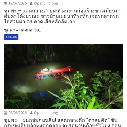
12/07/2026
@pandinthong
ชุมพร – สลดกลางสายฝน! คนงานก่อสร้างชาวเมียนมา
ดับคาโค้งมรณะ ชาวบ้านเผยนาทีระทึก เจอรถลากรถ
ไถสวนมา ตร.คาดเสียหลักล้มเอง
ชุมพร – สลดกลางส...
อุบัติเหตุ
08/06/2026
@pandinthong
ชุมพร – ฝนถล่มถนนลื่น! สลดกลางดึก “ตาสมคิด” ขับ
กระบะเสียหลักพุ่งตกคลอง จมรถนานเกือบชั่วโมง ก่อน