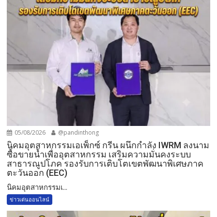
05/08/2026
@pandinthong
​นิคมอุตสาหกรรมเอเพ็กซ์ กรีน ผนึกกำลัง IWRM ลงนาม
ซื้อขายน้ำเพื่ออุตสาหกรรม เสริมความมั่นคงระบบ
สาธารณูปโภค รองรับการเติบโตเขตพัฒนาพิเศษภาค
ตะวันออก (EEC)
​นิคมอุตสาหกรรมเ...
ข่าวเด่นออนไลน์