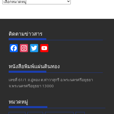
หัวข้อ
ข่าว
ติดตามข่าวสาร
F
In
T
Y
ac
st
w
o
e
a
itt
u
หนังสือพิมพ์แผ่นดินทอง
b
gr
er
T
o
a
u
เลขที่ 61/1 ถ.อู่ทอง​ ต.​ท่าวาสุกรี​ อ.พระนครศรีอยุธยา​
จ.พระนครศรีอยุธยา 13000
o
m
b
k
e
หมวดหมู่