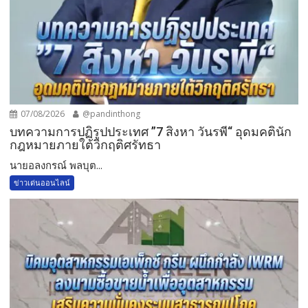
07/08/2026
@pandinthong
บทความการปฏิรูปประเทศ ”7 สิงหา วันรพี“ อุดมคตินัก
กฎหมายภายใต้วิกฤติศรัทธา
นายอลงกรณ์ พลบุต...
ข่าวเด่นออนไลน์