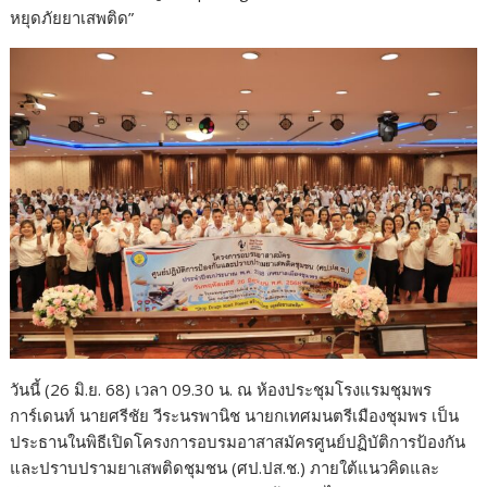
o
หยุดภัยยาเสพติด”
o
k
วันนี้ (26 มิ.ย. 68) เวลา 09.30 น. ณ ห้องประชุมโรงแรมชุมพร
การ์เดนท์ นายศรีชัย วีระนรพานิช นายกเทศมนตรีเมืองชุมพร เป็น
ประธานในพิธีเปิดโครงการอบรมอาสาสมัครศูนย์ปฏิบัติการป้องกัน
และปราบปรามยาเสพติดชุมชน (ศป.ปส.ช.) ภายใต้แนวคิดและ