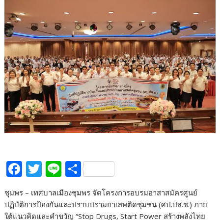
F
T
Li
S
ac
w
n
h
ชุมพร – เทศบาลเมืองชุมพร จัดโครงการอบรมอาสาสมัครศูนย์
e
itt
e
ar
ปฏิบัติการป้องกันและปราบปรามยาเสพติดชุมชน (ศป.ปส.ช.) ภาย
b
er
e
ใต้แนวคิดและคำขวัญ “Stop Drugs, Start Power สร้างพลังไทย