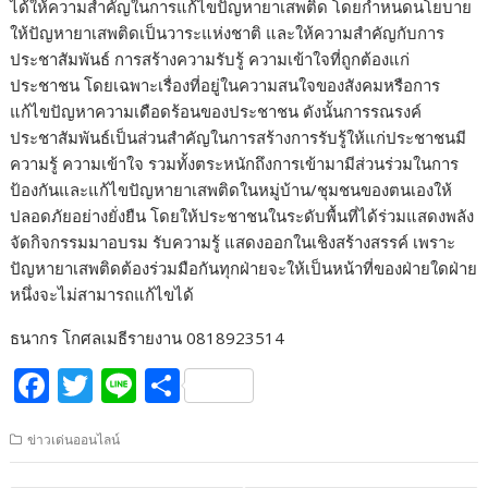
ได้ให้ความสำคัญในการแก้ไขปัญหายาเสพติด โดยกำหนดนโยบาย
ให้ปัญหายาเสพติดเป็นวาระแห่งชาติ และให้ความสำคัญกับการ
ประชาสัมพันธ์ การสร้างความรับรู้ ความเข้าใจที่ถูกต้องแก่
ประชาชน โดยเฉพาะเรื่องที่อยู่ในความสนใจของสังคมหรือการ
แก้ไขปัญหาความเดือดร้อนของประชาชน ดังนั้นการรณรงค์
ประชาสัมพันธ์เป็นส่วนสำคัญในการสร้างการรับรู้ให้แก่ประชาชนมี
ความรู้ ความเข้าใจ รวมทั้งตระหนักถึงการเข้ามามีส่วนร่วมในการ
ป้องกันและแก้ไขปัญหายาเสพติดในหมู่บ้าน/ชุมชนของตนเองให้
ปลอดภัยอย่างยั่งยืน โดยให้ประชาชนในระดับพื้นที่ได้ร่วมแสดงพลัง
จัดกิจกรรมมาอบรม รับความรู้ แสดงออกในเชิงสร้างสรรค์ เพราะ
ปัญหายาเสพติดต้องร่วมมือกันทุกฝ่ายจะให้เป็นหน้าที่ของฝ่ายใดฝ่าย
หนึ่งจะไม่สามารถแก้ไขได้
ธนากร โกศลเมธีรายงาน 0818923514
F
T
Li
S
ac
w
n
h
ข่าวเด่นออนไลน์
e
itt
e
ar