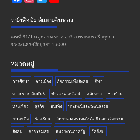
ac
st
w
o
e
a
itt
u
หนังสือพิมพ์แผ่นดินทอง
b
gr
er
T
o
a
u
เลขที่ 61/1 ถ.อู่ทอง​ ต.​ท่าวาสุกรี​ อ.พระนครศรีอยุธยา​
จ.พระนครศรีอยุธยา 13000
o
m
b
k
e
หมวดหมู่
การศึกษา
การเมือง
กิจกรรมเพื่อสังคม
กีฬา
ข่าวประชาสัมพันธ์
ข่าวเด่นออนไลน์
คลิปข่าว
ชาวบ้าน
ท่องเที่ยว
ธุรกิจ
บันเทิง
ประเพณีและวัฒนธรรม
ยาเสพติด
ร้องเรียน
วิทยาศาสตร์ เทคโนโลยี และนวัตกรรม
สังคม
สาธารณสุข
หน่วยงานภาครัฐ
อัคคีภัย