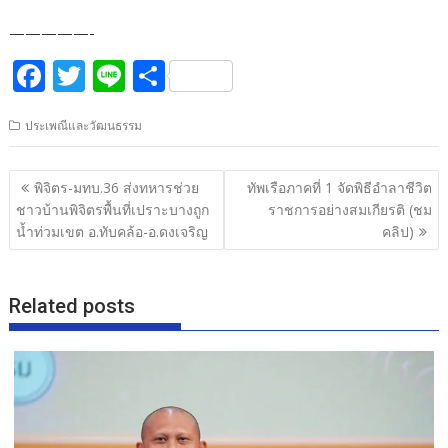
—————-
F
T
Li
S
ac
w
n
h
ประเพณีและวัฒนธรรม
e
itt
e
ar
b
er
e
แนะแนว
พิจิตร-มทบ.36 ส่งทหารช่วย
ทัพเรือภาคที่ 1 จัดพิธีอำลาชีวิต
o
เรื่อง
ชาวบ้านพิจิตรพื้นที่เปราะบางถูก
ราชการอย่างสมเกียรติ (ชม
o
น้ำท่วมเขต อ.ทับคล้อ-อ.ดงเจริญ
คลิป)
k
Related posts