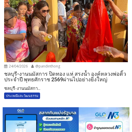
24/04/2026
@pandinthong
ชลบุรี-งานนมัสการ ปิดทอง แห่ สรงน้ำ องค์หลวงพ่อติ้ว
ประจำปี พุทธศักราช 2569ผ่านไปอย่างยิ่งใหญ่
ชลบุรี-งานนมัสกา...
ประเพณีและวัฒนธรรม