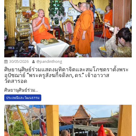
30/05/2026
@pandinthong
ศิษยานุศิษย์ร่วมแสดงมุทิตาจิตและสมโภชตราตั้งพระ
อุปัชฌาย์ “พระครูสังฆกิจดิลก, ดร.” เจ้าอาวาส
วัดสารอด
ศิษยานุศิษย์ร่วม...
ประเพณีและวัฒนธรรม