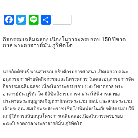
F
T
Li
S
ac
w
n
h
e
itt
e
ar
​กิจกรรมเฉลิมฉลอง เนื่องในวาระครบรอบ 150 ปีชาต
กาล พระอาจารย์มั่น ภูริทัตโต
b
er
e
o
o
นายกิตติพันธ์ พานสุวรรณ อธิบดีกรมการศาสนา เปิดเผยว่า คณะ
k
อนุกรรมการฝ่ายจัดกิจกรรมและนิทรรศการ ในคณะอนุกรรมการจัด
กิจกรรมเฉลิมฉลอง เนื่องในวาระครบรอบ 150 ปีชาตกาล พระ
อาจารย์มั่น ภูริทัตโต มีลิขิตถึงกรมการศาสนาให้พิจารณาขอ
ประทานพระอนุญาตเชิญตราอักษรพระนาม ออป. และลายพระนาม
เจ้าพระคุณ สมเด็จพระสังฆราช เชิญไปพิมพ์ลงในเกียรติบัตรมอบให้
แก่ผู้ให้การสนับสนุนโครงการเฉลิมฉลองเนื่องในวาระครบรอบ
๑๕๐ปี ชาตกาล พระอาจารย์มั่น ภูริทัตโต