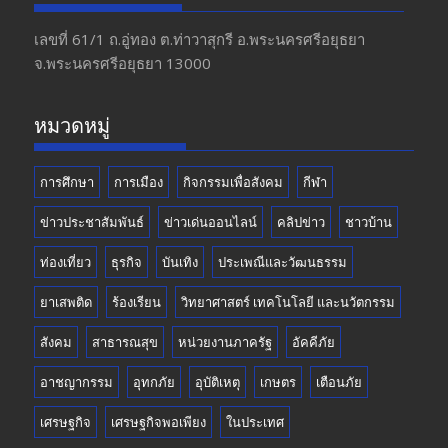
b
gr
er
T
o
a
u
เลขที่ 61/1 ถ.อู่ทอง​ ต.​ท่าวาสุกรี​ อ.พระนครศรีอยุธยา​
จ.พระนครศรีอยุธยา 13000
o
m
b
k
e
หมวดหมู่
การศึกษา
การเมือง
กิจกรรมเพื่อสังคม
กีฬา
ข่าวประชาสัมพันธ์
ข่าวเด่นออนไลน์
คลิปข่าว
ชาวบ้าน
ท่องเที่ยว
ธุรกิจ
บันเทิง
ประเพณีและวัฒนธรรม
ยาเสพติด
ร้องเรียน
วิทยาศาสตร์ เทคโนโลยี และนวัตกรรม
สังคม
สาธารณสุข
หน่วยงานภาครัฐ
อัคคีภัย
อาชญากรรม
อุทกภัย
อุบัติเหตุ
เกษตร
เตือนภัย
เศรษฐกิจ
เศรษฐกิจพอเพียง
ในประเทศ