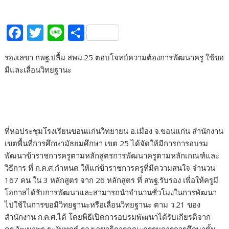
F
T
Li
S
ac
w
n
h
รองเลขา กพฐ.ปลื้ม สพม.25 ตอบโจทย์ความต้องการพัฒนาครู ใช้ขอ
e
itt
e
ar
มีและเลื่อนวิทยฐานะ
b
er
e
o
o
k
ที่หอประชุมโรงเรียนขอนแก่นวิทยายน อ.เมือง จ.ขอนแก่น สำนักงาน
เขตพื้นที่การศึกษามัธยมศึกษา เขต 25 ได้จัดให้มีการการอบรม
พัฒนาข้าราชการครูตามหลักสูตรการพัฒนาครูตามหลักเกณฑ์และ
วิธีการ ที่ ก.ค.ศ.กำหนด ให้แก่ข้าราชการครูที่มีความสนใจ จำนวน
167 คน ใน 3 หลักสูตร จาก 26 หลักสูตร ที่ สพฐ.รับรอง เพื่อให้ครูมี
โอกาสได้รับการพัฒนาและสามารถนำจำนวนชั่วโมงในการพัฒนา
ไปใช้ในการขอมีวิทยฐานะหรือเลื่อนวิทยฐานะ ตาม ว.21 ของ
สำนักงาน ก.ค.ศ.ได้ โดยพิธีเปิดการอบรมพัฒนาได้รับเกียรติจาก