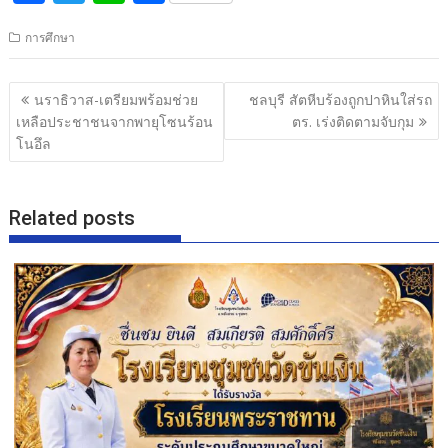
ac
w
n
h
การศึกษา
e
itt
e
ar
b
er
e
แนะแนว
นราธิวาส-เตรียมพร้อมช่วย
ชลบุรี สัตหีบร้องถูกปาหินใส่รถ
o
เรื่อง
เหลือประชาชนจากพายุโซนร้อน
ตร. เร่งติดตามจับกุม
o
โนอึล
k
Related posts