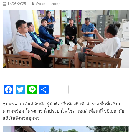
14/05/2025
@pandinthong
F
T
Li
S
ac
w
n
h
ชุมพร – สส.สันต์ จับมือ ผู้นำท้องถิ่นท้องที่ เข้าสำรวจ พื้นที่เตรียม
e
itt
e
ar
ความพร้อม โครงการ น้ำประปาไฟโซล่าเซลล์ เพื่อแก้ไขปัญหาภัย
b
er
e
แล้งในจังหวัดชุมพร
o