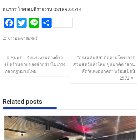
ธนากร โกศลเมธีรายงาน 0818923514
F
T
Li
S
ac
w
n
h
ข่าวประชาสัมพันธ์
e
itt
e
ar
b
er
e
แนะแนว
ชุมพร – จับแรงงานต่างด้าว
“ดร.เฉลิมชัย” ติดตามโครงการ
o
เรื่อง
เปิดร้านขายของชำอย่างไม่เกรง
สวนสัตว์แห่งใหม่ ชูแนวคิด “สวน
o
กลัวกฎหมายไทย
สัตว์แห่งอนาคต” พร้อมเปิดปี
2572
k
Related posts