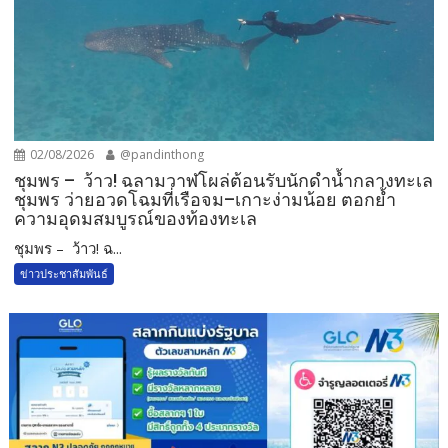
02/08/2026
@pandinthong
ชุมพร – ว้าว! ฉลามวาฬโผล่ต้อนรับนักดำน้ำกลางทะเล
ชุมพร ว่ายอวดโฉมที่เรือจม–เกาะง่ามน้อย ตอกย้ำ
ความอุดมสมบูรณ์ของท้องทะเล
ชุมพร – ว้าว! ฉ...
ข่าวประชาสัมพันธ์