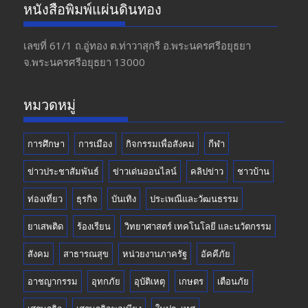
e
a
itt
u
หนังสือพิมพ์แผ่นดินทอง
b
gr
er
T
o
a
u
เลขที่ 61/1 ถ.อู่ทอง​ ต.​ท่าวาสุกรี​ อ.พระนครศรีอยุธยา​
จ.พระนครศรีอยุธยา 13000
o
m
b
k
e
หมวดหมู่
การศึกษา
การเมือง
กิจกรรมเพื่อสังคม
กีฬา
ข่าวประชาสัมพันธ์
ข่าวเด่นออนไลน์
คลิปข่าว
ชาวบ้าน
ท่องเที่ยว
ธุรกิจ
บันเทิง
ประเพณีและวัฒนธรรม
ยาเสพติด
ร้องเรียน
วิทยาศาสตร์ เทคโนโลยี และนวัตกรรม
สังคม
สาธารณสุข
หน่วยงานภาครัฐ
อัคคีภัย
อาชญากรรม
อุทกภัย
อุบัติเหตุ
เกษตร
เตือนภัย