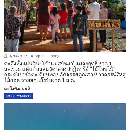
02/08/2026
@pandinthong
ตะลึงทั้งแผ่นดิน! ‘เจ้าแม่สบันงา’ แผลงฤทธิ์ งวด 1
สค.รวย แห่แก้บนล้นวัด!​ ส่องปาฏิหาริย์ “ไม้โอบไม้”
กระดังงารัดตะเคียนทอง อัศจรรย์คูณสอง! อาถรรพ์สิงสู่
ไม้กอด รวยยกแก๊งรับงวด 1 ส.ค.​
​ตะลึงทั้งแผ่นดิ...
ข่าวประชาสัมพันธ์