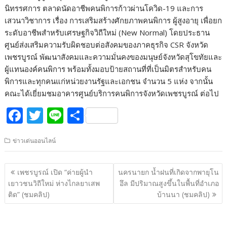
นิทรรศการ ตลาดนัดอาชีพคนพิการก้าวผ่านโควิด-19 และการ
เสวนาวิชาการ เรื่อง การเสริมสร้างศักยภาพคนพิการ ผู้สูงอายุ เพื่อยก
ระดับอาชีพสำหรับเศรษฐกิจวิถีใหม่ (New Normal) โดยประธาน
ศูนย์ส่งเสริมความรับผิดชอบต่อสังคมของภาคธุรกิจ CSR จังหวัด
เพชรบูรณ์ พัฒนาสังคมและความมั่นคงของมนุษย์จังหวัดสุโขทัยและ
ผู้แทนองค์คนพิการ พร้อมทั้งมอบป้ายสถานที่ที่เป็นมิตรสำหรับคน
พิการและทุกคนแก่หน่วยงานรัฐและเอกชน จำนวน 5 แห่ง จากนั้น
คณะได้เยี่ยมชมอาคารศูนย์บริการคนพิการจังหวัดเพชรบูรณ์ ต่อไป
F
T
Li
S
ac
w
n
h
ข่าวเด่นออนไลน์
e
itt
e
ar
b
er
e
แนะแนว
เพชรบูรณ์ เปิด “ค่ายผู้นำ
นครนายก น้ำฝนที่เกิดจากพายุโน
o
เรื่อง
เยาวชนวิถีใหม่ ห่างไกลยาเสพ
อึล มีปริมาณสูงขึ้นในพื้นที่อำเภอ
o
ติด” (ชมคลิป)
บ้านนา (ชมคลิป)
k