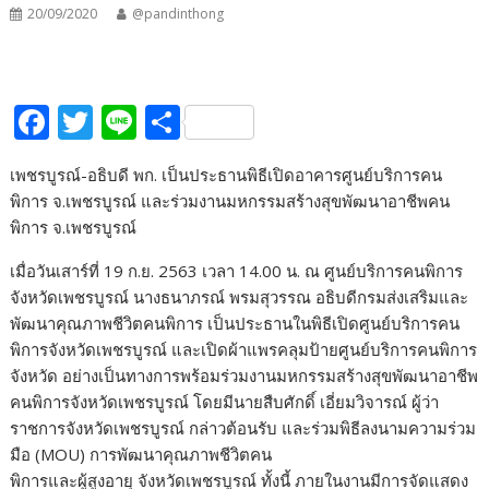
20/09/2020
@pandinthong
F
T
Li
S
ac
w
n
h
เพชรบูรณ์-อธิบดี พก. เป็นประธานพิธีเปิดอาคารศูนย์บริการคน
e
itt
e
ar
พิการ จ.เพชรบูรณ์ และร่วมงานมหกรรมสร้างสุขพัฒนาอาชีพคน
b
er
e
พิการ จ.เพชรบูรณ์
o
เมื่อวันเสาร์ที่ 19 ก.ย. 2563 เวลา 14.00 น. ณ ศูนย์บริการคนพิการ
o
จังหวัดเพชรบูรณ์ นางธนาภรณ์ พรมสุวรรณ อธิบดีกรมส่งเสริมและ
k
พัฒนาคุณภาพชีวิตคนพิการ เป็นประธานในพิธีเปิดศูนย์บริการคน
พิการจังหวัดเพชรบูรณ์ และเปิดผ้าแพรคลุมป้ายศูนย์บริการคนพิการ
จังหวัด อย่างเป็นทางการพร้อมร่วมงานมหกรรมสร้างสุขพัฒนาอาชีพ
คนพิการจังหวัดเพชรบูรณ์ โดยมีนายสืบศักดิ์ เอี่ยมวิจารณ์ ผู้ว่า
ราชการจังหวัดเพชรบูรณ์ กล่าวต้อนรับ และร่วมพิธีลงนามความร่วม
มือ (MOU) การพัฒนาคุณภาพชีวิตคน
พิการและผู้สูงอายุ จังหวัดเพชรบูรณ์ ทั้งนี้ ภายในงานมีการจัดแสดง