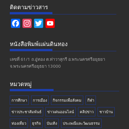
ติดตามข่าวสาร
F
In
T
Y
ac
st
w
o
e
a
itt
u
หนังสือพิมพ์แผ่นดินทอง
b
gr
er
T
o
a
u
เลขที่ 61/1 ถ.อู่ทอง​ ต.​ท่าวาสุกรี​ อ.พระนครศรีอยุธยา​
จ.พระนครศรีอยุธยา 13000
o
m
b
k
e
หมวดหมู่
การศึกษา
การเมือง
กิจกรรมเพื่อสังคม
กีฬา
ข่าวประชาสัมพันธ์
ข่าวเด่นออนไลน์
คลิปข่าว
ชาวบ้าน
ท่องเที่ยว
ธุรกิจ
บันเทิง
ประเพณีและวัฒนธรรม