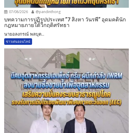
07/08/2026
@pandinthong
บทความการปฏิรูปประเทศ ”7 สิงหา วันรพี“ อุดมคตินัก
กฎหมายภายใต้วิกฤติศรัทธา
นายอลงกรณ์ พลบุต...
ข่าวเด่นออนไลน์