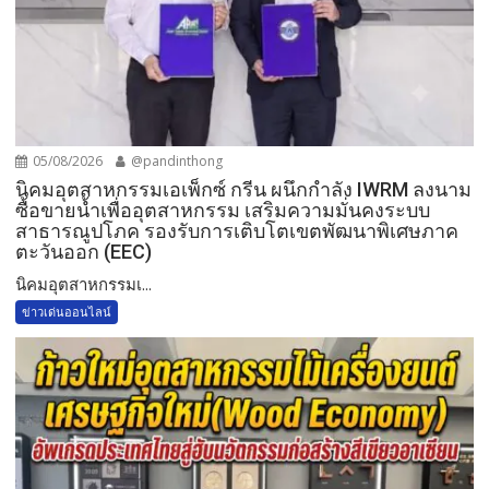
05/08/2026
@pandinthong
​นิคมอุตสาหกรรมเอเพ็กซ์ กรีน ผนึกกำลัง IWRM ลงนาม
ซื้อขายน้ำเพื่ออุตสาหกรรม เสริมความมั่นคงระบบ
สาธารณูปโภค รองรับการเติบโตเขตพัฒนาพิเศษภาค
ตะวันออก (EEC)
​นิคมอุตสาหกรรมเ...
ข่าวเด่นออนไลน์