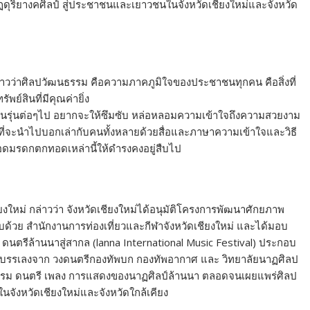
ริยางคศิลป์ สู่ประชาชนและเยาวชนในจังหวัดเชียงใหม่และจังหวัด
กล่าวว่าศิลปวัฒนธรรม คือความภาคภูมิใจของประชาชนทุกคน คือสิ่งที่
พย์สินที่มีคุณค่ายิ่ง
้กับคนรุ่นต่อๆไป อยากจะให้ซึมซับ หล่อหลอมความเข้าใจถึงความสวยงาม
่จะนำไปบอกเล่ากับคนทั้งหลายด้วยสื่อและภาษาความเข้าใจและวิธี
ทอดมรดกตกทอดเหล่านี้ให้ดำรงคงอยู่สืบไป
งใหม่ กล่าวว่า จังหวัดเชียงใหม่ได้อนุมัติโครงการพัฒนาศักยภาพ
ด้วย สำนักงานการท่องเที่ยวและกีฬาจังหวัดเชียงใหม่ และได้มอบ
 ดนตรีล้านนาสู่สากล (lanna International Music Festival) ประกอบ
ที่บรรเลงจาก วงดนตรีกองทัพบก กองทัพอากาศ และ วิทยาลัยนาฏศิลป
ัฒนธรรม ดนตรี เพลง การแสดงของนาฏศิลป์ล้านนา ตลอดจนเผยแพร่ศิลป
จังหวัดเชียงใหม่และจังหวัดใกล้เคียง