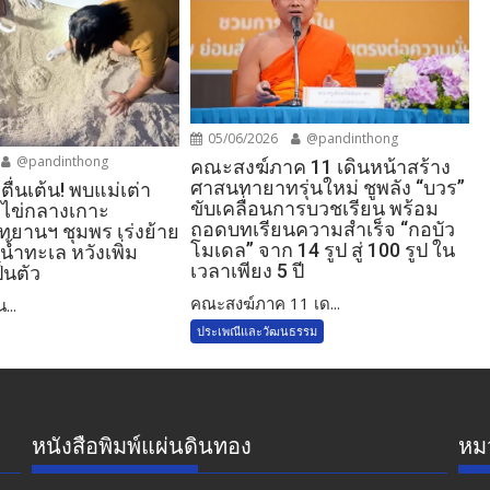
05/06/2026
@pandinthong
@pandinthong
คณะสงฆ์ภาค 11 เดินหน้าสร้าง
ศาสนทายาทรุ่นใหม่ ชูพลัง “บวร”
ตื่นเต้น! พบแม่เต่า
ขับเคลื่อนการบวชเรียน พร้อม
งไข่กลางเกาะ
ถอดบทเรียนความสำเร็จ “กอบัว
ทยานฯ ชุมพร เร่งย้าย
โมเดล” จาก 14 รูป สู่ 100 รูป ใน
้ำทะเล หวังเพิ่ม
เวลาเพียง 5 ปี
็นตัว
คณะสงฆ์ภาค 11 เด...
...
ประเพณีและวัฒนธรรม
หนังสือพิมพ์แผ่นดินทอง
หมว