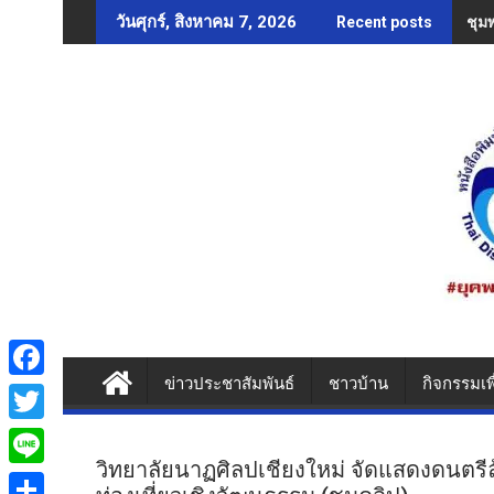
Skip
ชุม
วันศุกร์, สิงหาคม 7, 2026
Recent posts
to
content
ข่าวประชาสัมพันธ์
ชาวบ้าน
กิจกรรมเพ
F
a
T
c
วิทยาลัยนาฏศิลปเชียงใหม่ จัดแสดงดนตร
w
L