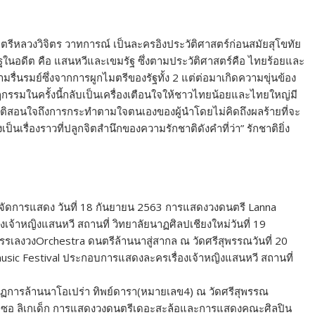
รีหลวงวิจิตร วาทการณ์ เป็นละครอิงประวัติศาสตร์ก่อนสมัยสุโขทัย
ัฐในอดีต คือ แสนหวีและเขมรัฐ ซึ่งตามประวัติศาสตร์คือ ไทยร้อยและ
ามรื่นรมย์ซึ่งจากการผูกไมตรีของรัฐทั้ง 2 แต่ต่อมาเกิดความขุ่นข้อง
รรมในครั้งนี้กลับเป็นเครื่องเตือนใจให้ชาวไทยน้อยและไทยใหญ่มี
งให้คติสอนใจถึงการกระทำตามใจตนเองของผู้นำโดยไม่คิดถึงผลร้ายที่จะ
ป็นเรื่องราวที่ปลูกจิตสำนึกของความรักชาติดังคำที่ว่า” รักชาติยิ่ง
ม จัดการแสดง วันที่ 18 กันยายน 2563 การแสดงวงดนตรี Lanna
เจ้าหญิงแสนหวี สถานที่ วิทยาลัยนาฏศิลปเชียงใหม่วันที่ 19
งวงOrchestra ดนตรีล้านนาสู่สากล ณ วัดศรีสุพรรณวันที่ 20
sic Festival ประกอบการแสดงละครเรื่องเจ้าหญิงแสนหวี สถานที่
าฏการล้านนาโอเปร่า ทิพย์ดารา(หมายเลข4) ณ วัดศรีสุพรรณ
ับซอ ลิเกเด็ก การแสดงวงดนตรีเดอะสะล้อและการแสดงคณะศิลปิน