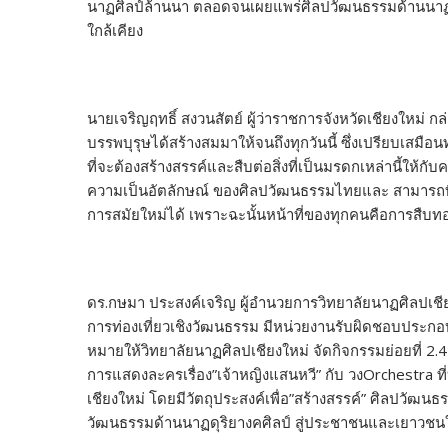
นาฏศิลป์ล้านนา ตลอดจนเผยแพร่ศิลปวัฒนธรรมด้านนาฏดุ
ใกล้เคียง
นายเจริญฤทธิ์ สงวนสัตย์ ผู้ว่าราชการจังหวัดเชียงใหม่ 
บรรพบุรุษได้สร้างสมมาให้จนถึงทุกวันนี้ ซึ่งเปรียบเสมือนทรั
ที่จะต้องสร้างสรรค์และสืบต่อสิ่งที่เป็นมรดกเหล่านี้ให
ความเป็นอัตลักษณ์ ของศิลปวัฒนธรรมไทยและ สามารถที
การสมัยใหม่ได้ เพราะฉะนั้นหน้าที่ของทุกคนคือการสืบ
ดร.กษมา ประสงค์เจริญ ผู้อำนวยการวิทยาลัยนาฏศิลปเชีย
การท่องเที่ยวเชิงวัฒนธรรม มีหน่วยงานรับผิดชอบประกอบ
หมายให้วิทยาลัยนาฏศิลปเชียงใหม่ จัดกิจกรรมย่อยที่ 2.4
การแสดงละครเรื่อง”เจ้าหญิงแสนหวี” กับ วงOrchestra 
เชียงใหม่ โดยมีวัตถุประสงค์เพื่อ”สร้างสรรค์” ศิลปว
วัฒนธรรมด้านนาฏดุริยางคศิลป์ สู่ประชาชนและเยาวชนใน