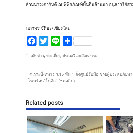
ล้านนาวงการันตี ณ พิพิธภัณฑ์พื้นถิ่นล้านนา อนุสาวรีย์สา
นภาพร ขัติยะ/เชียงใหม่
F
T
Li
S
ac
w
n
h
,
,
คลิปข่าว
ท่องเที่ยว
ประเพณีและวัฒนธรรม
e
itt
e
ar
b
er
e
แนะแนว
กระบี่-ทหาร ร.15 พัน 1 ตั้งศูนย์รับมือ ช่วยผู้ประสบภัยพา
o
เรื่อง
โซนร้อน”โนอึล” (ชมคลิป)
o
k
Related posts