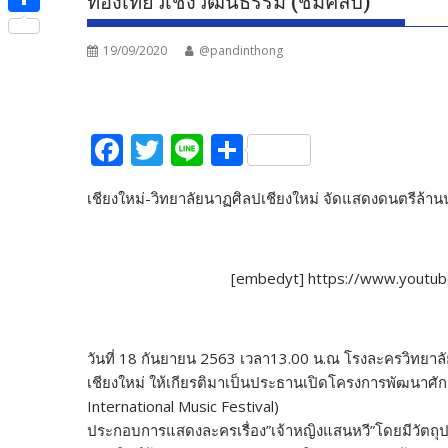
ท่องเที่ยวเชิงวัฒนธรรม (ชมคลิป)
e
i
i
S
b
t
n
19/09/2020
@pandinthong
h
o
t
e
a
o
e
r
k
F
T
Li
S
r
e
ac
w
n
h
เชียงใหม่-วิทยาลัยนาฏศิลปเชียงใหม่ จัดแสดงดนตรีล้า
e
itt
e
ar
b
er
e
o
[embedyt] https://www.yout
o
k
วันที่ 18 กันยายน 2563 เวลา13.00 น.ณ โรงละครวิทยาลัย
เชียงใหม่ ให้เกียรติมาเป็นประธานเปิดโครงการพัฒนาศัก
International Music Festival)
ประกอบการแสดงละครเรื่อง”เจ้าหญิงแสนหวี”โดยมีวัตถุป