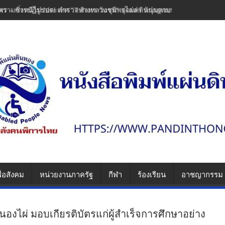
พร – ซิ่งหนีไม่รอด! ตำรวจทางหลวงชุมพรไล่ล่า หนุ่มควบเวฟแต่งซิ่งพุ่งช
ื่อสังคม
หน่วยงานภาครัฐ
กีฬา
ร้องเรียน
อาชญากรรม
องไผ่ มอบเกียรติบัตรแก่ผู้สำเร็จการศึกษาอย่าง