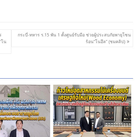
ร
กระบี่-ทหาร ร.15 พัน 1 ตั้งศูนย์รับมือ ช่วยผู้ประสบภัยพายุโซน
 “โน
ร้อน”โนอึล” (ชมคลิป)