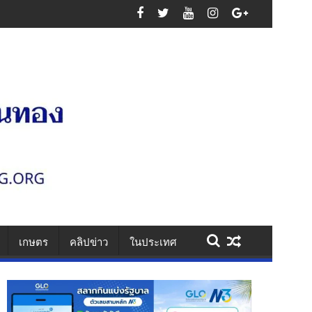
นเสาไฟ รวบคาเพชรเกษม ยึดไอซ์ 1.1 กก. ยาบ้า 61 เม็ด สารภาพรับจ้างส่งยา
เกษตร
คลิปข่าว
ในประเทศ