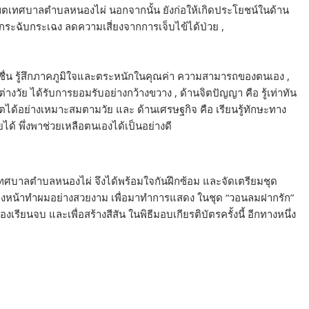
เขตเทศบาลตำบลหนองไผ่ นอกจากนั้น ยังก่อให้เกิดประโยชน์ในด้าน
 กระฉับกระเฉง ลดความเสี่ยงจากการเจ็บไข้ได้ป่วย ,
ดชื่น รู้สึกภาคภูมิใจและตระหนักในคุณค่า ความสามารถของตนเอง ,
่างวัย ได้รับการยอมรับอย่างกว้างขวาง , ด้านจิตปัญญา คือ รู้เท่าทัน
ีวิตได้อย่างเหมาะสมตามวัย และ ด้านเศรษฐกิจ คือ เรียนรู้ทักษะทาง
้ พึ่งพาช่วยเหลือตนเองได้เป็นอย่างดี
ุข เทศบาลตำบลหนองไผ่ จึงได้พร้อมใจกันฝึกซ้อม และจัดเตรียมชุด
แต่งหน้าทำผมอย่างสวยงาม เพื่อมาทำการแสดง ในชุด “วอนลมฝากรัก”
เรียนจบ และเพื่อสร้างสีสัน ในพิธีมอบเกียรติบัตรครั้งนี้ อีกทางหนึ่ง