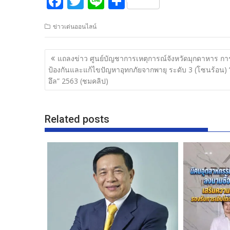
F
T
Li
S
ac
w
n
h
ข่าวเด่นออนไลน์
e
itt
e
ar
b
er
e
แนะแนว
แถลงข่าว ศูนย์บัญชาการเหตุการณ์จังหวัดมุกดาหาร กา
o
เรื่อง
ป้องกันและแก้ไขปัญหาอุทกภัยจากพายุ ระดับ 3 (โซนร้อน)
o
อึล” 2563 (ชมคลิป)
k
Related posts