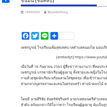
ชื่นมื่น (ชมคลิป)
e
i
i
S
b
t
n
19/09/2020
@pandinthong
h
o
t
e
a
o
e
r
k
F
T
Li
S
r
e
ac
w
n
h
เพชรบูรณ์ โรงเรียนเพิ่มสุขเทศบาลตำบลหนองไผ่ มอบเกียรต
e
itt
e
ar
b
er
e
[embedyt] https://www.yout
o
เมื่อวันที่ 18 กันยายน 2563 ผู้สื่อข่าวรายงานว่า ที่หอ
o
เพชรบูรณ์ บรรดานักเรียนผู้สูงอายุ ทั้งชายและหญิงในโรงเ
กายด้วยชุดนักเรียน พร้อมสวมใส่ชุดครุย เพื่อเข้าร่วมงาน
k
ท่ามกลางบุตรหลานและคนในครอบครัว ต่างนำดอกไม้ ของ
โดยมี นายสิริชัย จันทร์พัชรินทร์ นายกเทศมนตรีตำบลหน
ลำดับ พร้อมกล่าวให้โอวาทว่า โรงเรียนผู้สูงอายุ นับเป็