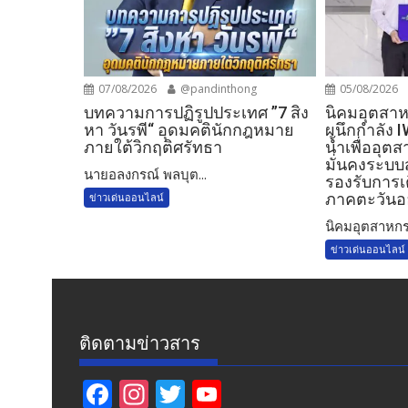
07/08/2026
@pandinthong
05/08/2026
บทความการปฏิรูปประเทศ ”7 สิง
​นิคมอุตสาห
หา วันรพี“ อุดมคตินักกฎหมาย
ผนึกกำลัง 
ภายใต้วิกฤติศรัทธา
น้ำเพื่ออุ
มั่นคงระบ
นายอลงกรณ์ พลบุต...
รองรับการเ
ภาคตะวันอ
ข่าวเด่นออนไลน์
​นิคมอุตสาหกร
ข่าวเด่นออนไลน์
ติดตามข่าวสาร
F
In
T
Y