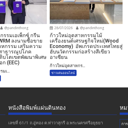
@pandinthong
28/07/2026
@pandinthong
กรรมเอเพ็กซ์ กรีน
ก้าวใหม่อุตสาหกรรมไม้
IWRM ลงนามซื้อขาย
เครื่องยนต์เศรษฐกิจใหม่(Wood
ตสาหกรรม เสริมความ
Economy) อัพเกรดประเทศไทยสู่
บสาธารณูปโภค
ฮับนวัตกรรมก่อสร้างสีเขียว
ติบโตเขตพัฒนาพิเศษ
อาเซียน
อก (EEC)
ก้าวใหม่อุตสาหกร...
รมเ...
ข่าวเด่นออนไลน์
หนังสือพิมพ์แผ่นดินทอง
หมว
เลขที่ 61/1 ถ.อู่ทอง​ ต.​ท่าวาสุกรี​ อ.พระนครศรีอยุธยา​
การ