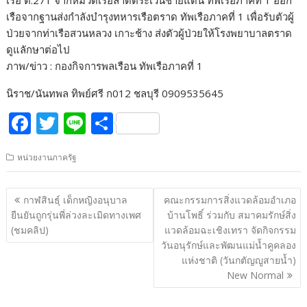
เรือ ต.271 จากหมวดเรือลาดตระเวนชายแดน ทัพเรือภาคที่ 1 ออก
เรือจากฐานส่งกำลังบำรุงทหารเรือตราด ทัพเรือภาคที่ 1 เพื่อรับตัวผู้
ป่วยจากท่าเรือสวนหลวง เกาะช้าง ส่งตัวผู้ป่วยให้โรงพยาบาลตราด
ดูแลักษาต่อไป
ภาพ/ข่าว : กองกิจการพลเรือน ทัพเรือภาคที่ 1
นิราช/นันทพล ทิพย์ศรี ก012 ชลบุรี 0909535645
F
T
Li
S
ac
w
n
h
หน่วยงานภาครัฐ
e
itt
e
ar
b
er
e
แนะแนว
กาฬสินธุ์ เด็กหญิงอนุบาล
คณะกรรมการสิ่งแวดล้อมอำเภอ
o
เรื่อง
ยืนยันถูกรุ่นพี่ล่วงละเมิดทางเพศ
บ้านโพธิ์ ร่วมกับ สมาคมรักษ์สิ่ง
o
(ชมคลิป)
แวดล้อมฉะเชิงเทรา จัดกิจกรรม
วันอนุรักษ์และพัฒนแม่น้ำคูคลอง
k
แห่งชาติ (วันกตัญญูสายน้ำ)
New Normal