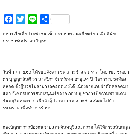
F
T
Li
S
ac
w
n
h
ทหารเรือเพื่อประชาชน เข้าบรรเทาความเดือดร้อน เมื่อพี่น้อง
e
itt
e
ar
ประชาชนประสบปัญหา
b
er
e
o
o
วันที่ 17 ก.ย.63 ได้รับแจ้งจาก รพ.เกาะช้าง จ.ตราด โดย​ พญ.​ชนญา
k
ดา​ บุญญาสันติ​ ว่า​ นางวิภา​ จันทร์เทศ​ อายุ​ 34 ปี​ มีอาการปวดท้อง​
คลอด​ ซึ่งผู้ป่วยไม่สามารถคลอดเองได้ เนื่องจากเคยผ่าตัดคลอดมา
แล้ว​ จึงขอรับการสนับสนุนเรือจาก กองบัญชาการป้องกันชายแดน
จันทบุรีและตราด เพื่อนำผู้ป่วยจาก รพ.เกาะช้าง ส่งต่อไปยัง
รพ.ตราด เพื่อทำการรักษา
กองบัญชาการป้องกันชายแดนจันทบุรีและตราด ได้ให้การสนับสนุน