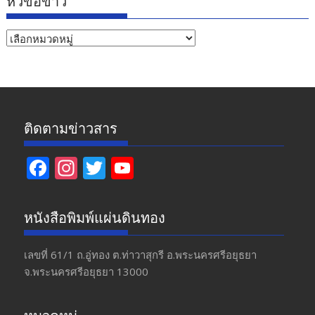
หัวข้อข่าว
หัวข้อ
ข่าว
ติดตามข่าวสาร
F
In
T
Y
ac
st
w
o
e
a
itt
u
หนังสือพิมพ์แผ่นดินทอง
b
gr
er
T
o
a
u
เลขที่ 61/1 ถ.อู่ทอง​ ต.​ท่าวาสุกรี​ อ.พระนครศรีอยุธยา​
จ.พระนครศรีอยุธยา 13000
o
m
b
k
e