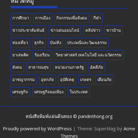
หมวดหมู่
การศึกษา
การเมือง
กิจกรรมเพื่อสังคม
กีฬา
ข่าวประชาสัมพันธ์
ข่าวเด่นออนไลน์
คลิปข่าว
ชาวบ้าน
ท่องเที่ยว
ธุรกิจ
บันเทิง
ประเพณีและวัฒนธรรม
ยาเสพติด
ร้องเรียน
วิทยาศาสตร์ เทคโนโลยี และนวัตกรรม
สังคม
สาธารณสุข
หน่วยงานภาครัฐ
อัคคีภัย
อาชญากรรม
อุทกภัย
อุบัติเหตุ
เกษตร
เตือนภัย
เศรษฐกิจ
เศรษฐกิจพอเพียง
ในประเทศ
หนังสือพิมพ์แผ่นดินทอง © pandinthong.org
Proudly powered by WordPress
|
Theme: SuperMag by
Acme
Themes