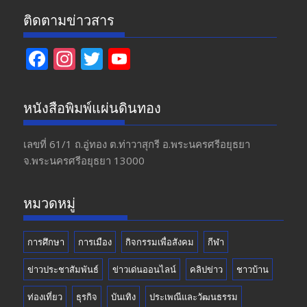
ติดตามข่าวสาร
F
In
T
Y
ac
st
w
o
e
a
itt
u
หนังสือพิมพ์แผ่นดินทอง
b
gr
er
T
o
a
u
เลขที่ 61/1 ถ.อู่ทอง​ ต.​ท่าวาสุกรี​ อ.พระนครศรีอยุธยา​
จ.พระนครศรีอยุธยา 13000
o
m
b
k
e
หมวดหมู่
การศึกษา
การเมือง
กิจกรรมเพื่อสังคม
กีฬา
ข่าวประชาสัมพันธ์
ข่าวเด่นออนไลน์
คลิปข่าว
ชาวบ้าน
ท่องเที่ยว
ธุรกิจ
บันเทิง
ประเพณีและวัฒนธรรม