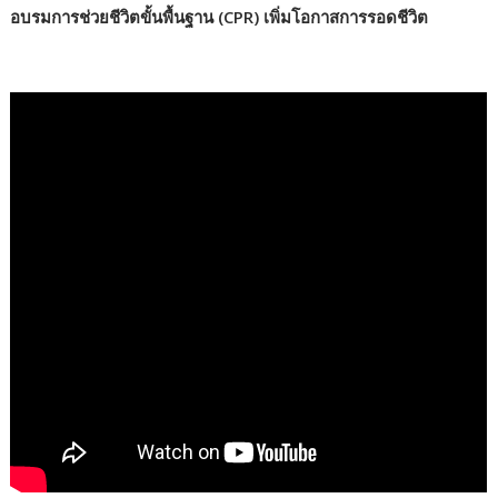
e
itt
e
ar
อบรมการช่วยชีวิตขั้นพื้นฐาน (CPR) เพิ่มโอกาสการรอดชีวิต
b
er
e
o
o
k