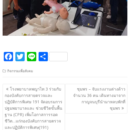
F
T
Li
S
ac
w
n
h
กิจกรรมเพื่อสังคม
e
itt
e
ar
b
er
e
แนะแนว
โรงพยาบาลพญาไท 3 ร่วมกับ
ชุมพร – จับแรงงานต่างด้าว
o
เรื่อง
กองบังคับการสายตรวจและ
จำนวน 36 คน เดินทางมาจาก
o
ปฏิบัติการพิเศษ 191 จัดอบรมการ
กาญจนบุรีนำมาหลบพักที่
ปฐมพยาบาลและ ช่วยชีวิตขั้นพื้น
ชุมพร
k
ฐาน (CPR) เพิ่มโอกาสการรอด
ชีวิต…แก่กองบังคับการสายตรวจ
และปฏิบัติการพิเศษ(191)