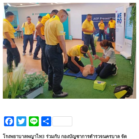
F
T
Li
S
ac
w
n
h
โรงพยาบาลพญาไท3 ร่วมกับ กองบัญชาการตำรวจนครบาล จัด