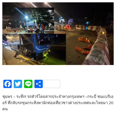
F
T
Li
S
ac
w
n
h
ชุมพร – ระทึก! รถทัวร์โดยสารประจำทางกรุงเทพฯ –กระบี่ ชนแบริเอ
e
itt
e
ar
อร์ ที่กลับรถขุนกระทิงพานักท่องเที่ยวชาวต่างประเทศและไทยมา 20
b
er
e
คน