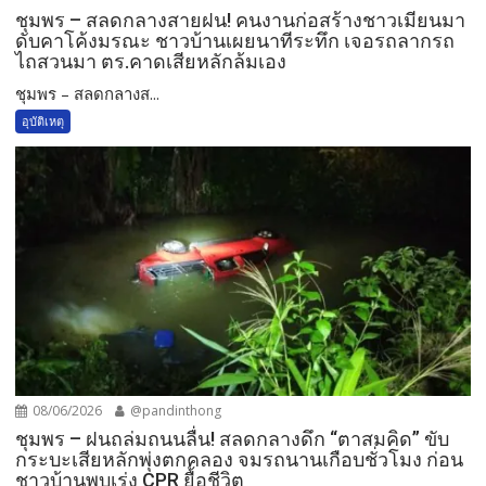
ชุมพร – สลดกลางสายฝน! คนงานก่อสร้างชาวเมียนมา
ดับคาโค้งมรณะ ชาวบ้านเผยนาทีระทึก เจอรถลากรถ
ไถสวนมา ตร.คาดเสียหลักล้มเอง
ชุมพร – สลดกลางส...
อุบัติเหตุ
08/06/2026
@pandinthong
ชุมพร – ฝนถล่มถนนลื่น! สลดกลางดึก “ตาสมคิด” ขับ
กระบะเสียหลักพุ่งตกคลอง จมรถนานเกือบชั่วโมง ก่อน
ชาวบ้านพบเร่ง CPR ยื้อชีวิต