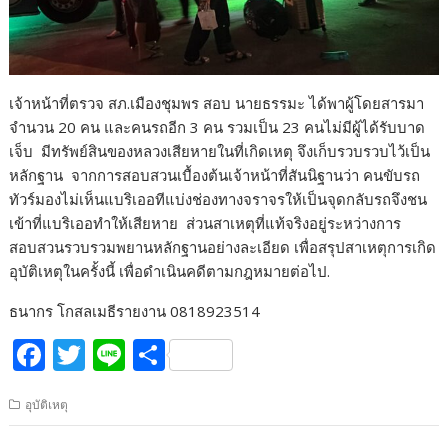
เจ้าหน้าที่ตรวจ สภ.เมืองชุมพร สอบ นายธรรมะ ได้พาผู้โดยสารมา
จำนวน 20 คน และคนรถอีก 3 คน รวมเป็น 23 คนไม่มีผู้ได้รับบาด
เจ็บ มีทรัพย์สินของหลวงเสียหายในที่เกิดเหตุ จึงเก็บรวบรวบไว้เป็น
หลักฐาน จากการสอบสวนเบื้องต้นเจ้าหน้าที่สันนิฐานว่า คนขับรถ
ทัวร์มองไม่เห็นแบริเออทีแบ่งช่องทางจราจรให้เป็นจุดกลับรถจึงชน
เข้าที่แบริเออทำให้เสียหาย ส่วนสาเหตุที่แท้จริงอยู่ระหว่างการ
สอบสวนรวบรวมพยานหลักฐานอย่างละเอียด เพื่อสรุปสาเหตุการเกิด
อุบัติเหตุในครั้งนี้ เพื่อดำเนินคดีตามกฎหมายต่อไป.
ธนากร โกสลเมธีรายงาน 0818923514
F
T
Li
S
ac
w
n
h
อุบัติเหตุ
e
itt
e
ar