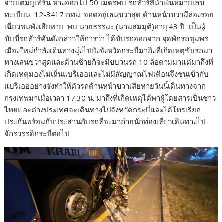
จายเต็มยูเทิร์น ห่างออกไป 50 เมตรพบ รถทัวร์สีน้ำเงินหมายเลข
ทะเบียน 12-3417 กทม. จอดอยู่เลนขวาสุด ด้านหน้าขวามีล่องรอย
เฉี่ยวชนพังเสียหาย พบ นายธรรมะ (นามสมมุติ)อายุ 43 ปี เป็นผู้
ขับขี่รถทัวร์คันดังกล่าวให้การว่า ได้ขับรถออกจาก จุดพักรถชุมพร
เมืองใหม่กำลังเดินทางมุ่งไปยังจังหวัดกระบี่มาถึงที่เกิดเหตุขับรถมา
ทางเลนขวาสุดและด้านซ้ายก็จะมีขบวนรถ 10 ล้อตามมาแต่มาถึงที่
เกิดเหตุมองไม่เห็นแบริเออและไม่มีสัญญาณไฟเตือนจึงชนเข้ากับ
แบริเอออย่างจังทำให้ตัวรถด้านหน้าขวาเสียหายวันนี้เดินทางจาก
กรุงเทพมาเมื่อเวลา 17.30 น. มาถึงที่เกิดเหตุได้พาผู้โดยสารเป็นชาว
ไทยและต่างประเทศจะเดินทางไปจังหวัดกระบี่และได้โทรเรียก
ประกันพร้อมกับประสานกับรถที่จะมาถ่ายนักท่องเที่ยวเดินทางไป
จักรวรรดิกระบี่ต่อไป