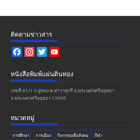
ข่าว
ติดตามข่าวสาร
F
In
T
Y
ac
st
w
o
e
a
itt
u
หนังสือพิมพ์แผ่นดินทอง
b
gr
er
T
o
a
u
เลขที่ 61/1 ถ.อู่ทอง​ ต.​ท่าวาสุกรี​ อ.พระนครศรีอยุธยา​
จ.พระนครศรีอยุธยา 13000
o
m
b
k
e
หมวดหมู่
การศึกษา
การเมือง
กิจกรรมเพื่อสังคม
กีฬา