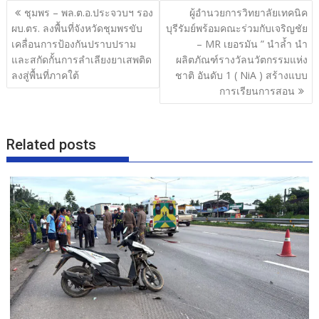
b
er
e
แนะแนว
ชุมพร – พล.ต.อ.ประจวบฯ รอง
ผู้อำนวยการวิทยาลัยเทคนิค
o
เรื่อง
ผบ.ตร. ลงพื้นที่จังหวัดชุมพรขับ
บุรีรัมย์พร้อมคณะร่วมกับเจริญชัย
o
เคลื่อนการป้องกันปราบปราม
– MR เยอรมัน ” นำล้ำ นำ
และสกัดกั้นการลำเลียงยาเสพติด
ผลิตภัณฑ์รางวัลนวัตกรรมแห่ง
k
ลงสู่พื้นที่ภาคใต้
ชาติ อันดับ 1 ( NiA ) สร้างแบบ
การเรียนการสอน
Related posts