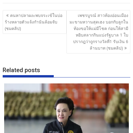
e
itt
e
ar
b
er
e
แนะแนว
คนหาปลาผงะพบจระเข้ในบ่อ
เพชรบูรณ์ สาวท้องอ่อนเมือง
o
เรื่อง
ร้างหลายตัวแจ้งกำนันล้อมจับ
มะขามหวานสุดเฮง บอกกับลูกใน
o
(ชมคลิป)
ท้องขอให้แม่มีโชค ก่อนให้สามี
หยิบสลากกินแบ่งรัฐบาล 1 ใบ
k
ปรากฎว่าถูกรางวัลที่1 รับเงิน 6
ล้านบาท (ชมคลิป)
Related posts