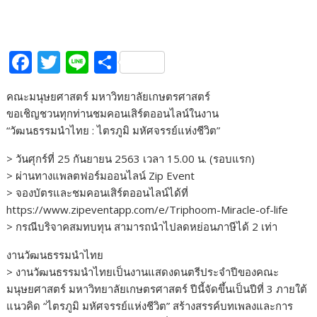
F
T
Li
S
ac
w
n
h
คณะมนุษยศาสตร์ มหาวิทยาลัยเกษตรศาสตร์
e
itt
e
ar
ขอเชิญชวนทุกท่านชมคอนเสิร์ตออนไลน์ในงาน
b
er
e
“วัฒนธรรมนำไทย : ไตรภูมิ มหัศจรรย์แห่งชีวิต”
o
> วันศุกร์ที่ 25 กันยายน 2563 เวลา 15.00 น. (รอบแรก)
o
> ผ่านทางแพลตฟอร์มออนไลน์ Zip Event
k
> จองบัตรและชมคอนเสิร์ตออนไลน์ได้ที่
https://www.zipeventapp.com/e/Triphoom-Miracle-of-life
> กรณีบริจาคสมทบทุน สามารถนำไปลดหย่อนภาษีได้ 2 เท่า
งานวัฒนธรรมนำไทย
> งานวัฒนธรรมนำไทยเป็นงานแสดงดนตรีประจำปีของคณะ
มนุษยศาสตร์ มหาวิทยาลัยเกษตรศาสตร์ ปีนี้จัดขึ้นเป็นปีที่ 3 ภายใต้
แนวคิด “ไตรภูมิ มหัศจรรย์แห่งชีวิต” สร้างสรรค์บทเพลงและการ