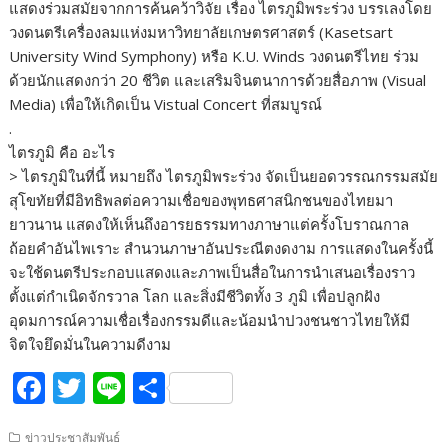
แสดงร่วมสมัยจากการค้นคว้าวิจัย เรื่อง ไตรภูมิพระร่วง บรรเลงโดย
วงดนตรีเครื่องลมแห่งมหาวิทยาลัยเกษตรศาสตร์ (Kasetsart
University Wind Symphony) หรือ K.U. Winds วงดนตรีไทย ร่วม
ด้วยนักแสดงกว่า 20 ชีวิต และเสริมจินตนาการด้วยสื่อภาพ (Visual
Media) เพื่อให้เกิดเป็น Vistual Concert ที่สมบูรณ์
.
ไตรภูมิ คือ อะไร
> ไตรภูมิในที่นี้ หมายถึง ไตรภูมิพระร่วง จัดเป็นยอดวรรณกรรมสมัย
สุโขทัยที่มีอิทธิพลต่อความเชื่อของพุทธศาสนิกชนของไทยมา
ยาวนาน แสดงให้เห็นถึงอารยธรรมทางภาษาแต่ครั้งโบราณกาล
ถ้อยคำอันไพเราะ สำนวนภาษาอันประณีตงดงาม การแสดงในครั้งนี้
จะใช้ดนตรีประกอบแสดงและภาพเป็นสื่อในการนำเสนอเรื่องราว
ตั้งแต่กำเนิดจักรวาล โลก และสิ่งมีชีวิตทั้ง 3 ภูมิ เพื่อปลูกฝัง
อุดมการณ์ความเชื่อเรื่องกรรมดีและน้อมนำปวงชนชาวไทยให้มี
จิตใจยึดมั่นในความดีงาม
F
T
Li
S
ac
w
n
h
ข่าวประชาสัมพันธ์