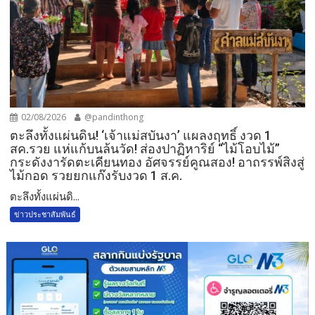
02/08/2026
@pandinthong
ตะลึงทั้งแผ่นดิน! ‘เจ้าแม่สบันงา’ แผลงฤทธิ์ งวด 1
สค.รวย แห่แก้บนล้นวัด!​ ส่องปาฏิหาริย์ “ไม้โอบไม้”
กระดังงารัดตะเคียนทอง อัศจรรย์คูณสอง! อาถรรพ์สิงสู่
ไม้กอด รวยยกแก๊งรับงวด 1 ส.ค.​
​ตะลึงทั้งแผ่นดิ...
ข่าวประชาสัมพันธ์