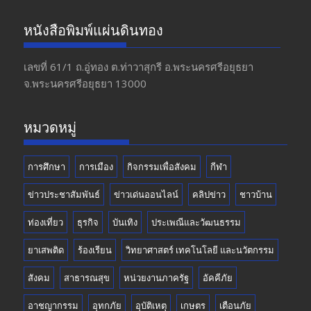
ac
st
w
o
e
a
itt
u
หนังสือพิมพ์แผ่นดินทอง
b
gr
er
T
o
a
u
เลขที่ 61/1 ถ.อู่ทอง​ ต.​ท่าวาสุกรี​ อ.พระนครศรีอยุธยา​
จ.พระนครศรีอยุธยา 13000
o
m
b
k
e
หมวดหมู่
การศึกษา
การเมือง
กิจกรรมเพื่อสังคม
กีฬา
ข่าวประชาสัมพันธ์
ข่าวเด่นออนไลน์
คลิปข่าว
ชาวบ้าน
ท่องเที่ยว
ธุรกิจ
บันเทิง
ประเพณีและวัฒนธรรม
ยาเสพติด
ร้องเรียน
วิทยาศาสตร์ เทคโนโลยี และนวัตกรรม
สังคม
สาธารณสุข
หน่วยงานภาครัฐ
อัคคีภัย
อาชญากรรม
อุทกภัย
อุบัติเหตุ
เกษตร
เตือนภัย