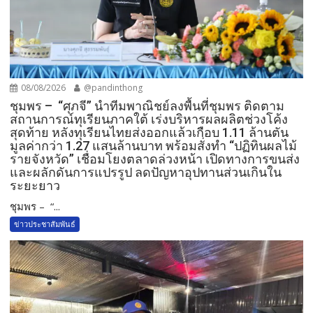
08/08/2026
@pandinthong
ชุมพร – “ศุภจี” นำทีมพาณิชย์ลงพื้นที่ชุมพร ติดตาม
สถานการณ์ทุเรียนภาคใต้ เร่งบริหารผลผลิตช่วงโค้ง
สุดท้าย หลังทุเรียนไทยส่งออกแล้วเกือบ 1.11 ล้านตัน
มูลค่ากว่า 1.27 แสนล้านบาท พร้อมสั่งทำ “ปฏิทินผลไม้
รายจังหวัด” เชื่อมโยงตลาดล่วงหน้า เปิดทางการขนส่ง
และผลักดันการแปรรูป ลดปัญหาอุปทานส่วนเกินใน
ระยะยาว
ชุมพร – “...
ข่าวประชาสัมพันธ์