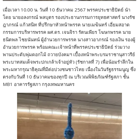
เมื่อเวลา 10.00 น. วันที่ 10 ธันวาคม 2567 พรรคประชาธิปัตย์ นำ
โดย นายอลงกรณ์ พลบุตร รองประธานกรรมการยุทธศาสตร์ นางรัช
ฎาภรณ์ แก้วสนิท ที่ปรึกษาหัวหน้าพรรค นายเมฆินทร์ เอี่ยมสอาด
กรรมการบริหารพรรค ผศ.ดร. เจนจิรา รัตนเพียร โฆษกพรรค นาย
ธนิตพล ไชยนันทน์ ผู้อำนวยการพรรค นางสาวอาภรณ์ รองเงิน รองผู้
อำนวยการพรรค พร้อมคณะเจ้าหน้าที่พรรคประชาธิปัตย์ ร่วมวาง
พานประดับพุ่มดอกไม้ ถวายบังคมฯ เบื้องหน้าพระบรมราชานุสาวรีย์
พระบาทสมเด็จพระปกเกล้าเจ้าอยู่หัว (รัชกาลที่ 7) เพื่อน้อมรำลึกใน
พระมหากรุณาธิคุณที่มีต่อปวงชนชาวไทย เนื่องในวันรัฐธรรมนูญ ซึ่ง
ตรงกับวันที่ 10 ธันวาคมของทุกปี ณ บริเวณพิพิธภัณฑ์รัฐสภา ชั้น
MB1 อาคารรัฐสภา กรุงเทพมหานคร