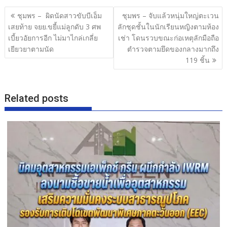
b
er
e
แนะแนว
ชุมพร – ผิดนัดสาวขับบีเอ็ม
ชุมพร – จับแล้วหนุ่มใหญ่ตะเวน
o
เรื่อง
เสยท้าย จยย.ขยี้แม่ลูกดับ 3 ศพ
ลักชุดชั้นในนักเรียนหญิงตามห้อง
o
เบี้ยวอัยการอีก ไม่มาไกล่เกลี่ย
เช่า โดนรวบขณะก่อเหตุลักมือถือ
เยียวยาตามนัด
ตำรวจตามยึดของกลางมากถึง
k
119 ชิ้น
Related posts