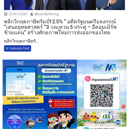
25/07/2026
@pandinthong
พลิกวิกฤตภาษีทรัมป์12.5% “ อดีตรัฐมนตรีอลงกรณ์
”เสนอยุทธศาสตร์ “3 วงแหวน 5 ประตู – อีคอมเมิร์ซ
ข้ามแดน” สร้างศักยภาพใหม่การส่งออกของไทย
พลิกวิกฤตภาษีทรั...
ข่าวเด่นออนไลน์