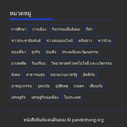
k
e
หมวดหมู่
การศึกษา
การเมือง
กิจกรรมเพื่อสังคม
กีฬา
ข่าวประชาสัมพันธ์
ข่าวเด่นออนไลน์
คลิปข่าว
ชาวบ้าน
ท่องเที่ยว
ธุรกิจ
บันเทิง
ประเพณีและวัฒนธรรม
ยาเสพติด
ร้องเรียน
วิทยาศาสตร์ เทคโนโลยี และนวัตกรรม
สังคม
สาธารณสุข
หน่วยงานภาครัฐ
อัคคีภัย
อาชญากรรม
อุทกภัย
อุบัติเหตุ
เกษตร
เตือนภัย
เศรษฐกิจ
เศรษฐกิจพอเพียง
ในประเทศ
หนังสือพิมพ์แผ่นดินทอง © pandinthong.org