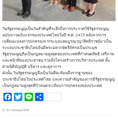
วันรัฐธรรมนูญเป็นวันสำคัญที่ระลึกถึงการประกาศใช้รัฐธรรมนูญ
ฉบับถาวฉบับแรกของประเทศไทยในปี พ.ศ. 2475 หลังจากการ
เปลี่ยนแปลงการปกครองจากระบอบสมบูรณาญาสิทธิราชย์มาเป็น
ระบอบประชาธิปไตยอันมีพระมหากษัตริย์ทรงเป็นประมุข
รัฐธรรมนูญถือเป็นกฎหมายสูงสุดของประเทศที่กำหนดสิทธิ เสรีภาพ
และหน้าที่ของประชาชน รวมถึงโครงสร้างการบริหารประเทศ ทั้ง
ฝ่ายนิติบัญญัติ บริหาร และตุลาการ
ดังนั้น วันรัฐธรรมนูญจึงเป็นวันที่สะท้อนถึงรากฐานของ
ประชาธิปไตยในประเทศไทย และความสำคัญของการมีรัฐธรรมนูญ
เป็นกฎหมายสูงสุดที่กำหนดระเบียบการปกครองของประเทศ.
F
T
Li
S
ac
w
n
h
ข่าวเด่นออนไลน์
e
itt
e
ar