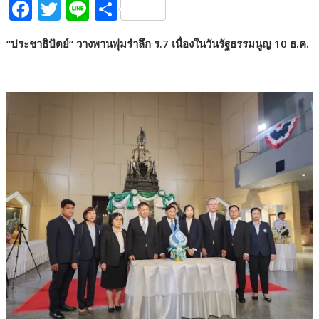
F
T
Li
S
ac
w
n
h
“ประชาธิปัตย์“ วางพานพุ่มรำลึก ร.7 เนื่องในวันรัฐธรรมนูญ 10 ธ.ค.
e
itt
e
ar
b
er
e
o
o
k