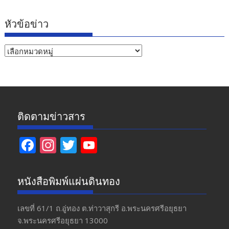
หัวข้อข่าว
หัวข้อ
ข่าว
ติดตามข่าวสาร
F
In
T
Y
ac
st
w
o
e
a
itt
u
หนังสือพิมพ์แผ่นดินทอง
b
gr
er
T
o
a
u
เลขที่ 61/1 ถ.อู่ทอง​ ต.​ท่าวาสุกรี​ อ.พระนครศรีอยุธยา​
จ.พระนครศรีอยุธยา 13000
o
m
b