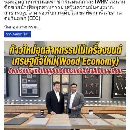
​นิคมอุตสาหกรรมเอเพ็กซ์ กรีน ผนึกกำลัง IWRM ลงนาม
ซื้อขายน้ำเพื่ออุตสาหกรรม เสริมความมั่นคงระบบ
สาธารณูปโภค รองรับการเติบโตเขตพัฒนาพิเศษภาค
ตะวันออก (EEC)
​นิคมอุตสาหกรรมเ...
ข่าวเด่นออนไลน์