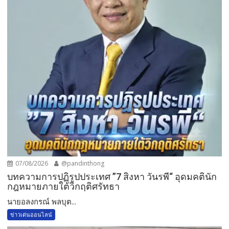
07/08/2026
@pandinthong
บทความการปฏิรูปประเทศ ”7 สิงหา วันรพี“ อุดมคตินัก
กฎหมายภายใต้วิกฤติศรัทธา
นายอลงกรณ์ พลบุต...
ข่าวเด่นออนไลน์