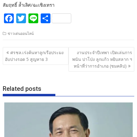
สัมฤทธิ์ ล้ำเลิศ/ฉะเชิงเทรา
F
T
Li
S
ac
w
n
h
ข่าวเด่นออนไลน์
e
itt
e
ar
b
er
e
แนะแนว
ศรชล.เร่งค้นหาลูกเรือประมง
งานประจำปีเทพา เปิดเล่นการ
o
เรื่อง
อับปางรอด 5 สูญหาย 3
พนัน ปาโป่ง ลูกแก้ว หยิบสลาก ฯ
o
หน้าที่ว่าการอำเภอ (ชมคลิป)
k
Related posts