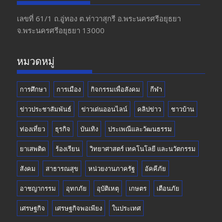
b
gr
er
T
o
a
u
เลขที่ 61/1 ถ.อู่ทอง​ ต.​ท่าวาสุกรี​ อ.พระนครศรีอยุธยา​
จ.พระนครศรีอยุธยา 13000
o
m
b
k
e
หมวดหมู่
การศึกษา
การเมือง
กิจกรรมเพื่อสังคม
กีฬา
ข่าวประชาสัมพันธ์
ข่าวเด่นออนไลน์
คลิปข่าว
ชาวบ้าน
ท่องเที่ยว
ธุรกิจ
บันเทิง
ประเพณีและวัฒนธรรม
ยาเสพติด
ร้องเรียน
วิทยาศาสตร์ เทคโนโลยี และนวัตกรรม
สังคม
สาธารณสุข
หน่วยงานภาครัฐ
อัคคีภัย
อาชญากรรม
อุทกภัย
อุบัติเหตุ
เกษตร
เตือนภัย
เศรษฐกิจ
เศรษฐกิจพอเพียง
ในประเทศ