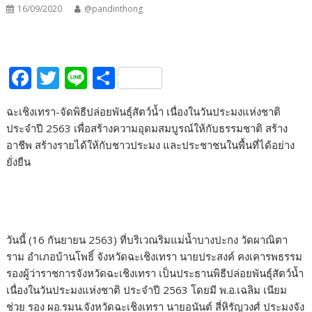
16/09/2020
@pandinthong
F
T
Li
S
ac
w
n
h
ฉะเชิงเทรา-จัดพิธีปล่อยพันธุ์สัตว์น้ำ เนื่องในวันประมงแห่งชาติ
e
itt
e
ar
ประจำปี 2563 เพื่อสร้างความอุดมสมบูรณ์ให้กับธรรมชาติ สร้าง
b
er
e
อาชีพ สร้างรายได้ให้กับชาวประมง และประชาชนในพื้นที่ได้อย่าง
o
ยั่งยืน
o
k
วันนี้ (16 กันยายน 2563) ที่บริเวณริมแม่น้ำบางปะกง วัดผาณิตา
ราม อำเภอบ้านโพธิ์ จังหวัดฉะเชิงเทรา นายประสงค์ คงเคารพธรรม
รองผู้ว่าราชการจังหวัดฉะเชิงเทรา เป็นประธานพิธีปล่อยพันธุ์สัตว์น้ำ
เนื่องในวันประมงแห่งชาติ ประจำปี 2563 โดยมี พ.อ.เฉลิม เนียม
ช่วย รอง ผอ.รมน.จังหวัดฉะเชิงเทรา นายอนันต์ สี่หิรัญวงศ์ ประมงจัง