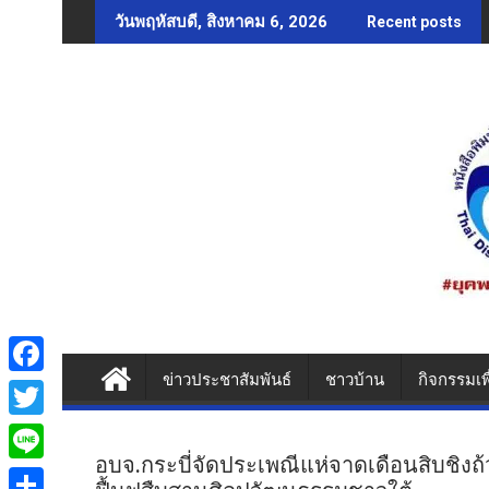
Skip
วันพฤหัสบดี, สิงหาคม 6, 2026
Recent posts
to
content
ข่าวประชาสัมพันธ์
ชาวบ้าน
กิจกรรมเพ
F
a
T
c
อบจ.กระบี่จัดประเพณีแห่จาดเดือนสิบชิงถ้วย
w
L