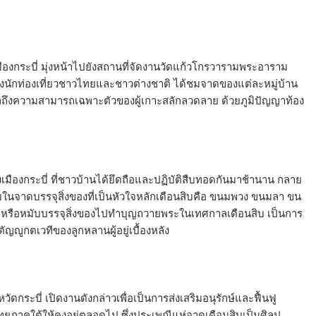
งกระบี่ มุ่งหน้าไปยังสถานที่จัดงานวัดแก้วโกรวารามพระอาราม
ถึงนักท่องเที่ยวชาวไทยและชาวต่างชาติ ได้ชมจาดของแต่ละหมู่บ้าน
บอกถึงความสามารถเฉพาะตัวของผู้เกาะสลักลวดลาย ด้วยภูมิปัญญาท้อง
องเมืองกระบี่ ที่ชาวบ้านได้ยึดถือและปฏิบัติสืบทอดกันมาช้านาน กลาย
าดบรรจุสิ่งของที่เป็นหัวใจหลักเดือนสิบคือ ขนมพวง ขนมลา ขน
หรือหมับบรรจุสิ่งของไปทำบุญถวายพระในเทศกาลเดือนสิบ เป็นการ
ญญูกตเวทีของลูกหลานผู้อยู่เบื้องหลัง
ดกระบี่ เปิดงานดังกล่าวเพื่อเป็นการส่งเสริมอนุรักษ์และฟื้นฟู
ภาคใต้ให้คงอยู่ตลอดไป ซึ่งประเพณีแห่จาดเดือนสิบเป็นศิลป