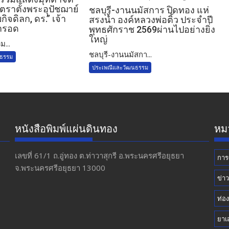
าตั้งพระอุปัชฌาย์
ชลบุรี-งานนมัสการ ปิดทอง แห่
กิจดิลก, ดร.” เจ้า
สรงน้ำ องค์หลวงพ่อติ้ว ประจำปี
ารอด
พุทธศักราช 2569ผ่านไปอย่างยิ่ง
ใหญ่
ม...
ชลบุรี-งานนมัสกา...
นธรรม
ประเพณีและวัฒนธรรม
หนังสือพิมพ์แผ่นดินทอง
หมว
เลขที่ 61/1 ถ.อู่ทอง​ ต.​ท่าวาสุกรี​ อ.พระนครศรีอยุธยา​
การ
จ.พระนครศรีอยุธยา 13000
ข่า
ท่อง
ยาเ