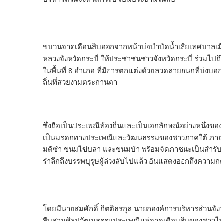
ขบวนจาดเดือนสิบออกจากหน้าบ่อบำบัดน้ำเสียเทศบาลเมือ
หลวงจังหวัดกระบี่ ให้ประชาชนชาวจังหวัดกระบี่ ร่วมไป
ในพื้นที่ 8 อำเภอ ที่มีการตกแต่งด้วยลวดลายกนกที่บ่ง
ถิ่นที่สวยงามตระกานตา
ซึ่งถือเป็นประเพณีท้องถิ่นและเป็นเอกลักษณ์อย่างหนึ่งข
เป็นมรดกทางประเพณีและวัฒนธรรมของชาวภาคใต้ ภายในจ
มดีซำ ขนมไข่ปลา และขนมบ้า พร้อมจัดภาชนะเป็นสำรับ
รำลึกถึงบรรพบุรุษผู้ล่วงลับไปแล้ว อันแสดงออกถึงความกตั
โดยมีนายสมศักดิ์ กิตติธรกุล นายกองค์การบริหารส่วนจังหวั
สืบสานศิลปวัฒนธรรมประเพณีแห่จาดเดือนสิบของชาวไทย