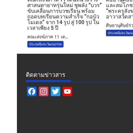
ศาสนทายาทรุ่นใหม่ ชูพลัง “บวร”
และสมโภชตร
ขับเคลื่อนการบวชเรียน พร้อม
“พระครูสังฆ
ถอดบทเรียนความสำเร็จ “กอบัว
อาวาสวัดส
โมเดล” จาก 14 รูป สู่ 100 รูป ใน
ศิษยานุศิษย์ร่ว
เวลาเพียง 5 ปี
ประเพณีและวัฒ
คณะสงฆ์ภาค 11 เด...
ประเพณีและวัฒนธรรม
ติดตามข่าวสาร
F
In
T
Y
ac
st
w
o
e
a
itt
u
b
gr
er
T
o
a
u