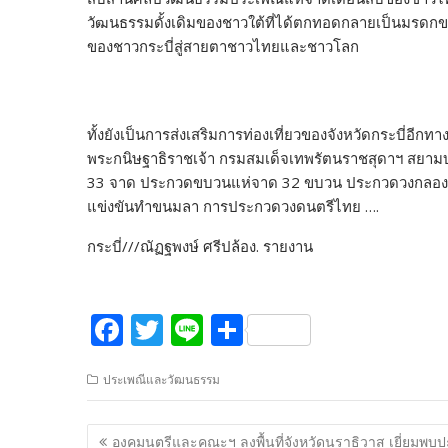
วัฒนธรรมดั้งเดิมของชาวใต้ที่ได้ตกทอดกลายเป็นมรดกขอ
ของชาวกระบี่สู่สายตาชาวไทยและชาวโลก
ทั้งยังเป็นการส่งเสริมการท่องเที่ยวของจังหวัดกระบี่อ
พระกนิษฐาธิราชเจ้า กรมสมเด็จเทพรัตนราชสุดาฯ สยามบ
33 จาด ประกวดขบวนแห่จาด 32 ขบวน ประกวดวงกลอ
แข่งขันทำขนมลา การประกวดวงดนตรีไทย ….
กระบี่///ณัฏฐพงษ์ ศรีปล้อง. รายงาน
F
T
Li
S
ac
w
n
h
ประเพณีและวัฒนธรรม
e
itt
e
ar
b
er
e
แนะแนว
องคมนตรีและคณะฯ ลงพื้นที่จังหวัดนราธิวาส เยี่ยมพบป