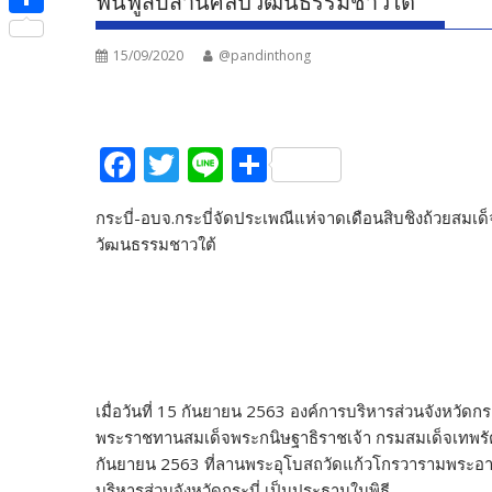
ฟื้นฟูสืบสานศิลปวัฒนธรรมชาวใต้
e
i
i
S
b
t
n
15/09/2020
@pandinthong
h
o
t
e
a
o
e
r
k
F
T
Li
S
r
e
ac
w
n
h
กระบี่-อบจ.กระบี่จัดประเพณีแห่จาดเดือนสิบชิงถ้วยสมเด็จพ
e
itt
e
ar
วัฒนธรรมชาวใต้
b
er
e
o
o
k
เมื่อวันที่ 15 กันยายน 2563 องค์การบริหารส่วนจังหวัดก
พระราชทานสมเด็จพระกนิษฐาธิราชเจ้า กรมสมเด็จเทพรัตนรา
กันยายน 2563 ที่ลานพระอุโบสถวัดแก้วโกรวารามพระอารา
บริหารส่วนจังหวัดกระบี่ เป็นประธานในพิธี