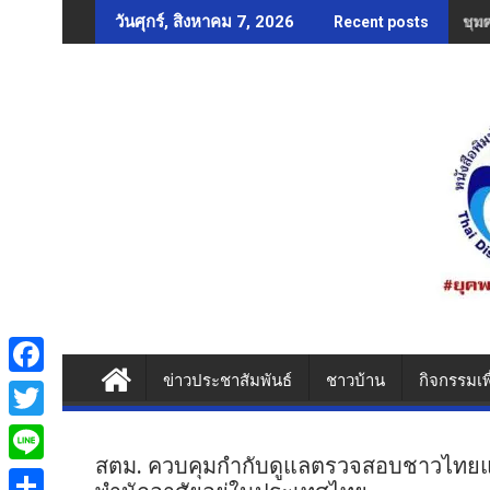
Skip
ชุม
วันศุกร์, สิงหาคม 7, 2026
Recent posts
to
content
ข่าวประชาสัมพันธ์
ชาวบ้าน
กิจกรรมเพ
F
a
T
c
สตม. ควบคุมกำกับดูแลตรวจสอบชาวไทยแล
w
L