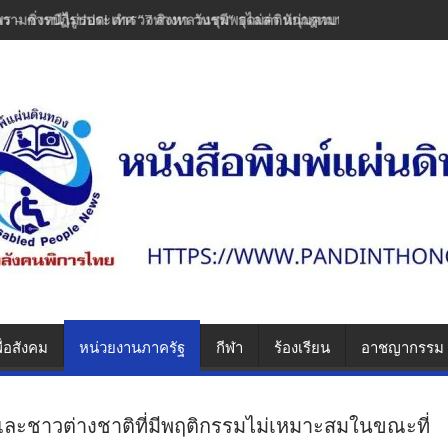
พร – ซิ่งหนีไม่รอด! ตำรวจทางหลวงชุมพรไล่ล่า หนุ่มควบเวฟแต่งซิ่งพุ่งชน
ื่อสังคม
หน่วยงานภาครัฐ
กีฬา
ร้องเรียน
อาชญากรรม
ะชาวต่างชาติที่มีพฤติกรรมไม่เหมาะสมในขณะที่