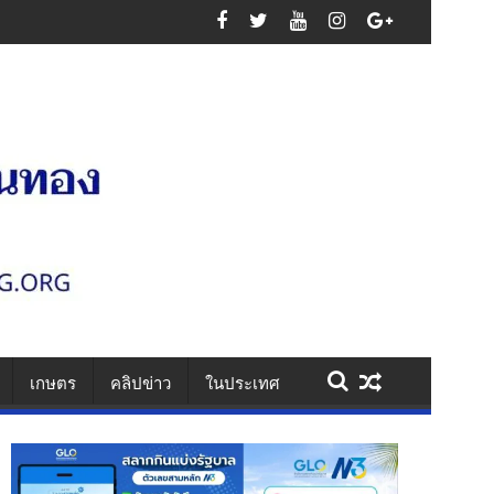
เสาไฟ รวบคาเพชรเกษม ยึดไอซ์ 1.1 กก. ยาบ้า 61 เม็ด สารภาพรับจ้างส่งยา
เกษตร
คลิปข่าว
ในประเทศ