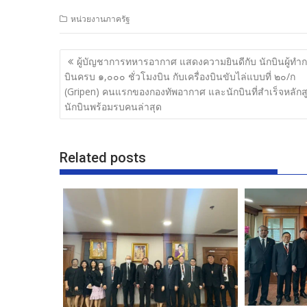
ac
w
n
h
หน่วยงานภาครัฐ
e
itt
e
ar
b
er
e
แนะแนว
ผู้บัญชาการทหารอากาศ แสดงความยินดีกับ นักบินผู้ทำ
o
เรื่อง
บินครบ ๑,๐๐๐ ชั่วโมงบิน กับเครื่องบินขับไล่แบบที่ ๒๐/ก
o
(Gripen) คนแรกของกองทัพอากาศ และนักบินที่สำเร็จหลักส
นักบินพร้อมรบคนล่าสุด
k
Related posts