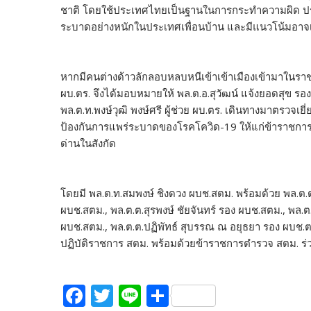
ชาติ โดยใช้ประเทศไทยเป็นฐานในการกระทำความผิด ปร
ระบาดอย่างหนักในประเทศเพื่อนบ้าน และมีแนวโน้มอา
หากมีคนต่างด้าวลักลอบหลบหนีเข้าเข้าเมืองเข้ามาในรา
ผบ.ตร. จึงได้มอบหมายให้ พล.ต.อ.สุวัฒน์ แจ้งยอดสุข รอ
พล.ต.ท.พงษ์วุฒิ พงษ์ศรี ผู้ช่วย ผบ.ตร. เดินทางมาตรวจเ
ป้องกันการแพร่ระบาดของโรคโควิด-19 ให้แก่ข้าราชการ
ด่านในสังกัด
โดยมี พล.ต.ท.สมพงษ์ ชิงดวง ผบช.สตม. พร้อมด้วย พล.ต.ต
ผบช.สตม., พล.ต.ต.สุรพงษ์ ชัยจันทร์ รอง ผบช.สตม., พล.
ผบช.สตม., พล.ต.ต.ปฏิพัทธ์ สุบรรณ ณ อยุธยา รอง ผบช.ตช
ปฏิบัติราชการ สตม. พร้อมด้วยข้าราชการตำรวจ สตม. ร่
F
T
Li
S