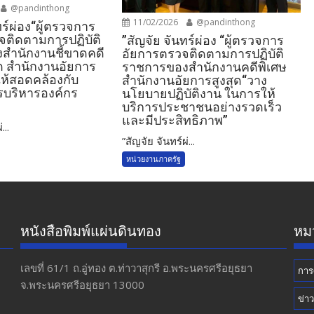
@pandinthong
11/02/2026
@pandinthong
ทร์ผ่อง“ผู้ตรวจการ
จติดตามการปฏิบัติ
”สัญจัย จันทร์ผ่อง “ผู้ตรวจการ
สำนักงานชี้ขาดคดี
อัยการตรวจติดตามการปฏิบัติ
ุด สำนักงานอัยการ
ราชการของสำนักงานคดีพิเศษ
อให้สอดคล้องกับ
สำนักงานอัยการสูงสุด“วาง
บริหารองค์กร
นโยบายปฏิบัติงาน ในการให้
บริการประชาชนอย่างรวดเร็ว
และมีประสิทธิภาพ”
...
”สัญจัย จันทร์ผ่...
หน่วยงานภาครัฐ
หนังสือพิมพ์แผ่นดินทอง
หมว
เลขที่ 61/1 ถ.อู่ทอง​ ต.​ท่าวาสุกรี​ อ.พระนครศรีอยุธยา​
การ
จ.พระนครศรีอยุธยา 13000
ข่า