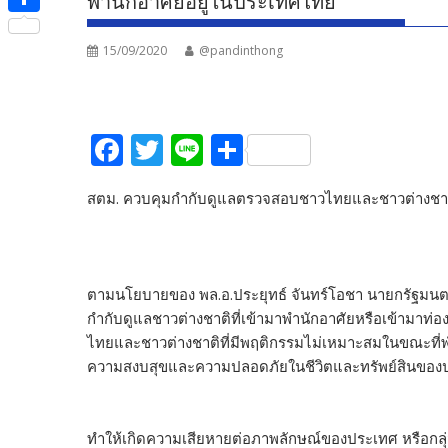
พำนักอาศัยอยู่ในประเทศไทย
e
i
i
S
b
t
n
15/09/2020
@pandinthong
h
o
t
e
a
o
e
r
k
F
T
Li
S
r
e
ac
w
n
h
สตม. ควบคุมกำกับดูแลตรวจสอบชาวไทยและชาวต่างชาติ
e
itt
e
ar
b
er
e
o
ตามนโยบายของ พล.อ.ประยุทธ์ จันทร์โอชา นายกรัฐมนตรี
o
กำกับดูแลชาวต่างชาติที่เข้ามาพำนักอาศัยหรือเข้ามา
k
ไทยและชาวต่างชาติที่มีพฤติกรรมไม่เหมาะสมในขณะที่
ความสงบสุขและความปลอดภัยในชีวิตและทรัพย์สินขอ
ทำให้เกิดความเสียหายต่อภาพลักษณ์ของประเทศ หรือกลุ่ม