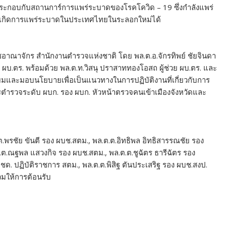
ะกอบกับสถานการ์การแพร่ระบาดของโรคโควิด – 19 ซึ่งกำลังแพร่
จเกิดการแพร่ระบาดในประเทศไทยในระลอกใหม่ได้
ชอาณาจักร สำนักงานตำรวจแห่งชาติ โดย พล.ต.อ.จักรทิพย์ ชัยจินดา
ง ผบ.ตร. พร้อมด้วย พล.ต.ท.วิสนุ ปราสาททองโอสถ ผู้ช่วย ผบ.ตร. และ
ยี่ยมและมอบนโยบายเพื่อเป็นแนวทางในการปฏิบัติงานที่เกี่ยวกับการ
ตำรวจระดับ ผบก. รอง ผบก. หัวหน้าตรวจคนเข้าเมืองจังหวัดและ
.พรชัย ขันตี รอง ผบช.สตม., พล.ต.ต.อิทธิพล อิทธิสารรณชัย รอง
ต.ต.ณฐพล แสวงกิจ รอง ผบช.สตม., พล.ต.ต.ชูฉัตร ธารีฉัตร รอง
ด. ปฏิบัติราชการ สตม., พล.ต.ต.พิสิฐ ตันประเสริฐ รอง ผบช.สงป.
วมให้การต้อนรับ