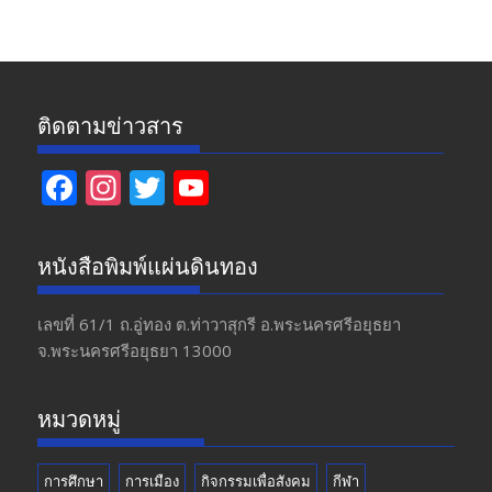
ข่าว
ติดตามข่าวสาร
F
In
T
Y
ac
st
w
o
e
a
itt
u
หนังสือพิมพ์แผ่นดินทอง
b
gr
er
T
o
a
u
เลขที่ 61/1 ถ.อู่ทอง​ ต.​ท่าวาสุกรี​ อ.พระนครศรีอยุธยา​
จ.พระนครศรีอยุธยา 13000
o
m
b
k
e
หมวดหมู่
การศึกษา
การเมือง
กิจกรรมเพื่อสังคม
กีฬา