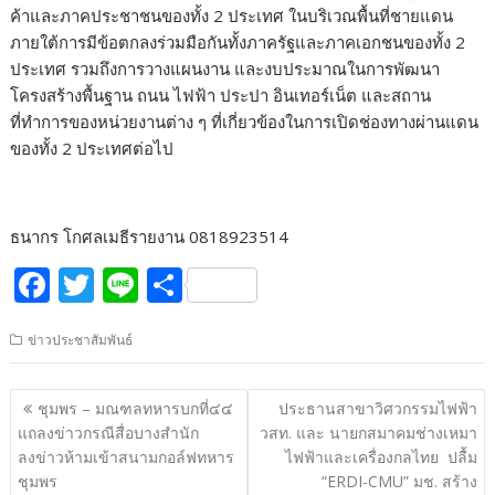
ค้าและภาคประชาชนของทั้ง 2 ประเทศ ในบริเวณพื้นที่ชายแดน
ภายใต้การมีข้อตกลงร่วมมือกันทั้งภาครัฐและภาคเอกชนของทั้ง 2
ประเทศ รวมถึงการวางแผนงาน และงบประมาณในการพัฒนา
โครงสร้างพื้นฐาน ถนน ไฟฟ้า ประปา อินเทอร์เน็ต และสถาน
ที่ทำการของหน่วยงานต่าง ๆ ที่เกี่ยวข้องในการเปิดช่องทางผ่านแดน
ของทั้ง 2 ประเทศต่อไป
ธนากร โกศลเมธีรายงาน 0818923514
F
T
Li
S
ac
w
n
h
ข่าวประชาสัมพันธ์
e
itt
e
ar
b
er
e
แนะแนว
ชุมพร – มณฑลทหารบกที่๔๔
ประธานสาขาวิศวกรรมไฟฟ้า
o
เรื่อง
แถลงข่าวกรณีสื่อบางสำนัก
วสท. และ นายกสมาคมช่างเหมา
o
ลงข่าวห้ามเข้าสนามกอล์ฟทหาร
ไฟฟ้าและเครื่องกลไทย ปลื้ม
ชุมพร
“ERDI-CMU” มช. สร้าง