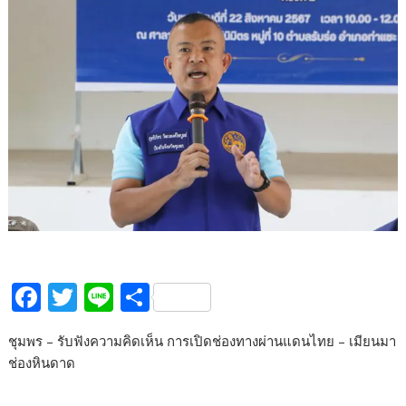
F
T
Li
S
ac
w
n
h
ชุมพร – รับฟังความคิดเห็น การเปิดช่องทางผ่านแดนไทย – เมียนมา
e
itt
e
ar
ช่องหินดาด
b
er
e