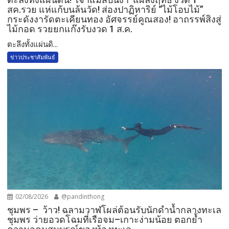
สค.รวย แห่แก้บนล้นวัด!​ ส่องปาฏิหาริย์ “ไม้โอบไม้”
กระดังงารัดตะเคียนทอง อัศจรรย์คูณสอง! อาถรรพ์สิงสู่
ไม้กอด รวยยกแก๊งรับงวด 1 ส.ค.​
​ตะลึงทั้งแผ่นดิ...
ข่าวประชาสัมพันธ์
02/08/2026
@pandinthong
ชุมพร – ว้าว! ฉลามวาฬโผล่ต้อนรับนักดำน้ำกลางทะเล
ชุมพร ว่ายอวดโฉมที่เรือจม–เกาะง่ามน้อย ตอกย้ำ