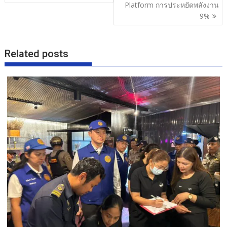
k
Platform การประหยัดพลังงาน
9%
Related posts