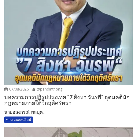
07/08/2026
@pandinthong
บทความการปฏิรูปประเทศ ”7 สิงหา วันรพี“ อุดมคตินัก
กฎหมายภายใต้วิกฤติศรัทธา
นายอลงกรณ์ พลบุต...
ข่าวเด่นออนไลน์