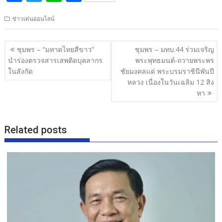
ac
w
n
h
ข่าวเด่นออนไลน์
e
itt
e
ar
b
er
e
แนะแนว
ชุมพร – “มหาดไทยสีขาว”
ชุมพร – มทบ.44 ร่วมเจริญ
o
เรื่อง
นำร่องตรวจสารเสพติดบุคลากร
พระพุทธมนต์-ถวายพระพร
o
ในสังกัด
ชัยมงคลแด่ พระบรมราชินีพันปี
หลวง เนื่องในวันเฉลิม 12 สิง
k
หา
Related posts