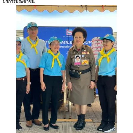
บริการประชาชน
b
er
e
o
o
k