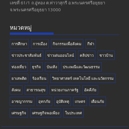
o
a
u
เลขที่ 61/1 ถ.อู่ทอง​ ต.​ท่าวาสุกรี​ อ.พระนครศรีอยุธยา​
จ.พระนครศรีอยุธยา 13000
o
m
b
k
e
หมวดหมู่
การศึกษา
การเมือง
กิจกรรมเพื่อสังคม
กีฬา
ข่าวประชาสัมพันธ์
ข่าวเด่นออนไลน์
คลิปข่าว
ชาวบ้าน
ท่องเที่ยว
ธุรกิจ
บันเทิง
ประเพณีและวัฒนธรรม
ยาเสพติด
ร้องเรียน
วิทยาศาสตร์ เทคโนโลยี และนวัตกรรม
สังคม
สาธารณสุข
หน่วยงานภาครัฐ
อัคคีภัย
อาชญากรรม
อุทกภัย
อุบัติเหตุ
เกษตร
เตือนภัย
เศรษฐกิจ
เศรษฐกิจพอเพียง
ในประเทศ