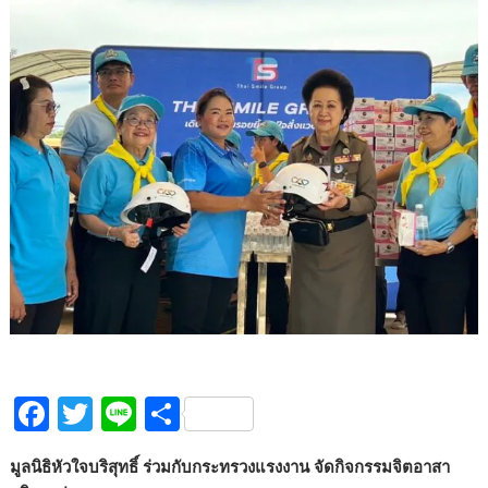
F
T
Li
S
ac
w
n
h
มูลนิธิหัวใจบริสุทธิ์ ร่วมกับกระทรวงแรงงาน จัดกิจกรรมจิตอาสา
e
itt
e
ar