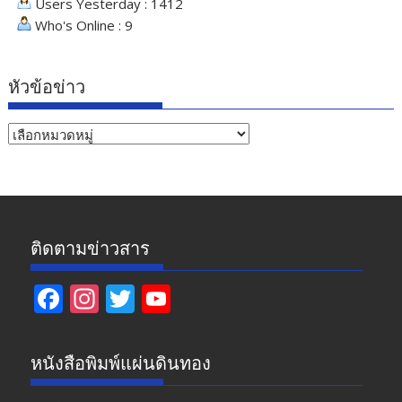
Users Yesterday : 1412
Who's Online : 9
หัวข้อข่าว
หัวข้อ
ข่าว
ติดตามข่าวสาร
F
In
T
Y
ac
st
w
o
e
a
itt
u
หนังสือพิมพ์แผ่นดินทอง
b
gr
er
T