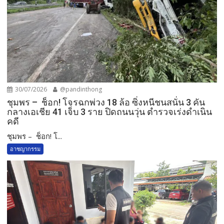
30/07/2026
@pandinthong
ชุมพร – ช็อก! โจรฉกพ่วง 18 ล้อ ซิ่งหนีชนสนั่น 3 คัน
กลางเอเชีย 41 เจ็บ 3 ราย ปิดถนนวุ่น ตำรวจเร่งดำเนิน
คดี
ชุมพร – ช็อก! โ...
อาชญากรรม