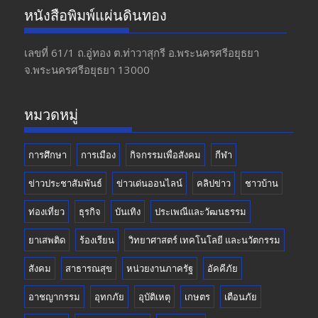
e
a
itt
u
หนังสือพิมพ์แผ่นดินทอง
b
gr
er
T
o
a
u
เลขที่ 61/1 ถ.อู่ทอง​ ต.​ท่าวาสุกรี​ อ.พระนครศรีอยุธยา​
จ.พระนครศรีอยุธยา 13000
o
m
b
k
e
หมวดหมู่
การศึกษา
การเมือง
กิจกรรมเพื่อสังคม
กีฬา
ข่าวประชาสัมพันธ์
ข่าวเด่นออนไลน์
คลิปข่าว
ชาวบ้าน
ท่องเที่ยว
ธุรกิจ
บันเทิง
ประเพณีและวัฒนธรรม
ยาเสพติด
ร้องเรียน
วิทยาศาสตร์ เทคโนโลยี และนวัตกรรม
สังคม
สาธารณสุข
หน่วยงานภาครัฐ
อัคคีภัย
อาชญากรรม
อุทกภัย
อุบัติเหตุ
เกษตร
เตือนภัย