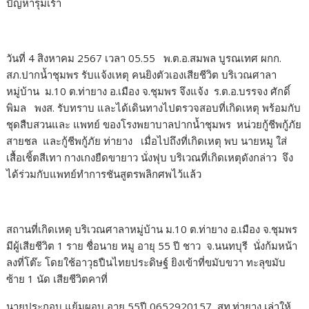
o
ปัญหารุมเร้า
k
วันที่ 4 สิงหาคม 2567 เวลา 05.55 พ.ต.อ.สมพล บูรณเทศ ผกก.
สภ.ปากน้ำชุมพร รับแจ้งเหตุ คนยิงตัวเองเสียชีวิต บริเวณศาลา
หมู่บ้าน ม.10 ต.ท่ายาง อ.เมือง จ.ชุมพร จึงแจ้ง ร.ต.อ.บรรจง ศักดิ์
พิมล พงส. รับทราบ และได้เดินทางไปตรวจสอบที่เกิดเหตุ พร้อมกับ
ชุดสืบสวนและ แพทย์ ของโรงพยาบาลปากน้ำชุมพร หน่วยกู้ชีพกู้ภัย
สายชล และกู้ชีพกู้ภัย ท่ายาง เมื่อไปถึงที่เกิดเหตุ พบ นายหมู ใส่
เสื้อเชิ้ตสีเทา กางเกงยืดขายาว นั่งฟุบ บริเวณที่เกิดเหตุดังกล่าว จึง
ได้ร่วมกับแพทย์ทำการชันสูตรพลิกศพไว้แล้ว
สถานที่เกิดเหตุ บริเวณศาลาหมู่บ้าน ม.10 ต.ท่ายาง อ.เมือง จ.ชุมพร
มีผู้เสียชีวิต 1 ราย ชื่อนาย หมู อายุ 55 ปี ชาว จ.นนทบุรี นั่งก้มหน้า
ลงที่โต๊ะ โดยใช้อาวุธปืนไทยประดิษฐ์ ยิงเข้าที่ขมับขวา ทะลุขมับ
ซ้าย 1 นัด เสียชีวิตคาที่
นายประกอบ แย้มผอบ อายุ 55ปี 0652920157 สท.ท่ายาง เล่าให้