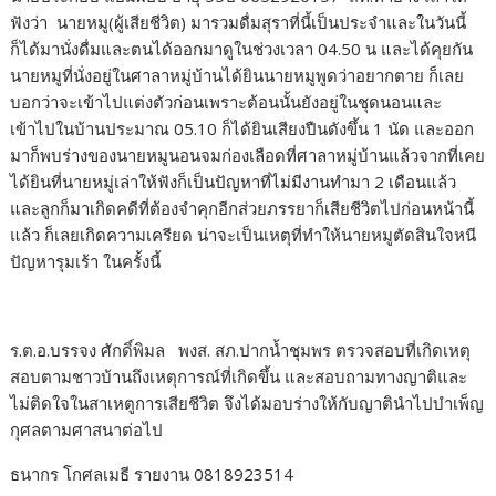
ฟังว่า นายหมู(ผู้เสียชีวิต) มารวมดื่มสุราที่นี้เป็นประจำและในวันนี้
ก็ได้มานั่งดื่มและตนได้ออกมาดูในช่วงเวลา 04.50 น และได้คุยกัน
นายหมูที่นั่งอยู่ในศาลาหมู่บ้านได้ยินนายหมูพูดว่าอยากตาย ก็เลย
บอกว่าจะเข้าไปแต่งตัวก่อนเพราะต้อนนั้นยังอยู่ในชุดนอนและ
เข้าไปในบ้านประมาณ 05.10 ก็ได้ยินเสียงปืนดังขึ้น 1 นัด และออก
มาก็พบร่างของนายหมูนอนจมก่องเลือดที่ศาลาหมู่บ้านแล้วจากที่เคย
ได้ยินที่นายหมู่เล่าให้ฟังก็เป็นปัญหาที่ไม่มีงานทำมา 2 เดือนแล้ว
และลูกก็มาเกิดคดีที่ต้องจำคุกอีกส่วยภรรยาก็เสียชีวิตไปก่อนหน้านี้
แล้ว ก็เลยเกิดความเครียด น่าจะเป็นเหตุที่ทำให้นายหมูตัดสินใจหนี
ปัญหารุมเร้า ในครั้งนี้
ร.ต.อ.บรรจง ศักดิ์พิมล พงส. สภ.ปากน้ำชุมพร ตรวจสอบที่เกิดเหตุ
สอบตามชาวบ้านถึงเหตุการณ์ที่เกิดขึ้น และสอบถามทางญาติและ
ไม่ติดใจในสาเหตูการเสียชีวิต จึงได้มอบร่างให้กับญาตินำไปบำเพ็ญ
กุศลตามศาสนาต่อไป
ธนากร โกศลเมธี รายงาน 0818923514