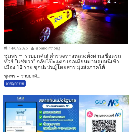
14/07/2026
@pandinthong
ชุมพร – รวบยกคัน! ตำรวจทางหลวงตั้งด่านเชือดรถ
ทัวร์ “แช่ขวา” กลับโป๊ะแตก เจอเมียนมาหลบหนีเข้า
เมือง 10 ราย ซุกปะปนผู้โดยสาร มุ่งส่งภาคใต้
ชุมพร – รวบยกคั...
อาชญากรรม