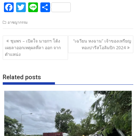
F
T
Li
S
ac
w
n
h
อาชญากรรม
e
itt
e
ar
b
er
e
แนะแนว
ชุมพร – เปิดใจ นายกฯ โต้ง
“เฉวียน หงฉาน” เจ้าของเหรียญ
o
เรื่อง
เผยลาออกเหตุผลที่ลา ออก จาก
ทองปารีสโอลิมปิก 2024
o
ตำแหน่ง
k
Related posts