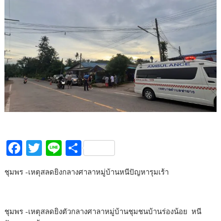
F
T
Li
S
ac
w
n
h
ชุมพร -เหตุสลดยิงกลางศาลาหมู่บ้านหนีปัญหารุมเร้า
e
itt
e
ar
b
er
e
o
ชุมพร -เหตุสลดยิงตัวกลางศาลาหมู่บ้านชุมชนบ้านร่องน้อย หนี