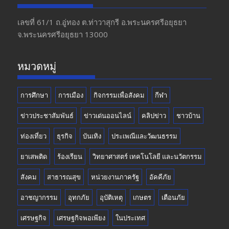
b
gr
er
T
o
a
u
เลขที่ 61/1 ถ.อู่ทอง​ ต.​ท่าวาสุกรี​ อ.พระนครศรีอยุธยา​
จ.พระนครศรีอยุธยา 13000
o
m
b
k
e
หมวดหมู่
การศึกษา
การเมือง
กิจกรรมเพื่อสังคม
กีฬา
ข่าวประชาสัมพันธ์
ข่าวเด่นออนไลน์
คลิปข่าว
ชาวบ้าน
ท่องเที่ยว
ธุรกิจ
บันเทิง
ประเพณีและวัฒนธรรม
ยาเสพติด
ร้องเรียน
วิทยาศาสตร์ เทคโนโลยี และนวัตกรรม
สังคม
สาธารณสุข
หน่วยงานภาครัฐ
อัคคีภัย
อาชญากรรม
อุทกภัย
อุบัติเหตุ
เกษตร
เตือนภัย
เศรษฐกิจ
เศรษฐกิจพอเพียง
ในประเทศ