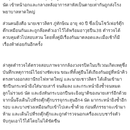
นัด เข้าหน้าอกและกลางหลังอาการสาหัสเป็นตายเท่ากันถูกส่งโรง
พยาบาลหาดใหญ่
ส่วนคนยิงคือ นายเชาวลิตร ภู่ทักษิณ อายุ 40 ปี ซึ่งเป็นโชว์เฟอร์ตุ๊ก
ต๊กเหมือนกันและถูกล๊อคตัวเอาไว้ได้พร้อมอาวุธปืน.38 ตำรวจได้
ควบคุมตัวไปสอบสวน โดยทั้งคู่มีเรื่องกันมาตลอดและเมื่อเช้าก็มี
เรื่องท้าต่อยกันอีกครั้ง
ล่าสุดตำรวจได้ตรวจสอบภาพจากกล้องวงจรปิดในบริเวณเกิดเหตุซึ่ง
บันทึกเหตุการณ์ไว้อย่างชัดเจน ขณะที่ทั้งคู่ยืนโต้เถียงกันอยู่ที่หน้าคิว
ตรงทางออกสถานีรถไฟหาดใหญ่ และนายเชาวลิตร ได้เดินเข้ามา
ชักปืนกระหน่ำยิงใส่นายเสาร์ จนล้มลง และกระหน่ำยิงซ้ำจนหมด
ลูกโม่รวม6 นัด และยังหันกระบอกปืนจะยิงญาติของนายเสาร์อีกด้วย
จากนั้นจึงเดินไปที่รถตุ๊กตุ๊กบรรจุกระสุนอีก4 นัด มากระหน่ำยิงซ้ำอีก
รอบ และบางช่วงเหมือนกับเข้าไปเตะซ้ำด้วย ก่อนที่ภรรยาจะเข้ามา
ห้าม และเดินไปที่รถตุ๊กตุ๊กและถูกตำรวจนอกเครื่องแบบชาร์จตัว
จับกุมเอาไว้ได้โดยไม่ได้ขัดขืน