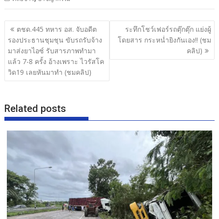
e
itt
e
ar
b
er
e
แนะแนว
ตชด.445 ทหาร อส. จับอดีต
ระทึกโชว์เฟอร์รถตุ๊กตุ๊ก แย่งผู้
o
เรื่อง
รองประธานชุมชุน ขับรถรับจ้าง
โดยสาร กระหน่ำยิงกันเอง!! (ชม
o
มาส่งยาไอซ์ รับสารภาพทำมา
คลิป)
แล้ว 7-8 ครั้ง อ้างเพราะ ไวรัสโค
k
วิด19 เลยหันมาทำ (ชมคลิป)
Related posts