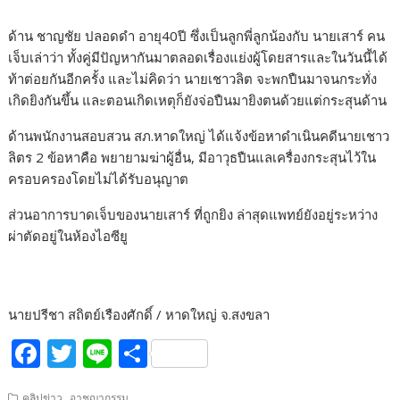
ด้าน ชาญชัย ปลอดดำ อายุ40ปี ซึ่งเป็นลูกพี่ลูกน้องกับ นายเสาร์ คน
เจ็บเล่าว่า ทั้งคู่มีปัญหากันมาตลอดเรื่องแย่งผู้โดยสารและในวันนี้ได้
ท้าต่อยกันอีกครั้ง และไม่คิดว่า นายเชาวลิต จะพกปืนมาจนกระทั่ง
เกิดยิงกันขึ้น และตอนเกิดเหตุก็ยังจ่อปืนมายิงตนด้วยแต่กระสุนด้าน
ด้านพนักงานสอบสวน สภ.หาดใหญ่ ได้แจ้งข้อหาดำเนินคดีนายเชาว
ลิตร 2 ข้อหาคือ พยายามฆ่าผู้อื่น, มีอาวุธปืนแลเครื่องกระสุนไว้ใน
ครอบครองโดยไม่ได้รับอนุญาต
ส่วนอาการบาดเจ็บของนายเสาร์ ที่ถูกยิง ล่าสุดแพทย์ยังอยู่ระหว่าง
ผ่าตัดอยู่ในห้องไอซียู
นายปรีชา สถิตย์เรืองศักดิ์ / หาดใหญ่ จ.สงขลา
F
T
Li
S
ac
w
n
h
,
คลิปข่าว
อาชญากรรม