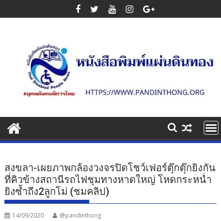
Skip
to
content
สงขลา-เผยภาพกล้องวงจรปิดโชว์เฟอร์ตุ๊กตุ๊กยิงกัน
ที่คิวข้างสถานีรถไฟชุมทางหาดใหญ่ โหดกระหน่ำ
ยิงซ้ำถึง2ลูกโม่ (ชมคลิป)
14/09/2020
@pandinthong