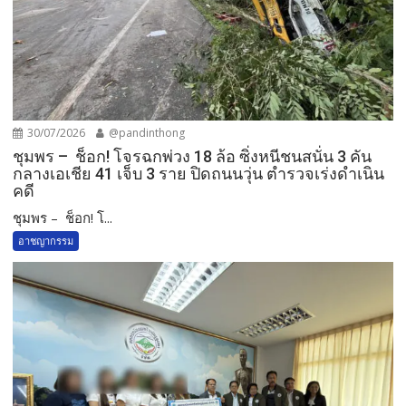
30/07/2026
@pandinthong
ชุมพร – ช็อก! โจรฉกพ่วง 18 ล้อ ซิ่งหนีชนสนั่น 3 คัน
กลางเอเชีย 41 เจ็บ 3 ราย ปิดถนนวุ่น ตำรวจเร่งดำเนิน
คดี
ชุมพร – ช็อก! โ...
อาชญากรรม