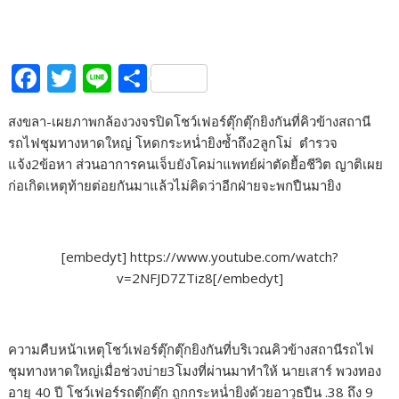
F
T
Li
S
ac
w
n
h
สงขลา-เผยภาพกล้องวงจรปิดโชว์เฟอร์ตุ๊กตุ๊กยิงกันที่คิวข้างสถานี
e
itt
e
ar
รถไฟชุมทางหาดใหญ่ โหดกระหน่ำยิงซ้ำถึง2ลูกโม่ ตำรวจ
b
er
e
แจ้ง2ข้อหา ส่วนอาการคนเจ็บยังโคม่าแพทย์ผ่าตัดยื้อชีวิต ญาติเผย
o
ก่อเกิดเหตุท้ายต่อยกันมาแล้วไม่คิดว่าอีกฝ่ายจะพกปืนมายิง
o
k
[embedyt] https://www.youtube.com/watch?
v=2NFJD7ZTiz8[/embedyt]
ความคืบหน้าเหตุโชว์เฟอร์ตุ๊กตุ๊กยิงกันที่บริเวณคิวข้างสถานีรถไฟ
ชุมทางหาดใหญ่เมื่อช่วงบ่าย3โมงที่ผ่านมาทำให้ นายเสาร์ พวงทอง
อายุ 40 ปี โชว์เฟอร์รถตุ๊กตุ๊ก ถูกกระหน่ำยิงด้วยอาวุธปืน .38 ถึง 9