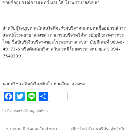
ช่วยซื้ออุปกรณ์การแพทย์ มอบให้ โรงพยาบาลสงขลา
สำหรับผู้ใจบุญท่านใดสนใจที่จะร่วมบริจาคสมทบทุนซื้ออุปกรณ์การ
แพทย์โรงพยาบาลสงขลา สามารถบริจาคได้ทางบัญชี ธนาคารกรุง
ไทย ชื่อบัญชีเงินบริจาคของโรงพยาบาลสงขลา บัญชีเลขที่ 989-8-
49173-6 หรือติดต่อบริจาคกับลุงหมีโดยตรงทางหมายเลข 094-
7549339
นายปรีชา สถิตย์เรืองศักดิ์ / หาดใหญ่ จ.สงขลา
F
T
Li
S
ac
w
n
h
,
กิจกรรมเพื่อสังคม
คลิปข่าว
e
itt
e
ar
b
er
e
แนะแนว
ปทุมธานี-วัดดอนใหญ่ ชวน
เชียงใหม่-รัฐมนตรีประจำสำนัก