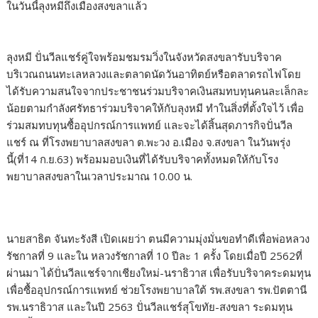
ในวันนี้ลุงหมีถึงเมืองสงขลาแล้ว
ลุงหมี ปั่นวีลแชร์คู่ใจพร้อมชมรมวิ่งในจังหวัดสงขลารับบริจาค
บริเวณถนนทะเลหลวงและตลาดนัดวันอาทิตย์หรือตลาดรถไฟโดย
ได้รับความสนใจจากประชาชนร่วมบริจาคเงินสมทบทุนคนละเล็กละ
น้อยตามกำลังศรัทธาร่วมบริจาคให้กับลุงหมี ทำในสิ่งที่ตั้งใจไว้ เพื่อ
ร่วมสมทบทุนซื้ออุปกรณ์การแพทย์ และจะได้สิ้นสุดภารกิจปั่นวีล
แชร์ ณ ที่โรงพยาบาลสงขลา ต.พะวง อ.เมือง จ.สงขลา ในวันพรุ่ง
นี้(ที่14 ก.ย.63) พร้อมมอบเงินที่ได้รับบริจาคทั้งหมดให้กับโรง
พยาบาลสงขลาในเวลาประมาณ 10.00 น.
นายสาธิต จันทะรังสี เปิดเผยว่า ตนมีความมุ่งมั่นขอทำดีเพื่อพ่อหลวง
รัชกาลที่ 9 และใน หลวงรัชกาลที่ 10 ปีละ 1 ครั้ง โดยเมื่อปี 2562ที่
ผ่านมา ได้ปั่นวีลแชร์จากเชียงใหม่-นราธิวาส เพื่อรับบริจาคระดมทุน
เพื่อซื้ออุปกรณ์การแพทย์ ช่วยโรงพยาบาลใต้ รพ.สงขลา รพ.ปัตตานี
รพ.นราธิวาส และในปี 2563 ปั่นวีลแชร์สุโขทัย-สงขลา ระดมทุน