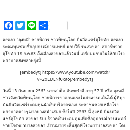
F
T
Li
S
ac
w
n
h
สงขลา-“ลุงหมี” ชายพิการ ชาวพิษณุโลก ปั่นวีลแชร์สุโขทัย-สงขลา
e
itt
e
ar
ระดมทุนช่วยซื้ออุปกรณ์การแพทย์ มอบให้ รพ.สงขลา สตาร์ทจาก
b
er
e
สุโขทัย 18 ก.ค.63 ถึงเมืองสงขลาแล้ววันนี้ เตรียมมอบเงินให้กับโรง
o
พยาบาลสงขลาพรุ่งนี้
o
[embedyt] https://www.youtube.com/watch?
k
v=2oEDLNf0xao[/embedyt]
วันนี้ 13 กันยายน 2563 นายสาธิต จันทะรังสี อายุ 57 ปี หรือ ลุงหมี
ชาวจังหวัดพิษณุโลก ชายพิการขาอ่อนแรงไม่สามารถเดินได้ ผู้ที่มุ่ง
มั่นปั่นวีลแชร์ระดมทุนนำเงินบริจาคของประชาชนช่วยเหลือโรง
พยาบาลต่างๆ มาอย่างสม่ำเสมอ ซึ่งในปี 2563 นี้ ลุงหมี ปั่นรถวีล
แชร์สุโขทัย-สงขลา รับบริจาคเงินระดมทุนเพื่อซื้ออุปกรณ์การแพทย์
ช่วยโรงพยาบาลสงขลา เป้าหมายจะสิ้นสุดที่โรงพยาบาลสงขลา โดย