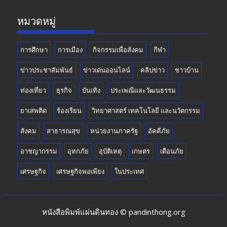
k
e
หมวดหมู่
การศึกษา
การเมือง
กิจกรรมเพื่อสังคม
กีฬา
ข่าวประชาสัมพันธ์
ข่าวเด่นออนไลน์
คลิปข่าว
ชาวบ้าน
ท่องเที่ยว
ธุรกิจ
บันเทิง
ประเพณีและวัฒนธรรม
ยาเสพติด
ร้องเรียน
วิทยาศาสตร์ เทคโนโลยี และนวัตกรรม
สังคม
สาธารณสุข
หน่วยงานภาครัฐ
อัคคีภัย
อาชญากรรม
อุทกภัย
อุบัติเหตุ
เกษตร
เตือนภัย
เศรษฐกิจ
เศรษฐกิจพอเพียง
ในประเทศ
หนังสือพิมพ์แผ่นดินทอง © pandinthong.org