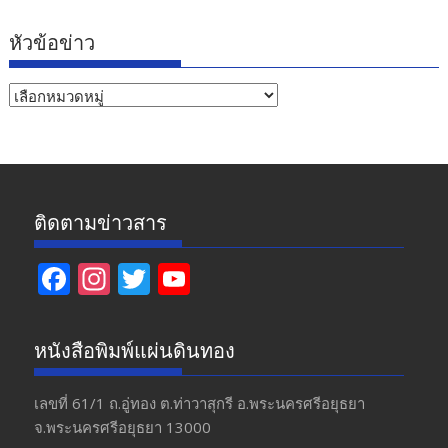
หัวข้อข่าว
หัวข้อ
ข่าว
ติดตามข่าวสาร
F
In
T
Y
ac
st
w
o
e
a
itt
u
หนังสือพิมพ์แผ่นดินทอง
b
gr
er
T
o
a
u
เลขที่ 61/1 ถ.อู่ทอง​ ต.​ท่าวาสุกรี​ อ.พระนครศรีอยุธยา​
จ.พระนครศรีอยุธยา 13000
o
m
b