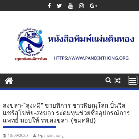
Skip
to
content
สงขลา-“ลุงหมี” ชายพิการ ชาวพิษณุโลก ปั่นวีล
แชร์สุโขทัย-สงขลา ระดมทุนช่วยซื้ออุปกรณ์การ
แพทย์ มอบให้ รพ.สงขลา (ชมคลิป)
13/09/2020
@pandinthong