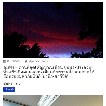
05/08/2026
@pandinthong
ชุมพร – ด่วนที่สุด! สัญญาณเตือน ชุมพร-ประจวบฯ
ท้องฟ้าเดือดแดงฉาน เตือนภัยพายุคลั่งถล่มภาคใต้
ย้อนรอยมหาภัยพิบัติ ‘ปาบึก-ฮากีบิส’
ชุมพร – ด่...
เตือนภัย