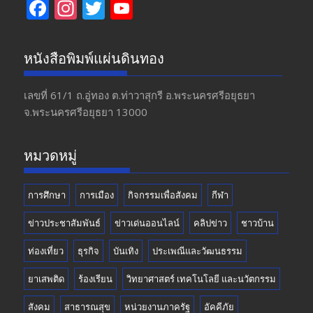
F
In
T
Y
ac
st
w
o
e
a
itt
u
หนังสือพิมพ์แผ่นดินทอง
b
gr
er
T
o
a
u
เลขที่ 61/1 ถ.อู่ทอง​ ต.​ท่าวาสุกรี​ อ.พระนครศรีอยุธยา​
จ.พระนครศรีอยุธยา 13000
o
m
b
k
e
หมวดหมู่
การศึกษา
การเมือง
กิจกรรมเพื่อสังคม
กีฬา
ข่าวประชาสัมพันธ์
ข่าวเด่นออนไลน์
คลิปข่าว
ชาวบ้าน
ท่องเที่ยว
ธุรกิจ
บันเทิง
ประเพณีและวัฒนธรรม
ยาเสพติด
ร้องเรียน
วิทยาศาสตร์ เทคโนโลยี และนวัตกรรม
สังคม
สาธารณสุข
หน่วยงานภาครัฐ
อัคคีภัย