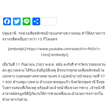
F
T
Li
S
ac
w
n
h
ปทุมธานี- รถพ่วงเสียหลักชนป้ายบอกทางขวางถนน ทำให้สภาพการ
e
itt
e
ar
จราจรติดหนึบยาวกว่า 10 กิโลเมตร
b
er
e
[embedyt] https://www.youtube.com/watch?v=fN3V1r-
o
t2es[/embedyt]
o
เมื่อวันที่ 11 กันยายน 2563 พ.ต.ต. สมัย ดงรังสี สารวัตรเวรสอบสวน
k
สภ.คูบางหลวง ได้รับแจ้งมีอุบัติเหตุ มีรถบรรทุกพ่วงเสียหลักชนป้าย
บอกทาง บนถนนทางหลวงหมายเลข 9 (มุ่งหน้าบางบัวทอง) กมที่ 57
+ 600 ตำบลคูบางหลวง อำเภอลาดหลุมแก้ว จังหวัดปทุมธานี จึงรุด
ไปตรวจสอบที่เกิดเหตุ พร้อมด้วยเจ้าหน้าที่แขวงการทาง ,เจ้าหน้าที่
อาสาสมัครมูลนิธิกู้ภัยเร่งให้การช่วยเหลือและอำนวยการจราจรใน
ช่วงเวลาเร่งด่วน