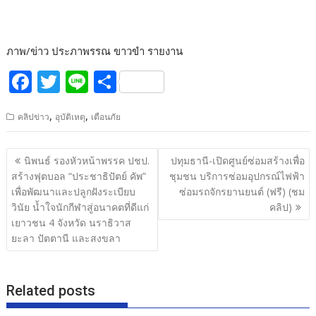
ภาพ/ข่าว ประภาพรรณ ขาวขำ รายงาน
F
T
Li
S
ac
w
n
h
,
,
คลิปข่าว
อุบัติเหตุ
เตือนภัย
e
itt
e
ar
b
er
e
แนะแนว
นิพนธ์ รองหัวหน้าพรรค ปชป.
ปทุมธานี-เปิดศูนย์ซ่อมสร้างเพื่อ
o
เรื่อง
สร้างฟุตบอล “ประชาธิปัตย์ คัพ”
ชุมชน บริการซ่อมอุปกรณ์ไฟฟ้า
o
เพื่อพัฒนาและปลูกฝังระเบียบ
ซ่อมรถจักรยานยนต์ (ฟรี) (ชม
วินัย น้ำใจนักกีฬาสู่อนาคตที่ดีแก่
คลิป)
k
เยาวชน 4 จังหวัด นราธิวาส
ยะลา ปัตตานี และสงขลา
Related posts