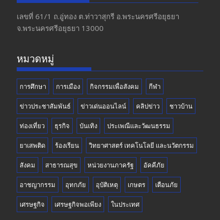
b
gr
er
T
o
a
u
เลขที่ 61/1 ถ.อู่ทอง​ ต.​ท่าวาสุกรี​ อ.พระนครศรีอยุธยา​
จ.พระนครศรีอยุธยา 13000
o
m
b
k
e
หมวดหมู่
การศึกษา
การเมือง
กิจกรรมเพื่อสังคม
กีฬา
ข่าวประชาสัมพันธ์
ข่าวเด่นออนไลน์
คลิปข่าว
ชาวบ้าน
ท่องเที่ยว
ธุรกิจ
บันเทิง
ประเพณีและวัฒนธรรม
ยาเสพติด
ร้องเรียน
วิทยาศาสตร์ เทคโนโลยี และนวัตกรรม
สังคม
สาธารณสุข
หน่วยงานภาครัฐ
อัคคีภัย
อาชญากรรม
อุทกภัย
อุบัติเหตุ
เกษตร
เตือนภัย
เศรษฐกิจ
เศรษฐกิจพอเพียง
ในประเทศ