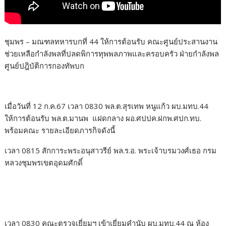
ชุมพร – มณฑลทหารบกที่ 44 ให้การต้อนรับ คณะศูนย์ประสานงาน
ช่วยเหลือกำลังพลที่ปลดพิการทุพพลภาพและครอบครัว ฝ่ายกำลังพล
ศูนย์ปฎิบัติการกองทัพบก
เมื่อวันที่ 12 ก.ค.67 เวลา 0830 พล.ต.สุรเทพ หนูแก้ว ผบ.มทบ.44
ให้การต้อนรับ พล.ต.มานพ แฝดกลาง ผอ.ศปปค.ฝกพ.ศปก.ทบ.
พร้อมคณะ รายละเอียดภารกิจดังนี้
เวลา 0815 สักการะพระอนุสาวรีย์ พล.ร.อ. พระเจ้าบรมวงศ์เธอ กรม
หลวงชุมพรเขตอุดมศักดิ์
เวลา 0830 คณะตรวจเยี่ยมฯ เข้าเยี่ยมคำนับ ผบ.มทบ.44 ณ ห้อง