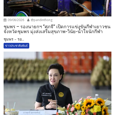
09/08/2026
@pandinthong
ชุมพร – รองนายกฯ “ศุภจี” เปิดการแข่งขันกีฬาเยาวชน
จังหวัดชุมพร มุ่งส่งเสริมสุขภาพ-วินัย-น้ำใจนักกีฬา
ชุมพร – รอ...
ข่าวประชาสัมพันธ์