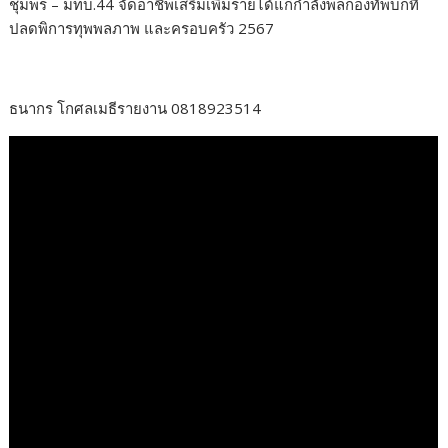
ชุมพร – มทบ.44 จัดอาชีพเสริมเพิ่มรายได้แก่กำลังพลกองทัพบกที่
e
itt
e
ar
ปลดพิการทุพพลภาพ และครอบครัว 2567
b
er
e
o
o
ธนากร โกศลเมธีรายงาน 0818923514
k