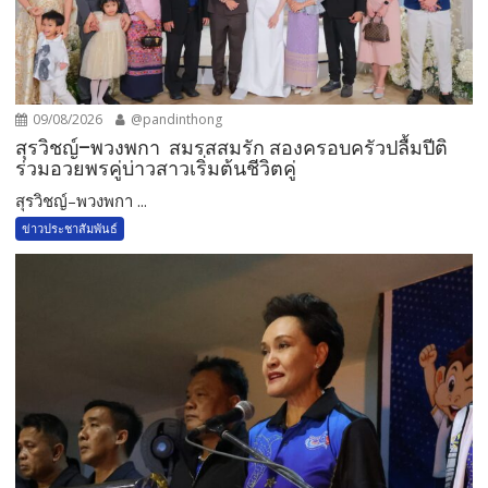
09/08/2026
@pandinthong
สุรวิชญ์–พวงพกา สมรสสมรัก สองครอบครัวปลื้มปีติ
ร่วมอวยพรคู่บ่าวสาวเริ่มต้นชีวิตคู่
สุรวิชญ์–พวงพกา ...
ข่าวประชาสัมพันธ์