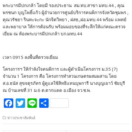
พระบารมีปกเกล้า โดยมี รองประธาน สม.ทบ.สาขา มทบ.44 , คุณ
พรชนก บุญโพธิ์แก้ว ผู้อำนวยการศูนย์บริการคนพิการจังหวัดชุมพร ,
คุณวรัชยา รินทะจะกะ นักจิตวิทยา , ฝสธ.,ฝอ.มทบ.44 พร้อม แพทย์
และพยาบาล ให้การต้อนรับ พร้อมมอบของที่ระลึกให้แก่คณะตรวจ
เยี่ยม ณ ห้องพระบารมีปกเกล้า บก.มทบ.44
เวลา 0915 ลงพื้นที่ตรวจเยี่ยม
โครงการฯ ให้กำลังใจคนพิการ และผู้ดำเนินโครงการ ม.35 (7)
จำนวน 1 โครงการ คือ โครงการทำสวนเกษตรผสมผสาน โดย
ส.อ.ธนัส สุขจตุรภัทร ผู้ดูแลใช้สิทธิแทนบุพการี นางบุญเยาว์ ชัยบุรี
ณ บ้านเลขที่ 31 ม.6 ต.ตากแดด อ.เมือง จว.ช.พ.
F
T
Li
S
ac
w
n
h
ข่าวประชาสัมพันธ์
e
itt
e
ar
b
er
e