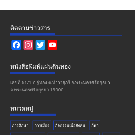
ติดตามข่าวสาร
F
In
T
Y
ac
st
w
o
e
a
itt
u
หนังสือพิมพ์แผ่นดินทอง
b
gr
er
T
o
a
u
เลขที่ 61/1 ถ.อู่ทอง​ ต.​ท่าวาสุกรี​ อ.พระนครศรีอยุธยา​
จ.พระนครศรีอยุธยา 13000
o
m
b
k
e
หมวดหมู่
การศึกษา
การเมือง
กิจกรรมเพื่อสังคม
กีฬา