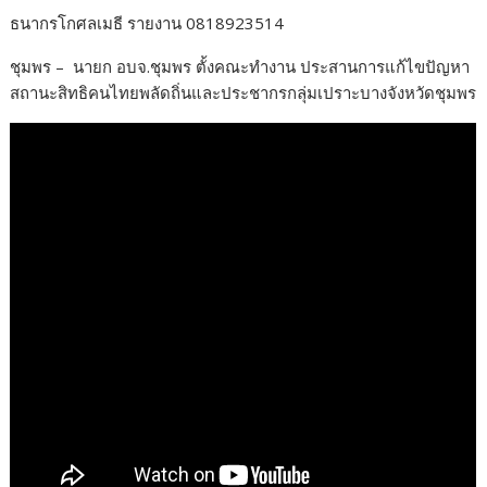
o
ธนากรโกศลเมธี รายงาน 0818923514
k
ชุมพร – นายก อบจ.ชุมพร ตั้งคณะทำงาน ประสานการแก้ไขปัญหา
สถานะสิทธิคนไทยพลัดถิ่นและประชากรกลุ่มเปราะบางจังหวัดชุมพร