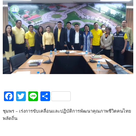
F
T
Li
S
ac
w
n
h
ชุมพร – เร่งการขับเคลื่อนและปฏิบัติการพัฒนาคุณภาพชีวิตคนไทย
e
itt
e
ar
พลัดถิ่น
b
er
e
o