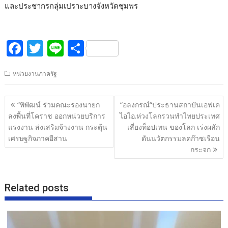
และประชากรกลุ่มเปราะบางจังหวัดชุมพร
F
T
Li
S
ac
w
n
h
หน่วยงานภาครัฐ
e
itt
e
ar
b
er
e
แนะแนว
“พิพัฒน์ ร่วมคณะรองนายก
“อลงกรณ์“ประธานสถาบันเอฟเค
o
เรื่อง
ลงพื้นที่โคราช ออกหน่วยบริการ
ไอไอ.ห่วงโลกรวนทำไทยประเทศ
o
แรงงาน ส่งเสริมจ้างงาน กระตุ้น
เสี่ยงท็อปเทน ของโลก เร่งผลัก
เศรษฐกิจภาคอีสาน
ดันนวัตกรรมลดก๊าซเรือน
k
กระจก
Related posts