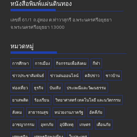
e
a
itt
u
หนังสือพิมพ์แผ่นดินทอง
b
gr
er
T
o
a
u
เลขที่ 61/1 ถ.อู่ทอง​ ต.​ท่าวาสุกรี​ อ.พระนครศรีอยุธยา​
จ.พระนครศรีอยุธยา 13000
o
m
b
k
e
หมวดหมู่
การศึกษา
การเมือง
กิจกรรมเพื่อสังคม
กีฬา
ข่าวประชาสัมพันธ์
ข่าวเด่นออนไลน์
คลิปข่าว
ชาวบ้าน
ท่องเที่ยว
ธุรกิจ
บันเทิง
ประเพณีและวัฒนธรรม
ยาเสพติด
ร้องเรียน
วิทยาศาสตร์ เทคโนโลยี และนวัตกรรม
สังคม
สาธารณสุข
หน่วยงานภาครัฐ
อัคคีภัย
อาชญากรรม
อุทกภัย
อุบัติเหตุ
เกษตร
เตือนภัย
เศรษฐกิจ
เศรษฐกิจพอเพียง
ในประเทศ