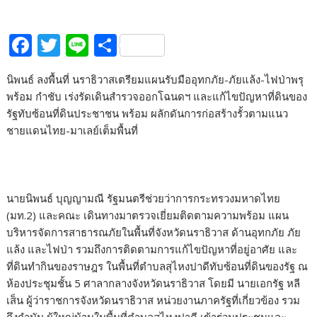
F
T
Li
S
ac
w
n
h
นิพนธ์ ลงพื้นที่ นราธิวาสเตรียมแผนรับมืออุทกภัย-ภัยแล้ง-ไฟป่าพรุ
e
itt
e
ar
พร้อม กำชับ เร่งรัดเดินสำรวจออกโฉนดฯ และแก้ไขปัญหาที่ดินของ
b
er
e
รัฐทับซ้อนที่ดินประชาชน พร้อม ผลักดันการก่อสร้างรั้วตามแนว
o
ชายแดนไทย-มาเลย์เต็มพื้นที่
o
k
นายนิพนธ์ บุญญามณี รัฐมนตรีช่วยว่าการกระทรวงมหาดไทย
(มท.2) และคณะ เดินทางมาตรวจเยี่ยมติดตามความพร้อม แผน
บริหารจัดการสาธารณภัยในพื้นที่จังหวัดนราธิวาส ด้านอุทกภัย ภัย
แล้ง และไฟป่า รวมถึงการติดตามการแก้ไขปัญหาที่อยู่อาศัย และ
ที่ดินทำกินของราษฎร ในพื้นที่ตำบลสุไหงปาดีทับซ้อนที่ดินของรัฐ ณ
ห้องประชุมชั้น 5 ศาลากลางจังหวัดนราธิวาส โดยมี นายเอกรัฐ หลี
เส็น ผู้ว่าราชการจังหวัดนราธิวาส หน่วยงานภาครัฐที่เกี่ยวข้อง รวม