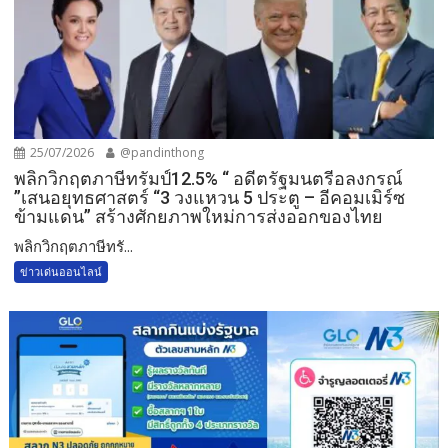
25/07/2026
@pandinthong
พลิกวิกฤตภาษีทรัมป์12.5% “ อดีตรัฐมนตรีอลงกรณ์
”เสนอยุทธศาสตร์ “3 วงแหวน 5 ประตู – อีคอมเมิร์ซ
ข้ามแดน” สร้างศักยภาพใหม่การส่งออกของไทย
พลิกวิกฤตภาษีทรั...
ข่าวเด่นออนไลน์