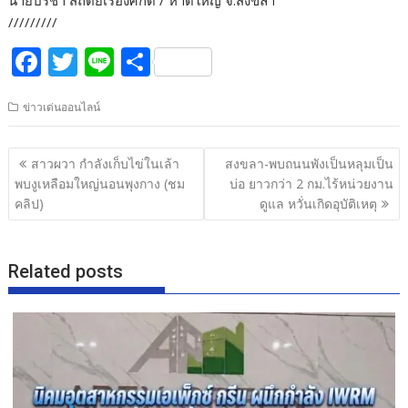
นายปรีชา สถิตย์เรืองศักดิ์ / หาดใหญ่ จ.สงขลา
/////////
F
T
Li
S
ac
w
n
h
ข่าวเด่นออนไลน์
e
itt
e
ar
b
er
e
แนะแนว
สาวผวา กำลังเก็บไข่ในเล้า
สงขลา-พบถนนพังเป็นหลุมเป็น
o
เรื่อง
พบงูเหลือมใหญ่นอนพุงกาง (ชม
บ่อ ยาวกว่า 2 กม.ไร้หน่วยงาน
o
คลิป)
ดูแล หวั่นเกิดอุบัติเหตุ
k
Related posts